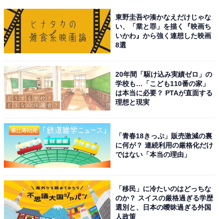
東野圭吾や湊かなえだけじゃな
い、「業と罪」を描く『映画ち
いかわ』から強く連想した映画
8選
20年間「駆け込み実績ゼロ」の
学校も…「こども110番の家」
は本当に必要？ PTAが直面する
理想と現実
「青春18きっぷ」販売激減の裏
に何が？ 連続利用の厳格化だけ
ではない「本当の理由」
「移民」に冷たいのはどっちな
のか？ スイスの厳格過ぎる学歴
選別と、日本の曖昧過ぎる外国
人政策