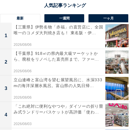
最新
一週間
一ヶ月
【三重県】伊勢名物「赤福」の直営店に、全国
唯一のコメダ大判焼き店も！ 東名阪・伊...
1
2026/08/06
【千葉県】918㎡の県内最大級マーケットか
ら、廃校をリノベした直売所まで。ファー...
2
2026/08/06
立山連峰と富山湾を望む展望風呂に、水深333
mの海洋深層水風呂。富山県の人気日帰...
3
2026/08/06
「これ絶対に便利なやつや」ダイソーの折り畳
み式ランドリーバスケットが高評価「使わ...
4
2026/08/03