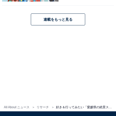
連載をもっと見る
こちらもおすすめ
好き＆行ってみたい「島根県の絶景スポット」
ランキング！ 2位「ローソク島（隠岐の島
町）」を抑えた1位は？ 【2025年調査】
1
2
All About ニュース
リサーチ
好き＆行ってみたい「愛媛県の絶景スポット」ランキング！ 2位「来島海峡」を抑えた1位は？ 【2025年調査】