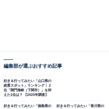
＞7位までの全ランキング結果を見る
この記事の執筆者：
坂上 恵
All About ニュースの編集者。オールアバウトに入社後、SNSトレン
ドにフォーカスした記事執筆やSEOライティングの経験を経て、の
ちにAll About ニュースチームのメンバーに加入。現在は旅行・カル
...続きを読む
チャー・エンタメなどを中心に企画編集を担当。東京都出身。居酒
屋巡りとスポーツ観戦が生きがい。
調査概要
編集部が選ぶおすすめ記事
調査期間：2025年12月5〜7日
調査方法：インターネット調査
好き＆行ってみたい「山口県の
調査対象：全国10〜70代の男女250人
絶景スポット」ランキング！ 2
位「関門海峡（下関市）」を抑
えた1位は？ 【2025年調査】
※本調査は全国250人を対象に実施したもので、結
果は回答者の意見を集計したものであり、全体の意
好き＆行ってみたい「徳島県の
好き＆行ってみたい「香川県の