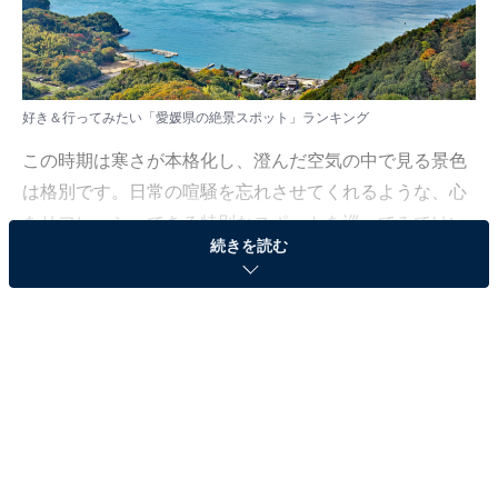
好き＆行ってみたい「愛媛県の絶景スポット」ランキング
この時期は寒さが本格化し、澄んだ空気の中で見る景色
は格別です。日常の喧騒を忘れさせてくれるような、心
をリフレッシュできる特別なスポットを巡ってみてはい
続きを読む
かがでしょうか。
All About ニュース編集部では、2025年12月5〜7日の期
間、全国10〜70代の男女250人を対象に、好き＆行って
みたい絶景スポットに関するアンケートを実施しまし
た。その中から、好き＆行ってみたい「愛媛県の絶景ス
ポット」ランキングの結果をご紹介します。