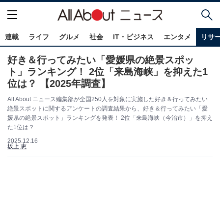
連載
ライフ
グルメ
社会
IT・ビジネス
エンタメ
リサ
好き＆行ってみたい「愛媛県の絶景スポッ
ト」ランキング！ 2位「来島海峡」を抑えた1
位は？ 【2025年調査】
All About ニュース編集部が全国250人を対象に実施した好き＆行ってみたい
絶景スポットに関するアンケートの調査結果から、好き＆行ってみたい「愛
媛県の絶景スポット」ランキングを発表！ 2位「来島海峡（今治市）」を抑え
た1位は？
2025.12.16
坂上 恵