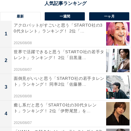
（30代男性／滋賀県）、「急流と多島美がダイナミック
で、海の景観が力強く感じられるから」（30代女性／秋
最新
一週間
一ヶ月
田県）といった声が集まりました。
アクロバットがすごいと思う「STARTO社の3
0代タレント」ランキング！ 2位「...
1
2026/08/08
世界で活躍できると思う「STARTO社の若手タ
レント」ランキング！ 2位「目黒蓮...
2
2026/08/07
面倒見がいいと思う「STARTO社の若手タレン
ト」ランキング！ 同率2位「佐藤勝...
3
2026/08/08
癒し系だと思う「STARTO社の30代タレン
ト」ランキング！ 2位「伊野尾慧」を...
4
2026/08/07
1位：瀬戸内しまなみ海道（今治市〜広島県尾道