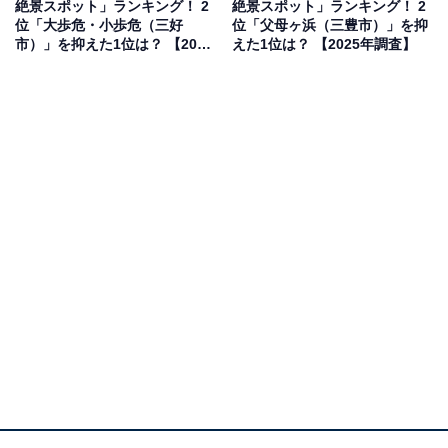
絶景スポット」ランキング！ 2
絶景スポット」ランキング！ 2
見を断定的に示すものではありません
位「大歩危・小歩危（三好
位「父母ヶ浜（三豊市）」を抑
市）」を抑えた1位は？ 【2025
えた1位は？ 【2025年調査】
年調査】
2位：来島海峡（今治市）／34票
愛媛県今治市に位置する来島海峡は、世界三大潮流の1
つに数えられる急潮の海峡です。そこに架かる来島海峡
大橋は世界初の三連吊橋であり、その雄大な姿と潮流の
ダイナミックな景観が、絶景として高い評価を受けまし
た。海上からの眺めも格別です。
回答者からは「海の難所と言われる来島海峡に建てられ
た来島海峡大橋とその下を行き来する船がなんともいい
味を出している景色だから」（40代男性／福岡県）、
「世界初の三連吊橋である来島海峡大橋が織りなす壮大
な景観と、潮流の速い海峡の迫力が素晴らしいから」