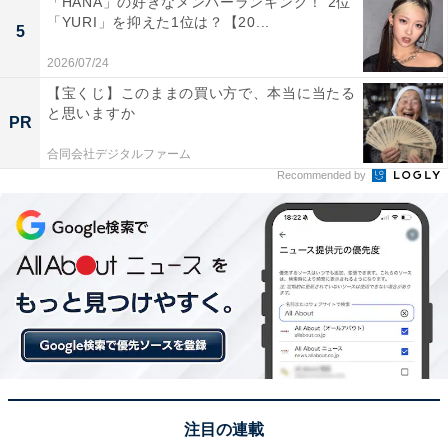
「HANA」の好きなメンバーランキング！ 2位
市）／131票
「YURI」を抑えた1位は？【20...
5
2026/07/24
愛媛県今治市と広島県尾道市を結ぶ「瀬戸内しまなみ海
【宝くじ】このままの買い方で、本当に当たる
道」が、圧倒的な票を集めて1位となりました。瀬戸内
と思いますか
PR
海の多島美と、美しい橋梁（きょうりょう）群が織りな
合同会社デジタルファーム
す絶景が魅力です。サイクリングロードとしても有名
Recommended by
で、潮風を感じながら絶景を楽しめる体験型の観光ルー
トとして、最も「行ってみたい」という支持を集めまし
た。
回答者からは「海と島々の景色を見ながらドライブをし
たら楽しいだろうと思うから」（50代女性／埼玉県）、
「海と山を一気に楽しめそうな印象！ハイキングの時間
もちょうどよく、中年女性の足腰にも影響少なそう」
（30代女性／埼玉県）、「瀬戸内海の青く美しい海を眺
注目の連載
めることができるから」（40代女性／神奈川県）といっ