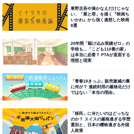
た声が集まりました。
東野圭吾や湊かなえだけじゃな
い、「業と罪」を描く『映画ち
いかわ』から強く連想した映画
8選
※回答者からのコメントは原文ママです
20年間「駆け込み実績ゼロ」の
7位までの全ランキング結果を見
学校も…「こども110番の家」
次ページ
は本当に必要？ PTAが直面する
る
理想と現実
「青春18きっぷ」販売激減の裏
に何が？ 連続利用の厳格化だけ
ではない「本当の理由」
「移民」に冷たいのはどっちな
のか？ スイスの厳格過ぎる学歴
選別と、日本の曖昧過ぎる外国
人政策