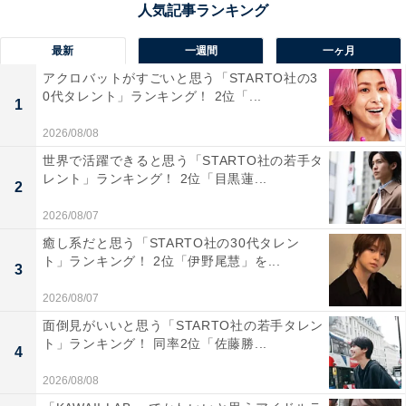
を混雑なくゆっくり眺められるのが良いです」（30代女
性／東京都）、「切り立った断崖が連なる大迫力の景観
最新
一週間
一ヶ月
が特徴で、自然のスケールを全身で感じられる場所とし
アクロバットがすごいと思う「STARTO社の3
0代タレント」ランキング！ 2位「...
て魅力が大きいからです」（20代女性／大阪府）、「断
1
崖には行ったことがなく興味がある」（20代男性／兵庫
2026/08/08
県）といった声が集まりました。
世界で活躍できると思う「STARTO社の若手タ
レント」ランキング！ 2位「目黒蓮...
2
2026/08/07
癒し系だと思う「STARTO社の30代タレン
ト」ランキング！ 2位「伊野尾慧」を...
3
2026/08/07
面倒見がいいと思う「STARTO社の若手タレン
ト」ランキング！ 同率2位「佐藤勝...
4
2026/08/08