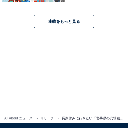
連載をもっと見る
こちらもおすすめ
長期休みに行きたい「宮城県の穴場秘境」ラン
キング！ 2位「鳴子峡」、1位は？ 【2025年調
査】
All About ニュース
リサーチ
長期休みに行きたい「岩手県の穴場秘境」ランキング！ 2位「北山崎断崖」、1位は？ 【2025年調査】