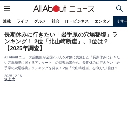
連載
ライフ
グルメ
社会
IT・ビジネス
エンタメ
リサ
長期休みに行きたい「岩手県の穴場秘境」ラ
ンキング！ 2位「北山崎断崖」、1位は？
【2025年調査】
All About ニュース編集部が全国250人を対象に実施した「長期休みに行きた
い穴場秘境に関するアンケート」の調査結果から、長期休みに行きたい「岩
手県の穴場秘境」ランキングを発表！ 2位「北山崎断崖」を抑えた1位は？
2025.12.16
坂上 恵