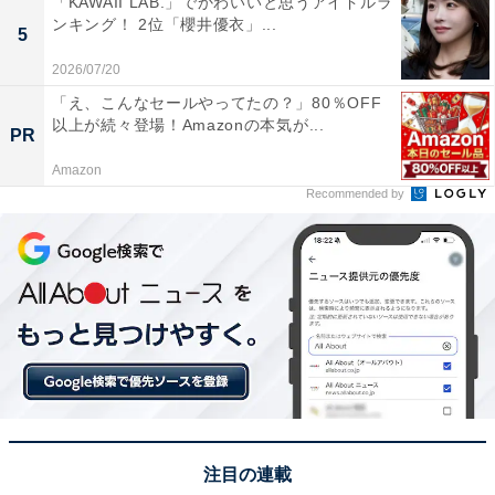
「KAWAII LAB.」でかわいいと思うアイドルラ
ンキング！ 2位「櫻井優衣」...
5
2026/07/20
1位：龍泉洞／101票
「え、こんなセールやってたの？」80％OFF
以上が続々登場！Amazonの本気が...
PR
岩手県岩泉町にある龍泉洞は、日本三大鍾乳洞の1つに
Amazon
数えられ、洞内に棲むコウモリと共に国の天然記念物に
Recommended by
指定されています。総延長は知られている部分だけで
4088m、未調査の部分を含めると5000m以上と推定され
る巨大な洞窟です。洞内にある地底湖は特に有名で、透
明度の高い水が青く輝く様子は「ドラゴンブルー」と呼
ばれ、幻想的な美しさ。長期休みに非日常的な地底の秘
境を体験したいという層から圧倒的な支持を集め、1位
となりました。
回答者からは「パワースポットで有名な事と鍾乳石を見
注目の連載