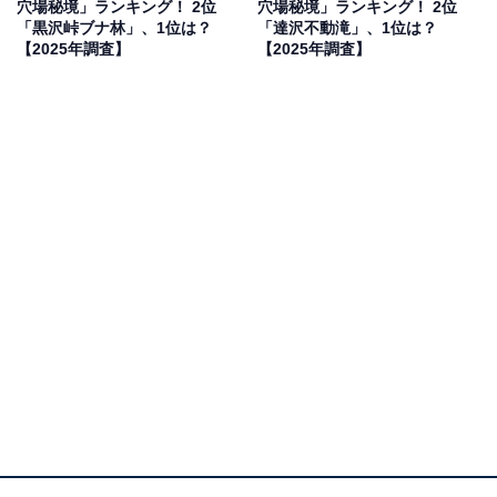
穴場秘境」ランキング！ 2位
穴場秘境」ランキング！ 2位
果は回答者の意見を集計したものであり、全体の意
「黒沢峠ブナ林」、1位は？
「達沢不動滝」、1位は？
【2025年調査】
【2025年調査】
見を断定的に示すものではありません
2位：北山崎断崖／27票
田野畑村にある北山崎断崖は、高さ約200mの断崖絶壁が
約8kmにわたって連なる、日本一の海岸美を誇る景勝地
です。その壮大なスケールから「海のアルプス」とも称
されています。展望台から眼下に広がる光景は、海食に
よって削られた奇岩や海蝕洞窟が織りなす自然美を感じ
られます。バリアフリーでアクセスしやすい第1展望台
や迫力ある岩肌に近づける第2展望台、森林浴が心地よ
い第3展望台など、展望台の数も豊富です。
回答者からは「リアス式海岸の圧倒的な断崖絶壁の景観