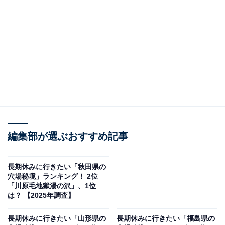
ランキングの結果をご紹介します。
＞9位までの全ランキング結果を見る
この記事の執筆者：
坂上 恵
All About ニュースの編集者。オールアバウトに入社後、SNSトレン
ドにフォーカスした記事執筆やSEOライティングの経験を経て、の
ちにAll About ニュースチームのメンバーに加入。現在は旅行・カル
...続きを読む
チャー・エンタメなどを中心に企画編集を担当。東京都出身。居酒
編集部が選ぶおすすめ記事
屋巡りとスポーツ観戦が生きがい。
調査概要
長期休みに行きたい「秋田県の
穴場秘境」ランキング！ 2位
調査期間：2025年12月8〜9日
「川原毛地獄湯の沢」、1位
調査方法：インターネット調査
は？ 【2025年調査】
調査対象：全国10〜60代の男女250人
長期休みに行きたい「山形県の
長期休みに行きたい「福島県の
※本調査は全国250人を対象に実施したもので、結