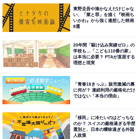
てみたい為です」（40代男性／埼玉県）、「青い地底湖
東野圭吾や湊かなえだけじゃな
ってロマンあって、静けさに包まれてみたいと思った」
い、「業と罪」を描く『映画ち
（30代女性／群馬県）、「日本有数の透明度を誇る地底
いかわ』から強く連想した映画
湖があると知り、神秘的な空間を一度体験してみたいと
8選
思ったから。洞窟の中という非日常的な環境に魅力を感
じ、実際に歩いて見学してみたいと感じたため」（30代
20年間「駆け込み実績ゼロ」の
学校も…「こども110番の家」
女性／秋田県）といった声が集まりました。
は本当に必要？ PTAが直面する
理想と現実
※回答者からのコメントは原文ママです
「青春18きっぷ」販売激減の裏
に何が？ 連続利用の厳格化だけ
ではない「本当の理由」
次ページ
9位までのランキング結果を見る
「移民」に冷たいのはどっちな
のか？ スイスの厳格過ぎる学歴
選別と、日本の曖昧過ぎる外国
人政策