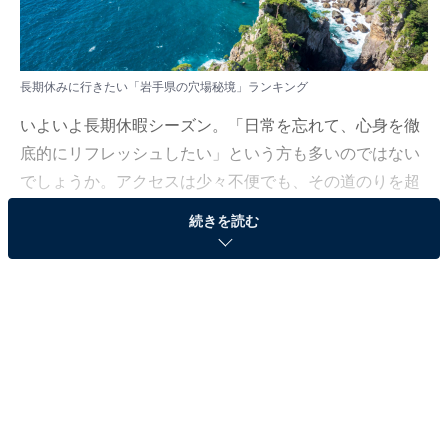
長期休みに行きたい「岩手県の穴場秘境」ランキング
いよいよ長期休暇シーズン。「日常を忘れて、心身を徹
底的にリフレッシュしたい」という方も多いのではない
でしょうか。アクセスは少々不便でも、その道のりを超
えるほどの感動が待っている秘境スポットへ出かけ、最
続きを読む
高の癒やしを手に入れませんか？
All About ニュース編集部では、2025年12月8〜9日の期
間、全国10〜60代の男女250人を対象に、「長期休みに
行きたい穴場秘境に関するアンケート」を実施しまし
た。
その中から、長期休みに行きたい「岩手県の穴場秘境」