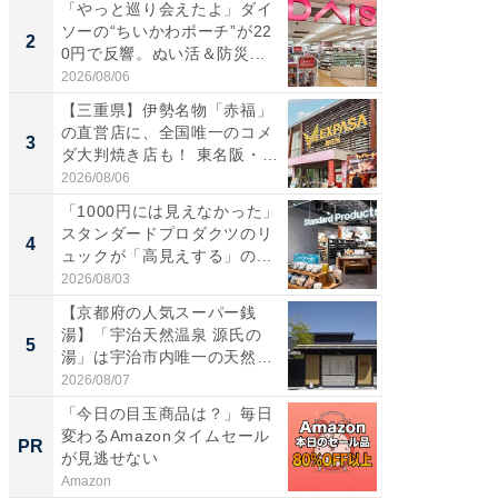
「やっと巡り会えたよ」ダイ
【三重
ソーの“ちいかわポーチ”が22
の直営
2
2
0円で反響。ぬい活＆防災...
ダ大判焼
伊...
2026/08/06
2026/08/0
【三重県】伊勢名物「赤福」
【千葉県
の直営店に、全国唯一のコメ
級マー
3
3
ダ大判焼き店も！ 東名阪・
ノベし
伊...
ー...
2026/08/06
2026/08/0
「1000円には見えなかった」
ステラ
スタンダードプロダクツのリ
詰め放題
4
4
ュックが「高見えする」の...
00円で「
2026/08/03
2026/08/0
【京都府の人気スーパー銭
立山連
湯】「宇治天然温泉 源氏の
風呂に、
5
5
湯」は宇治市内唯一の天然温
層水風
泉と...
帰...
2026/08/07
2026/08/0
「今日の目玉商品は？」毎日
【銀座】
変わるAmazonタイムセール
の贅沢
PR
PR
が見逃せない
Amazon
ReFa GIN