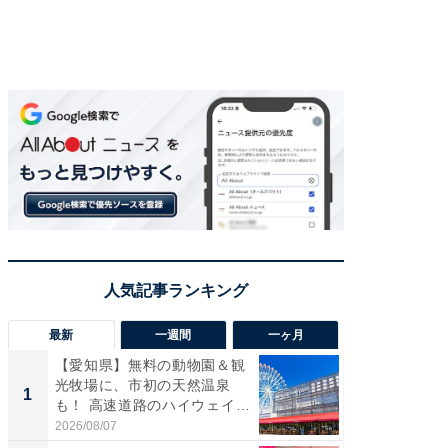
最新
一週間
一ヶ月
【愛知県】無料の動物園＆観
【兵庫
光牧場に、市初の天然温泉
ーメン
1
1
も！ 高速道路のハイウェイオ
再現した
ア...
道...
2026/08/07
2026/08/0