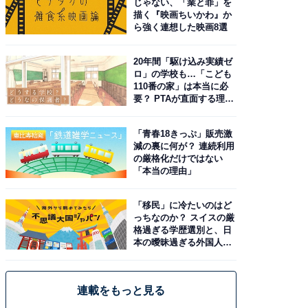
じゃない、「業と罪」を
描く『映画ちいかわ』か
ら強く連想した映画8選
20年間「駆け込み実績ゼ
ロ」の学校も…「こども
110番の家」は本当に必
要？ PTAが直面する理想
と現実
「青春18きっぷ」販売激
減の裏に何が？ 連続利用
の厳格化だけではない
「本当の理由」
「移民」に冷たいのはど
っちなのか？ スイスの厳
格過ぎる学歴選別と、日
本の曖昧過ぎる外国人政
策
連載をもっと見る