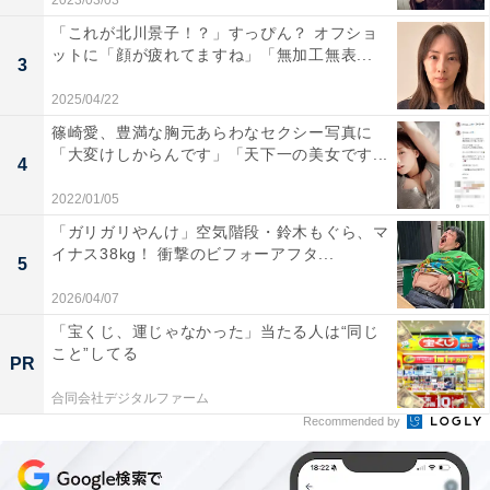
2023/03/03
「これが北川景子！？」すっぴん？ オフショ
ットに「顔が疲れてますね」「無加工無表...
3
2025/04/22
篠崎愛、豊満な胸元あらわなセクシー写真に
「大変けしからんです」「天下一の美女です...
4
2022/01/05
「ガリガリやんけ」空気階段・鈴木もぐら、マ
イナス38kg！ 衝撃のビフォーアフタ...
5
2026/04/07
「宝くじ、運じゃなかった」当たる人は“同じ
こと”してる
PR
合同会社デジタルファーム
Recommended by