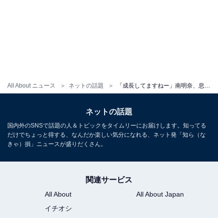
All About ニュース
ネットの話題
「成長してますねー」南明奈、息子のプライベートショット公開「すごく安心する投稿」「なんて可愛い」
ネットの話題
国内外のSNSで話題の人＆トピックをタイムリーにお届けします。知ってる
だけでちょっと得する、なんだか楽しい気分になれる、ネット発「知ら（な
きゃ）損」ニュースが盛りだくさん。
関連サービス
All About
All About Japan
イチオシ