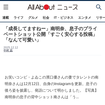
連載
ライフ
グルメ
社会
IT・ビジネス
エンタメ
リサ
「成長してますねー」南明奈、息子のプライ
ベートショット公開「すごく安心する投稿」
「なんて可愛い」
2025.12.12
中村 凪
お笑いコンビ・よゐこの濱口優さんの妻でタレントの南
明奈さんは12月12日、自身のInstagramを更新。息子の
後ろ姿を披露し、発語について明かしました。【写真】
南明奈の息子の背中ショット南さんは「う...