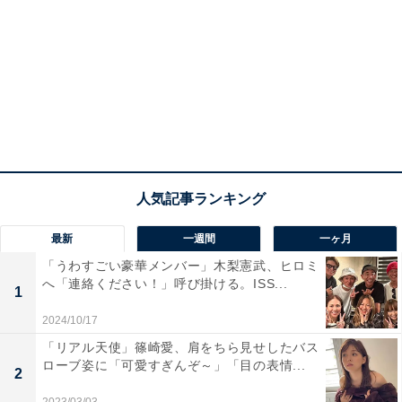
最新
一週間
一ヶ月
「うわすごい豪華メンバー」木梨憲武、ヒロミ
へ「連絡ください！」呼び掛ける。ISS...
1
2024/10/17
「リアル天使」篠崎愛、肩をちら見せしたバス
ローブ姿に「可愛すぎんぞ～」「目の表情...
2