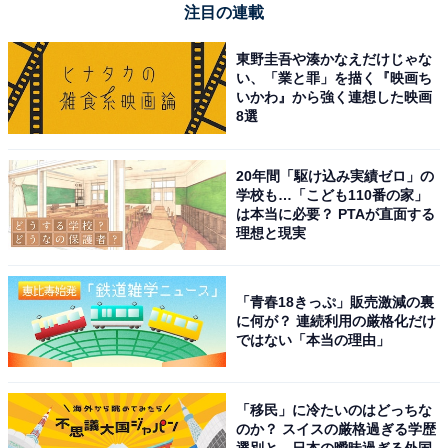
注目の連載
東野圭吾や湊かなえだけじゃな
い、「業と罪」を描く『映画ち
いかわ』から強く連想した映画
8選
20年間「駆け込み実績ゼロ」の
学校も…「こども110番の家」
は本当に必要？ PTAが直面する
理想と現実
「青春18きっぷ」販売激減の裏
に何が？ 連続利用の厳格化だけ
ではない「本当の理由」
「移民」に冷たいのはどっちな
のか？ スイスの厳格過ぎる学歴
選別と、日本の曖昧過ぎる外国