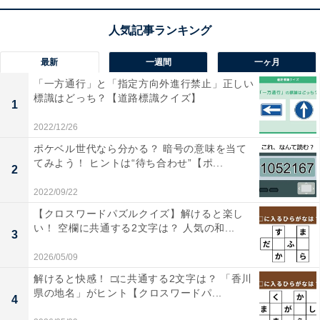
最新
一週間
一ヶ月
「一方通行」と「指定方向外進行禁止」正しい
標識はどっち？【道路標識クイズ】
1
2022/12/26
ポケベル世代なら分かる？ 暗号の意味を当て
てみよう！ ヒントは“待ち合わせ”【ポ...
2
2022/09/22
【クロスワードパズルクイズ】解けると楽し
い！ 空欄に共通する2文字は？ 人気の和...
3
2026/05/09
解けると快感！ □に共通する2文字は？ 「香川
県の地名」がヒント【クロスワードパ...
4