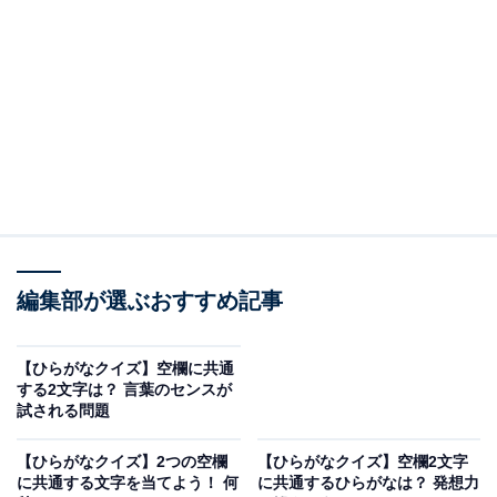
あと□□／□□がけ／むら□□
□に入るひらがな2文字は何でしょう？
あと□□
□□がけ
むら□□
次ページ
正解を見る
編集部が選ぶおすすめ記事
【ひらがなクイズ】空欄に共通
する2文字は？ 言葉のセンスが
試される問題
【ひらがなクイズ】2つの空欄
【ひらがなクイズ】空欄2文字
に共通する文字を当てよう！ 何
に共通するひらがなは？ 発想力