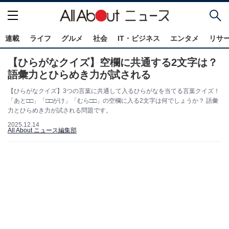
連載
ライフ
グルメ
社会
IT・ビジネス
エンタメ
リサ
【ひらがなクイズ】空欄に共通する2文字は？
語彙力とひらめき力が試される
【ひらがなクイズ】3つの言葉に共通して入るひらがなを当てる言葉クイズ！
「あと□□」「□□がけ」「むら□□」の空欄に入る2文字は何でしょうか？ 語彙
力とひらめき力が試される問題です。
2025.12.14
All About ニュース編集部