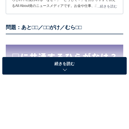
るAll About発のニュースメディアです。お金や仕事、恋愛、ITに関
...続きを読む
する疑問に対して専門家が分かりやすく回答するほか、エンタメ情
報やSNSで話題のトピックスを紹介しています。
問題：あと□□／□□がけ／むら□□
続きを読む