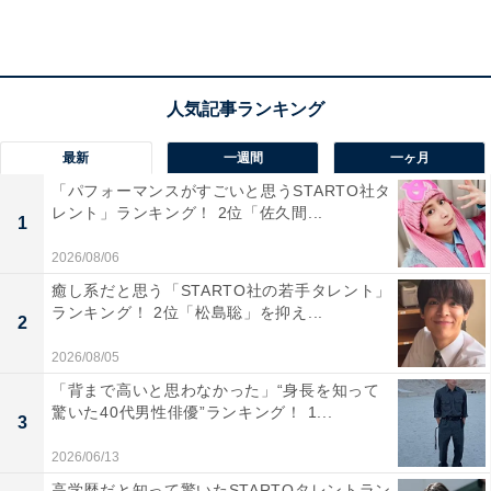
ぴったりの場所で、静かに自然の音を聞きながらゆっく
り過ごしてみたいと感じたため」（30代女性／秋田
県）、「一度訪れたことがありますが、山深くとても秘
境めいたところだったので」（40代女性／兵庫県）など
のコメントがありました。
最新
一週間
一ヶ月
「パフォーマンスがすごいと思うSTARTO社タ
レント」ランキング！ 2位「佐久間...
1
2026/08/06
癒し系だと思う「STARTO社の若手タレント」
ランキング！ 2位「松島聡」を抑え...
2
2026/08/05
「背まで高いと思わなかった」“身長を知って
驚いた40代男性俳優”ランキング！ 1...
3
2026/06/13
高学歴だと知って驚いたSTARTOタレントラン