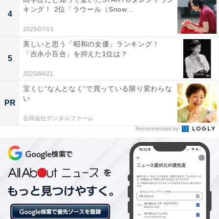
キング！ 2位「ラウール（Snow...
4
1位：奥祖谷二重かずら橋／72票
2025/07/13
美しいと思う「昭和の女優」ランキング！
「吉永小百合」を抑えた1位は？
1位は「奥祖谷二重かずら橋」でした。奥祖谷にあり、
5
日本三奇橋のひとつにも数えられる「祖谷のかずら橋」
2025/04/21
の奥地に位置し、自然の中にひっそりと架かる二本の吊
宝くじ“なんとなく”で買っている限り変わらな
り橋が訪れる人を非日常へと誘います。周囲の原生林や
い
PR
清流との調和が美しく、まさに“穴場”と言える秘境でし
合同会社デジタルファーム
ょう。
Recommended by
回答者のコメントを見ると「アクセスは険しく、公共交
通機関では行きづらいため、時間に余裕のある旅でこそ
訪れる価値があるので」（50代男性／広島県）、「深い
山間に残る原始的な橋で秘境感が強く、静かな自然の中
で非日常の体験ができるため」（20代女性／長崎県）、