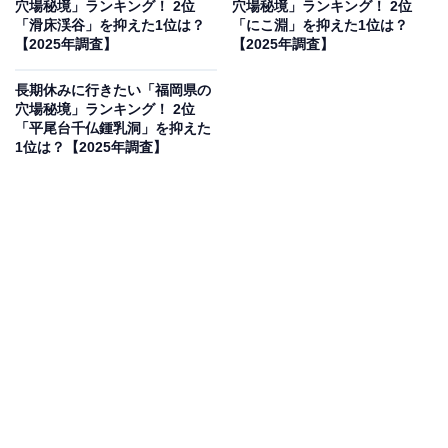
穴場秘境」ランキング！ 2位
穴場秘境」ランキング！ 2位
果は回答者の意見を集計したものであり、全体の意
「滑床渓谷」を抑えた1位は？
「にこ淵」を抑えた1位は？
【2025年調査】
【2025年調査】
見を断定的に示すものではありません
長期休みに行きたい「福岡県の
穴場秘境」ランキング！ 2位
「平尾台千仏鍾乳洞」を抑えた
2位：祖谷渓／66票
1位は？【2025年調査】
2位は「祖谷渓」でした。徳島県の山間部に位置する祖
谷渓は、V字型の深い渓谷で、四季折々の風景が楽しめ
る秘境スポットとして人気です。紅葉の時期には山一面
が赤や黄色に染まり、観光客を魅了します。雄大な渓谷
に架かる「祖谷のかずら橋」も見どころの一つです。
回答者からは「近くに温泉もあり自然が豊かでパワーが
もらえそう」（20代女性／北海道）、「断崖絶壁と深い
渓谷の景色がとても迫力があり、日常では見られない大
自然を体感できそうだと思ったから。秘境という言葉が