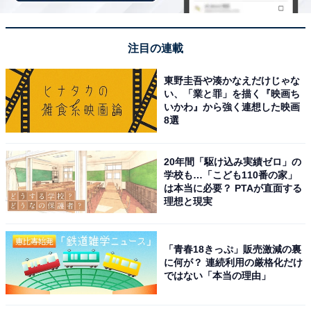
「観光客が多い『祖谷のかずら橋』と違い、こちらは“本
物の秘境”。二本のかずら橋を渡りながら、深い森の中で
静寂を感じられます！」（20代男性／福井県）といった
注目の連載
声がありました。
東野圭吾や湊かなえだけじゃな
い、「業と罪」を描く『映画ち
※回答者のコメントは原文ママです
いかわ』から強く連想した映画
8選
9位までの全ランキング結果を見
次ページ
20年間「駆け込み実績ゼロ」の
る
学校も…「こども110番の家」
は本当に必要？ PTAが直面する
理想と現実
「青春18きっぷ」販売激減の裏
に何が？ 連続利用の厳格化だけ
ではない「本当の理由」