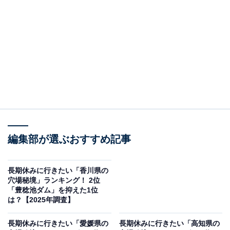
この記事の執筆者：
坂上 恵
All About ニュースの編集者。オールアバウトに入社後、SNSトレン
ドにフォーカスした記事執筆やSEOライティングの経験を経て、の
ちにAll About ニュースチームのメンバーに加入。現在は旅行・カル
...続きを読む
チャー・エンタメなどを中心に企画編集を担当。東京都出身。居酒
屋巡りとスポーツ観戦が生きがい。
調査概要
編集部が選ぶおすすめ記事
調査期間：2025年12月8～9日
調査方法：インターネット調査
回答者属性：全国10～60代の男女250人（10代：3
長期休みに行きたい「香川県の
穴場秘境」ランキング！ 2位
人、20代：59人、30代：84人、40代：59人、50
「豊稔池ダム」を抑えた1位
代：36人、60代：9人）
は？【2025年調査】
長期休みに行きたい「愛媛県の
長期休みに行きたい「高知県の
※本調査は全国250人を対象に実施したもので、結