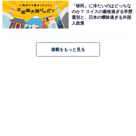
「移民」に冷たいのはどっちな
のか？ スイスの厳格過ぎる学歴
選別と、日本の曖昧過ぎる外国
人政策
連載をもっと見る
こちらもおすすめ
長期休みに行きたい「佐賀県の穴場秘境」ラン
キング！ 同率2位「見帰りの滝」を含む注目の1
位は？【2025年調査】
1
2