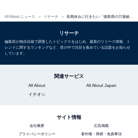
All About ニュース
リサーチ
長期休みに行きたい「徳島県の穴場秘境」ランキング！ 2位「祖谷渓」を抑えた1位は？【2025年調査】
リサーチ
編集部が独自目線で調査したトピックスをはじめ、最新のリリース情報、ト
レンドに関するランキングなど、世の中で注目を集めている話題をお知らせ
しています。
関連サービス
All About
All About Japan
イチオシ
サイト情報
会社概要
広告掲載
プライバシーポリシー
著作権・商標・免責事項