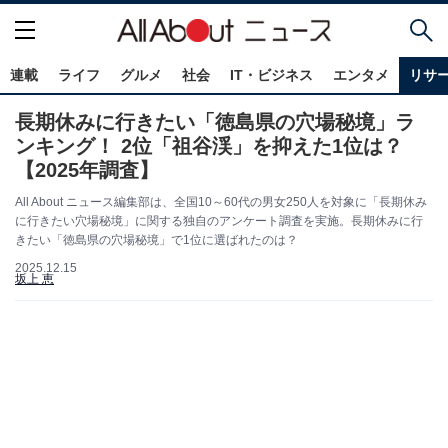
連載
ライフ
グルメ
社会
IT・ビジネス
エンタメ
リサ
長期休みに行きたい「徳島県の穴場秘境」ラ
ンキング！ 2位「祖谷渓」を抑えた1位は？
【2025年調査】
All About ニュース編集部は、全国10～60代の男女250人を対象に「長期休み
に行きたい穴場秘境」に関する独自のアンケート調査を実施。長期休みに行
きたい「徳島県の穴場秘境」で1位に選ばれたのは？
2025.12.15
坂上 恵