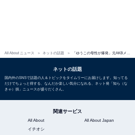
All About ニュース
ネットの話題
「ゆうこの母性が爆発」元AKBメンバー、大島優子と長女の2ショット公開「娘もAKBに入る予定はあるのかな」
ネットの話題
国内外のSNSで話題の人＆トピックをタイムリーにお届けします。知ってる
だけでちょっと得する、なんだか楽しい気分になれる、ネット発「知ら（な
きゃ）損」ニュースが盛りだくさん。
関連サービス
All About
All About Japan
イチオシ