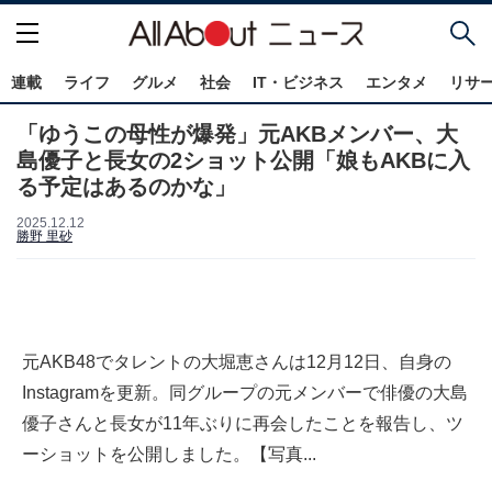
連載
ライフ
グルメ
社会
IT・ビジネス
エンタメ
リサ
「ゆうこの母性が爆発」元AKBメンバー、大
島優子と長女の2ショット公開「娘もAKBに入
る予定はあるのかな」
2025.12.12
勝野 里砂
元AKB48でタレントの大堀恵さんは12月12日、自身の
Instagramを更新。同グループの元メンバーで俳優の大島
優子さんと長女が11年ぶりに再会したことを報告し、ツ
ーショットを公開しました。【写真...