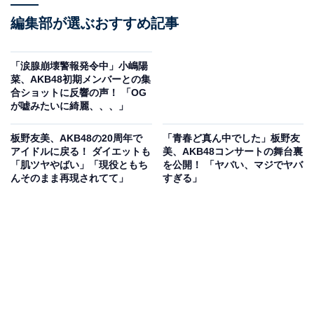
編集部が選ぶおすすめ記事
「涙腺崩壊警報発令中」小嶋陽
菜、AKB48初期メンバーとの集
合ショットに反響の声！ 「OG
が嘘みたいに綺麗、、、」
板野友美、AKB48の20周年で
「青春ど真ん中でした」板野友
アイドルに戻る！ ダイエットも
美、AKB48コンサートの舞台裏
「肌ツヤやばい」「現役ともち
を公開！ 「ヤバい、マジでヤバ
んそのまま再現されてて」
すぎる」