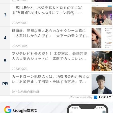
2023/03/03
「EXILEかと」木梨憲武＆ヒロミの間に写
る“石川遼”の別人っぷりにファン騒然！...
3
2022/09/09
篠崎愛、豊満な胸元あらわなセクシー写真に
「大変けしからんです」「天下一の美女です...
4
2022/01/05
フジテレビ社長の姿も！ 木梨憲武、豪華芸能
人の大集合ショットに「素敵でカッコいい...
5
2023/09/29
カードローン地獄の人は、消費者金融が教えな
い『返済停止して減額・免除する方法』で...
PR
渋谷法務総合事務所
Recommended by