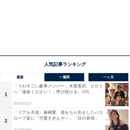
最新
一週間
一ヶ月
「うわすごい豪華メンバー」木梨憲武、ヒロミ
へ「連絡ください！」呼び掛ける。ISS...
1
2024/10/17
「リアル天使」篠崎愛、肩をちら見せしたバス
ローブ姿に「可愛すぎんぞ～」「目の表情...
2