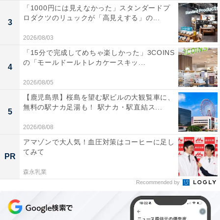
「1000円には見えなかった」スタンダードプ
ロダクツのリュックが「高見えする」の...
3
2026/08/03
「15分で完成してめちゃ楽しかった」3COINS
の「モールドールトレカケースキッ...
4
2026/08/05
【鹿児島県】桜島を望む駅ビルの大観覧車に、
無料の駅ナカ足湯も！ 駅ナカ・駅直結ス...
5
2026/08/08
アマゾンで大人気！血圧対策はコーヒーに足し
てみて
PR
森永乳業
Recommended by