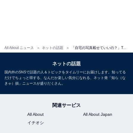
All About ニュース
ネットの話題
「自宅の写真載せていいの？」TAKAHIRO、自宅の書斎を大公開!? 「すごー！！さすがEXILE！と思った」
ネットの話題
国内外のSNSで話題の人＆トピックをタイムリーにお届けします。知ってる
だけでちょっと得する、なんだか楽しい気分になれる、ネット発「知ら（な
きゃ）損」ニュースが盛りだくさん。
関連サービス
All About
All About Japan
イチオシ