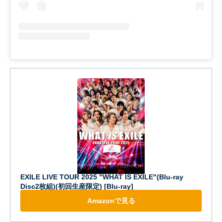
EXILE LIVE TOUR 2025 "WHAT IS EXILE"(Blu-ray
Disc2枚組)(初回生産限定) [Blu-ray]
Amazonで見る