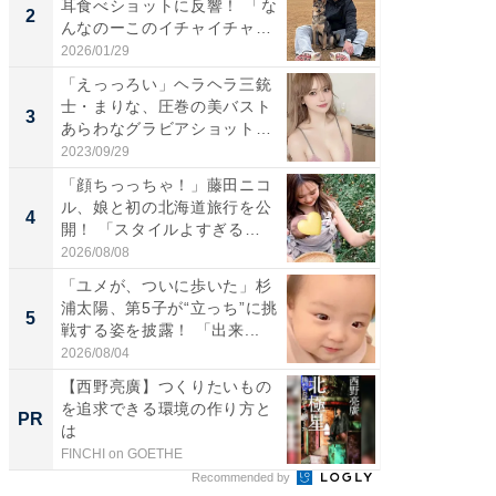
耳食べショットに反響！ 「な
芸人、2
2
2
んなのーこのイチャイチャ
エットに
感...
2026/01/29
2026/08/0
「えっっろい」ヘラヘラ三銃
「脚が
士・まりな、圧巻の美バスト
横川尚
3
3
あらわなグラビアショット公
ムキな姿
開...
刃...
2023/09/29
2026/08/0
「顔ちっっちゃ！」藤田ニコ
「脳がバ
ル、娘と初の北海道旅行を公
装姿が話
4
4
開！ 「スタイルよすぎる
のお父さ
よ〜...
2026/08/08
2026/08/0
「ユメが、ついに歩いた」杉
「急に
浦太陽、第5子が“立っち”に挑
る」広
5
5
戦する姿を披露！ 「出来...
ョット
た」の..
2026/08/04
2026/08/0
【西野亮廣】つくりたいもの
【西野
を追求できる環境の作り方と
刊『北
PR
PR
は
くか』
FINCHI on GOETHE
FINCHI o
Recommended by