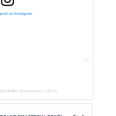
 post on Instagram
𝐀𝐊𝐀𝐇𝐈𝐑𝐎 (@exiletakahiro_official)