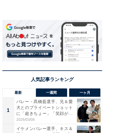
最新
一週間
一ヶ月
バレー・髙橋藍選手、兄＆愛
「さす
犬とのプライベートショット
は」高
1
1
に「超きちょー」「笑顔が見
災地を
れ...
「カ...
2026/03/08
2026/08/0
イケメンバレー選手、キス＆
「え、