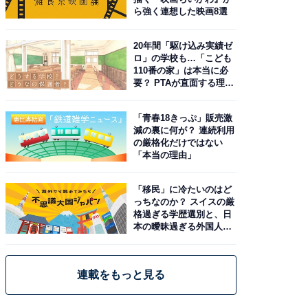
ら強く連想した映画8選
20年間「駆け込み実績ゼ
ロ」の学校も…「こども
110番の家」は本当に必
要？ PTAが直面する理想
と現実
「青春18きっぷ」販売激
減の裏に何が？ 連続利用
の厳格化だけではない
「本当の理由」
「移民」に冷たいのはど
っちなのか？ スイスの厳
格過ぎる学歴選別と、日
本の曖昧過ぎる外国人政
策
連載をもっと見る