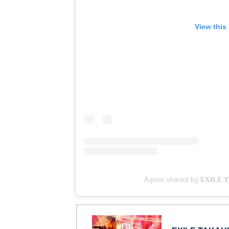
View this
A post shared by 𝐄𝐗𝐈𝐋𝐄 