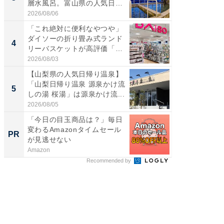
層水風呂。富山県の人気日
00円で「
帰...
2026/08/06
2026/08/0
「これ絶対に便利なやつや」
「ミニオ
ダイソーの折り畳み式ランド
ッグ！ 
4
4
リーバスケットが高評価「使
ど、夏限
わ...
2026/08/03
2026/08/0
【山梨県の人気日帰り温泉】
【埼玉
「山梨日帰り温泉 源泉かけ流
「行田天
5
5
しの湯 桜湯」は源泉かけ流...
は和の
が...
2026/08/05
2026/08/0
「今日の目玉商品は？」毎日
GOETH
変わるAmazonタイムセール
を組み
PR
PR
が見逃せない
Amazon
FINCHI o
Recommended by