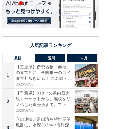
最新
一週間
一ヶ月
【三重県】伊勢名物「赤福」
【兵庫
の直営店に、全国唯一のコメ
ーメン
1
1
ダ大判焼き店も！ 東名阪・
再現した
伊...
道...
2026/08/06
2026/08/0
【千葉県】918㎡の県内最大
【三重
級マーケットから、廃校をリ
「鈴鹿天
2
2
ノベした直売所まで。ファ
は100
ー...
2026/08/06
2026/08/0
立山連峰と富山湾を望む展望
ステラ
風呂に、水深333mの海洋深
詰め放題
3
3