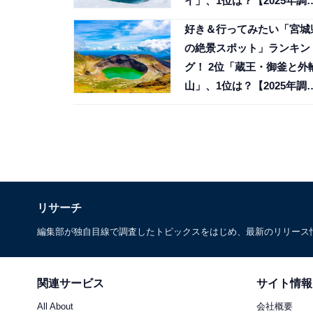
イ」、1位は？【2025年調
査】
好き＆行ってみたい「宮城
の絶景スポット」ランキン
グ！ 2位「蔵王・御釜と外
山」、1位は？【2025年調
査】
リサーチ
編集部が独自目線で調査したトピックスをはじめ、最新のリリース
関連サービス
サイト情報
All About
会社概要