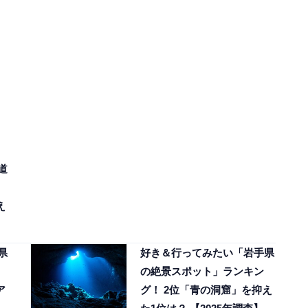
道
え
県
好き＆行ってみたい「岩手県
の絶景スポット」ランキン
ア
グ！ 2位「青の洞窟」を抑え