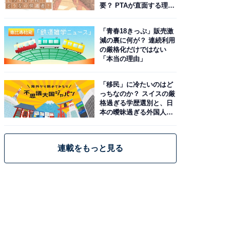
要？ PTAが直面する理想
と現実
「青春18きっぷ」販売激
減の裏に何が？ 連続利用
の厳格化だけではない
「本当の理由」
「移民」に冷たいのはど
っちなのか？ スイスの厳
格過ぎる学歴選別と、日
本の曖昧過ぎる外国人政
策
連載をもっと見る