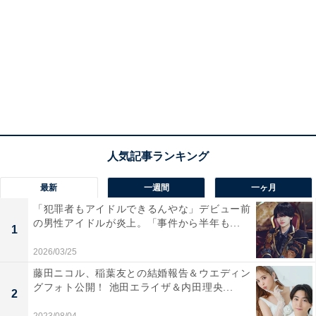
最新
一週間
一ヶ月
「犯罪者もアイドルできるんやな」デビュー前
の男性アイドルが炎上。「事件から半年も...
1
2026/03/25
藤田ニコル、稲葉友との結婚報告＆ウエディン
グフォト公開！ 池田エライザ＆内田理央...
2