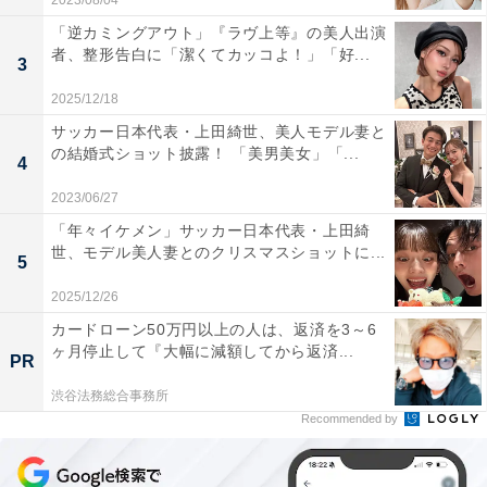
2023/08/04
「逆カミングアウト」『ラヴ上等』の美人出演
者、整形告白に「潔くてカッコよ！」「好...
3
2025/12/18
サッカー日本代表・上田綺世、美人モデル妻と
の結婚式ショット披露！ 「美男美女」「...
4
2023/06/27
「年々イケメン」サッカー日本代表・上田綺
世、モデル美人妻とのクリスマスショットに...
5
2025/12/26
カードローン50万円以上の人は、返済を3～6
ヶ月停止して『大幅に減額してから返済...
PR
渋谷法務総合事務所
Recommended by