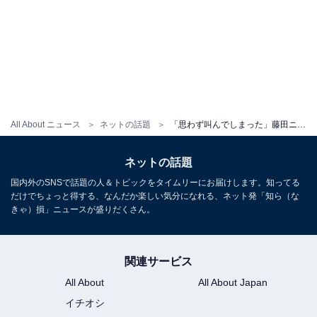
All About ニュース
ネットの話題
「思わず叫んでしまった」藤田ニコル、第1子妊娠を発表！ 梅沢富美男もコメント「初孫だ～」
ネットの話題
国内外のSNSで話題の人＆トピックをタイムリーにお届けします。知ってる
だけでちょっと得する、なんだか楽しい気分になれる、ネット発「知ら（な
きゃ）損」ニュースが盛りだくさん。
関連サービス
All About
All About Japan
イチオシ