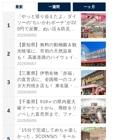
最新
一週間
一ヶ月
「やっと巡り会えたよ」ダイ
【兵庫
ソーの“ちいかわポーチ”が22
ーメン
1
1
0円で反響。ぬい活＆防災...
再現した
道...
2026/08/06
2026/08/0
【愛知県】無料の動物園＆観
【三重
光牧場に、市初の天然温泉
の直営
2
2
も！ 高速道路のハイウェイオ
ダ大判焼
ア...
伊...
2026/08/07
2026/08/0
【三重県】伊勢名物「赤福」
【千葉県
の直営店に、全国唯一のコメ
級マー
3
3
ダ大判焼き店も！ 東名阪・
ノベし
伊...
ー...
2026/08/06
2026/08/0
【千葉県】918㎡の県内最大
ステラ
級マーケットから、廃校をリ
詰め放題
4
4
ノベした直売所まで。ファ
00円で「
ー...
2026/08/06
2026/08/0
「15分で完成してめちゃ楽し
立山連
かった」3COINSの「モール
風呂に、
5
5