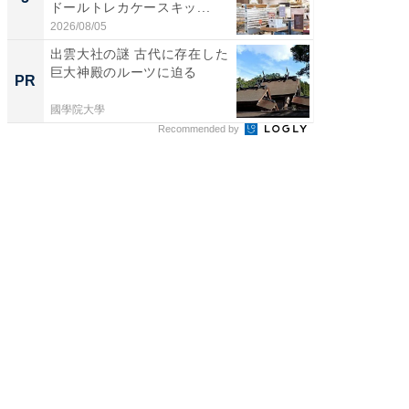
ドールトレカケースキッ...
層水風
帰...
2026/08/05
2026/08/0
出雲大社の謎 古代に存在した
人文知
巨大神殿のルーツに迫る
PR
PR
國學院大學
國學院大
Recommended by