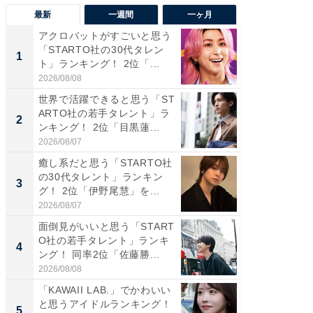
最新
一週間
一ヶ月
アクロバットがすごいと思う
癒し系だ
「STARTO社の30代タレン
の若手
1
1
ト」ランキング！ 2位「...
グ！ 2
2026/08/08
2026/08/0
世界で活躍できると思う「ST
癒し系だ
ARTO社の若手タレント」ラ
の30代
2
2
ンキング！ 2位「目黒蓮...
グ！ 2
2026/08/07
2026/08/0
癒し系だと思う「STARTO社
「パフ
の30代タレント」ランキン
思うST
3
3
グ！ 2位「伊野尾慧」を...
ンキング
2026/08/07
2026/08/0
面倒見がいいと思う「START
ギャップ
O社の若手タレント」ランキ
RTO社
4
4
ング！ 同率2位「佐藤勝...
キング！
2026/08/08
2026/08/0
「KAWAII LAB.」でかわいい
世界で活
と思うアイドルランキング！
ARTO
5
5