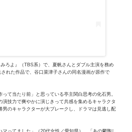
みろよ』（TBS系）で、夏帆さんとダブル主演を務め
送された作品で、谷口菜津子さんの同名漫画が原作で
作って当たり前」と思っている亭主関白思考の化石男。
の演技力で爽やかに演じきって共感を集めるキャラクタ
勝男のキャラクターが大ブレークし、ドラマは見逃し配
ハマってました」（20代女性／愛知県）、「あの鬱陶し