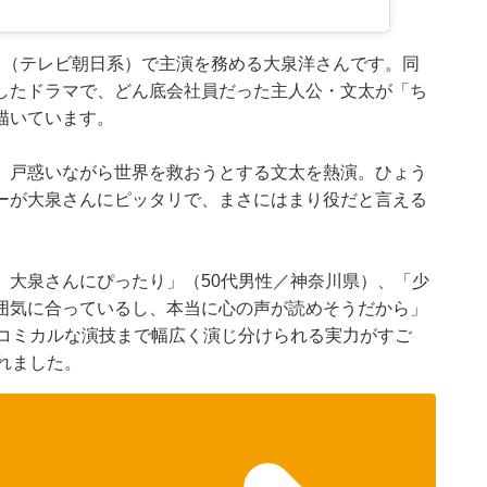
』（テレビ朝日系）で主演を務める大泉洋さんです。同
したドラマで、どん底会社員だった主人公・文太が「ち
描いています。
、戸惑いながら世界を救おうとする文太を熱演。ひょう
ーが大泉さんにピッタリで、まさにはまり役だと言える
、大泉さんにぴったり」（50代男性／神奈川県）、「少
囲気に合っているし、本当に心の声が読めそうだから」
らコミカルな演技まで幅広く演じ分けられる実力がすご
れました。