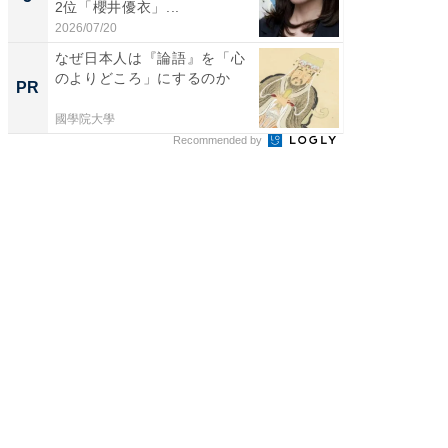
2位「櫻井優衣」...
ンキング
2026/07/20
2026/08/0
なぜ日本人は『論語』を「心
「え、
のよりどころ」にするのか
の？」8
PR
PR
場！Ama
國學院大學
Amazon
Recommended by