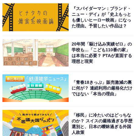
しい味で幅広い年代に好まれて、個包装で配布に便利だ
『スパイダーマン：ブランド・
から」（20代女性／長崎県）といった声が集まりまし
ニュー・デイ』が「史上もっと
た。
も優しいヒーロー映画」になっ
た理由。予習したい作品は？
※回答者からのコメントは原文ママです
20年間「駆け込み実績ゼロ」の
学校も…「こども110番の家」
は本当に必要？ PTAが直面する
理想と現実
次ページ
11位までのランキング結果を見る
「青春18きっぷ」販売激減の裏
に何が？ 連続利用の厳格化だけ
ではない「本当の理由」
「移民」に冷たいのはどっちな
のか？ スイスの厳格過ぎる学歴
選別と、日本の曖昧過ぎる外国
人政策