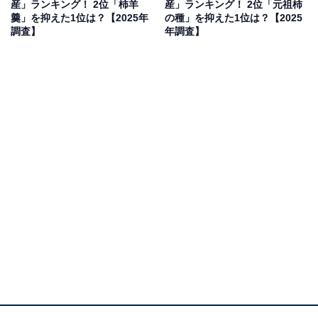
産」ランキング！ 2位「柿羊
産」ランキング！ 2位「元祖柿
羹」を抑えた1位は？【2025年
の種」を抑えた1位は？【2025
見を断定的に示すものではありません
調査】
年調査】
2位：から揚げせんべい（越前海鮮倶楽部）／57票
2位は越前海鮮倶楽部の「から揚げせんべい」がランク
インしました。福井県は古くから越前がにや越前えびな
どの新鮮な海の幸に恵まれた地域です。越前海鮮倶楽部
では、その新鮮な海の幸を活かし、独自の製法でパリッ
とした食感と濃厚な味わいが特徴の海鮮せんべいを製造
しています。魚介の旨みが凝縮されており、職場での休
憩時間のおやつとしても、お酒のおつまみとしても喜ば
れそうです。
回答者からは「海産物の香ばしい風味で、おつまみ感