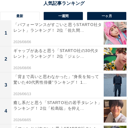
覚・おやつ感覚どちらにも合いやすく、日持ちもして配
りやすいから」（40代男性／静岡県）、「見た目のイン
最新
一週間
一ヶ月
パクトも抜群で美味しそう」（40代女性／群馬県）、
「パフォーマンスがすごいと思うSTARTO社タ
「お煎餅なら職場でも食べれそう」（10代女性／佐賀
レント」ランキング！ 2位「佐久間...
1
県）といった声が集まりました。
2026/08/06
ギャップがあると思う「STARTO社の30代タ
レント」ランキング！ 2位「ジェシ...
2
2026/08/06
「背まで高いと思わなかった」“身長を知って
驚いた40代男性俳優”ランキング！ 1...
3
2026/06/13
癒し系だと思う「STARTO社の若手タレント」
ランキング！ 2位「松島聡」を抑え...
4
2026/08/05