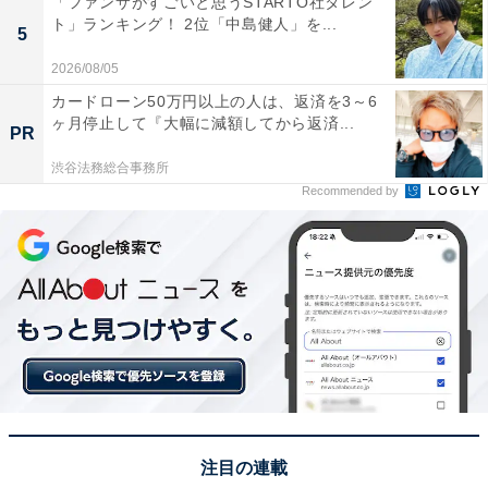
「ファンサがすごいと思うSTARTO社タレン
ト」ランキング！ 2位「中島健人」を...
5
1位：羽二重餅（村中甘泉堂）／63票
2026/08/05
1位に輝いたのは、村中甘泉堂の「羽二重餅」でした。
カードローン50万円以上の人は、返済を3～6
ヶ月停止して『大幅に減額してから返済...
福井県は、かつて絹織物産業が盛んで、特に上質な絹織
PR
物「羽二重」が有名でした。このなめらかな肌触りと優
渋谷法務総合事務所
雅な質感を和菓子で表現したのが「羽二重餅」です。き
Recommended by
め細かな餅粉と砂糖を練り上げ、ふっくらと蒸し上げる
ことで、絹のように薄くなめらかで、口の中でとろける
ような独特の食感が生まれます。個包装で配りやすく、
幅広い世代に愛される福井を代表する銘菓です。
回答者からは「福井の銘菓で素朴でおいしい餅菓子、ち
ょっとした休憩時間につまむのにちょうど良いから」
（40代男性／岩手県）、「昔から福井といえば羽二重餅
のイメージです」（40代女性／大阪府）、「柔らかく優
注目の連載