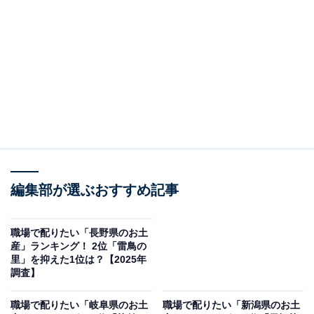
＞11位までの全ランキング結果を見る
この記事の執筆者：
坂上 恵
All About ニュースの編集者。オールアバウトに入社後、SNSトレン
ドにフォーカスした記事執筆やSEOライティングの経験を経て、の
ちにAll About ニュースチームのメンバーに加入。現在は旅行・カル
...続きを読む
チャー・エンタメなどを中心に企画編集を担当。東京都出身。居酒
屋巡りとスポーツ観戦が生きがい。
調査概要
編集部が選ぶおすすめ記事
調査期間：2025年12月8日
職場で配りたい「長野県のお土
調査方法：インターネット調査
産」ランキング！ 2位「雷鳥の
調査対象：全国10〜60代の男女250人
里」を抑えた1位は？【2025年
調査】
※本調査は全国250人を対象に実施したもので、結
職場で配りたい「岐阜県のお土
職場で配りたい「新潟県のお土
果は回答者の意見を集計したものであり、全体の意