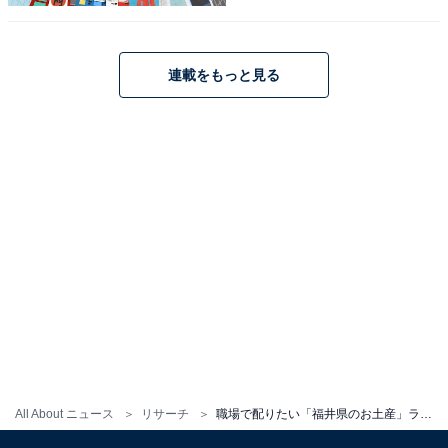
連載をもっと見る
こちらもおすすめ
職場で配りたい「山梨県のお土産」ランキン
グ！ 2位「桔梗信玄棒」を抑えた1位は？
【2025年調査】
All About ニュース
リサーチ
職場で配りたい「福井県のお土産」ランキング！ 2位「から揚げせんべい」を抑えた1位は？【2025年調査】
1
2