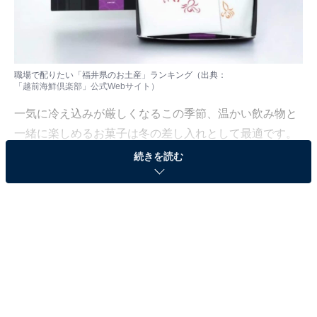
職場で配りたい「福井県のお土産」ランキング（出典：
「越前海鮮倶楽部」公式Webサイト
）
一気に冷え込みが厳しくなるこの季節、温かい飲み物と
一緒に楽しめるお菓子は冬の差し入れとして最適です。
デスクでも片手で食べやすく、出張や旅行の「お福分
続きを読む
け」にぴったりな品々をピックアップしました。
All About ニュース編集部では、2025年12月8日の期間、
全国10〜60代の男女250人を対象に、職場で配りたいお
土産に関するアンケートを実施しました。その中から、
職場で配りたい「福井県のお土産」ランキングの結果を
ご紹介します。