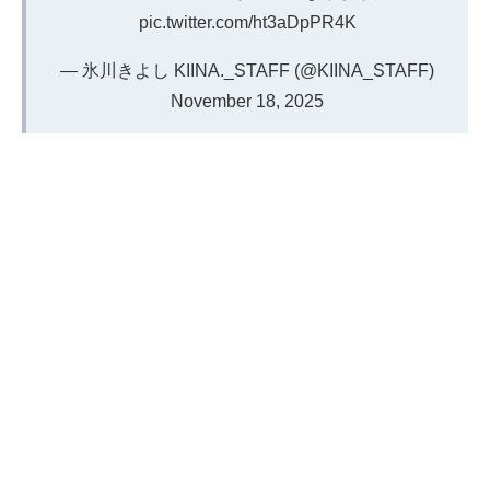
pic.twitter.com/ht3aDpPR4K
— 氷川きよし KIINA._STAFF (@KIINA_STAFF)
November 18, 2025