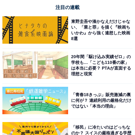
注目の連載
東野圭吾や湊かなえだけじゃな
い、「業と罪」を描く『映画ち
いかわ』から強く連想した映画
8選
20年間「駆け込み実績ゼロ」の
学校も…「こども110番の家」
は本当に必要？ PTAが直面する
理想と現実
「青春18きっぷ」販売激減の裏
に何が？ 連続利用の厳格化だけ
ではない「本当の理由」
「移民」に冷たいのはどっちな
のか？ スイスの厳格過ぎる学歴