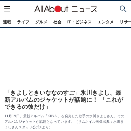
連載
ライフ
グルメ
社会
IT・ビジネス
エンタメ
リサ
「きよしときいななのすご」氷川きよし、最
新アルバムのジャケットが話題に！ 「これが
できるの彼だけ」
11月19日、最新アルバム「KIINA.」を発売した歌手の氷川きよしさん。その
アルバムジャケットが話題となっています。（サムネイル画像出典：氷川き
よしさんスタッフ公式Xより）