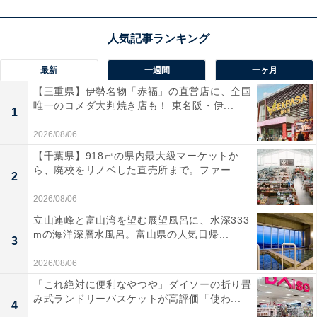
最新
一週間
一ヶ月
【三重県】伊勢名物「赤福」の直営店に、全国
唯一のコメダ大判焼き店も！ 東名阪・伊...
1
2026/08/06
【千葉県】918㎡の県内最大級マーケットか
ら、廃校をリノベした直売所まで。ファー...
2
2026/08/06
立山連峰と富山湾を望む展望風呂に、水深333
mの海洋深層水風呂。富山県の人気日帰...
3
2026/08/06
「これ絶対に便利なやつや」ダイソーの折り畳
み式ランドリーバスケットが高評価「使わ...
4