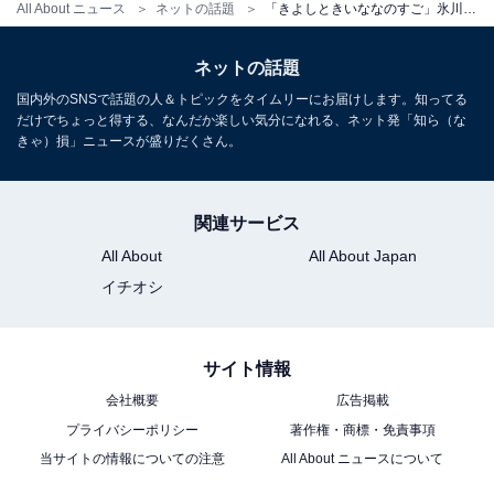
All About ニュース
ネットの話題
「きよしときいななのすご」氷川きよし、最新アルバムのジャケットが話題に！ 「これができるの彼だけ」
ネットの話題
国内外のSNSで話題の人＆トピックをタイムリーにお届けします。知ってる
だけでちょっと得する、なんだか楽しい気分になれる、ネット発「知ら（な
きゃ）損」ニュースが盛りだくさん。
関連サービス
All About
All About Japan
イチオシ
サイト情報
会社概要
広告掲載
プライバシーポリシー
著作権・商標・免責事項
当サイトの情報についての注意
All About ニュースについて