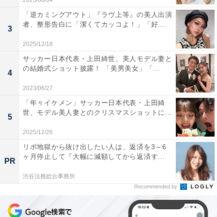
2023/08/04
「逆カミングアウト」『ラヴ上等』の美人出演
者、整形告白に「潔くてカッコよ！」「好...
3
2025/12/18
サッカー日本代表・上田綺世、美人モデル妻と
の結婚式ショット披露！ 「美男美女」「...
4
2023/06/27
「年々イケメン」サッカー日本代表・上田綺
世、モデル美人妻とのクリスマスショットに...
5
2025/12/26
リボ地獄から抜け出したい人は、返済を3～6
ヶ月停止して『大幅に減額してから返済す...
PR
渋谷法務総合事務所
Recommended by