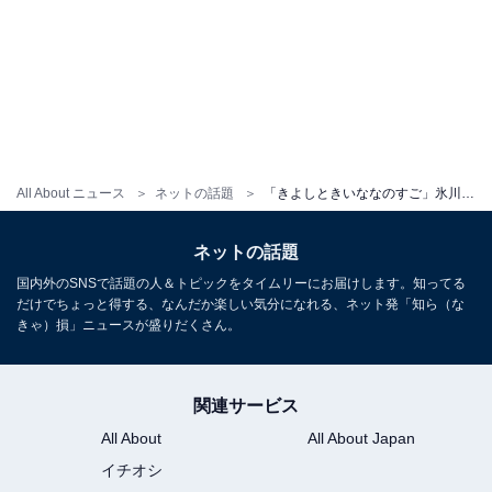
All About ニュース
ネットの話題
「きよしときいななのすご」氷川きよし、最新アルバムのジャケットが話題に！ 「これができるの彼だけ」
ネットの話題
国内外のSNSで話題の人＆トピックをタイムリーにお届けします。知ってる
だけでちょっと得する、なんだか楽しい気分になれる、ネット発「知ら（な
きゃ）損」ニュースが盛りだくさん。
関連サービス
All About
All About Japan
イチオシ