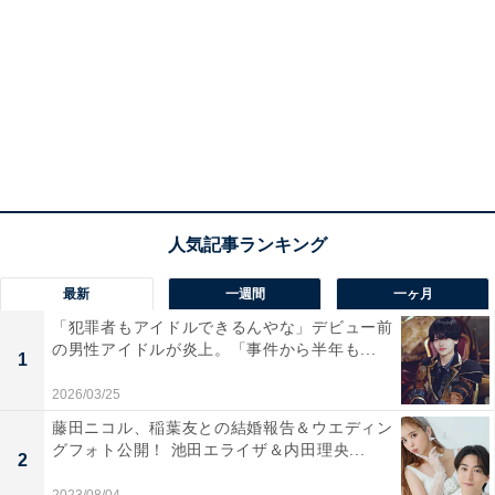
最新
一週間
一ヶ月
「犯罪者もアイドルできるんやな」デビュー前
の男性アイドルが炎上。「事件から半年も...
1
2026/03/25
藤田ニコル、稲葉友との結婚報告＆ウエディン
グフォト公開！ 池田エライザ＆内田理央...
2