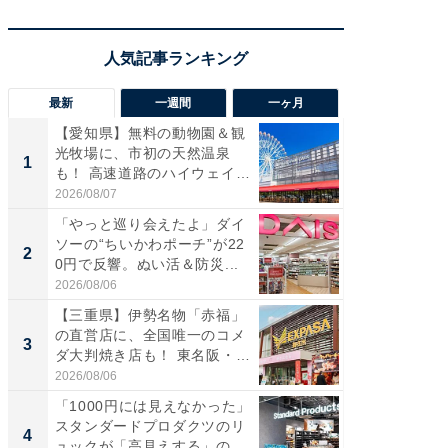
最新
一週間
一ヶ月
【愛知県】無料の動物園＆観
【兵庫
光牧場に、市初の天然温泉
ーメン
1
1
も！ 高速道路のハイウェイオ
再現した
ア...
道...
2026/08/07
2026/08/0
「やっと巡り会えたよ」ダイ
【三重
ソーの“ちいかわポーチ”が22
の直営
2
2
0円で反響。ぬい活＆防災...
ダ大判焼
伊...
2026/08/06
2026/08/0
【三重県】伊勢名物「赤福」
【千葉県
の直営店に、全国唯一のコメ
級マー
3
3
ダ大判焼き店も！ 東名阪・
ノベし
伊...
ー...
2026/08/06
2026/08/0
「1000円には見えなかった」
ステラ
スタンダードプロダクツのリ
詰め放題
4
4
ュックが「高見えする」の...
00円で「