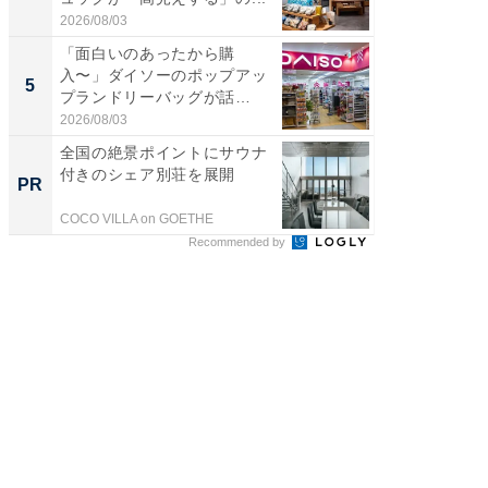
2026/08/03
2026/08/0
「面白いのあったから購
立山連
入〜」ダイソーのポップアッ
風呂に、
5
5
プランドリーバッグが話
層水風
題。“さま...
帰...
2026/08/03
2026/08/0
全国の絶景ポイントにサウナ
シェア別荘
付きのシェア別荘を展開
wners
PR
PR
COCO VILLA on GOETHE
COCO VIL
Recommended by