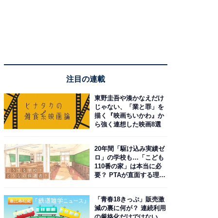
注目の連載
東野圭吾や湊かなえだけ
じゃない、「業と罪」を
描く『映画ちいかわ』か
ら強く連想した映画8選
20年間「駆け込み実績ゼ
ロ」の学校も…「こども
110番の家」は本当に必
要？ PTAが直面する理想
と現実
「青春18きっぷ」販売激
減の裏に何が？ 連続利用
の厳格化だけではない