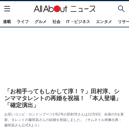
連載
ライフ
グルメ
社会
IT・ビジネス
エンタメ
リサ
「お相手ってもしかして淳！？」田村淳、シ
ンママタレントの再婚を祝福！ 「本人登場」
「確定演出」
お笑いコンビ・ロンドンブーツ1号2号の田村淳さんは12月9日、自身のXを更
新。タレントの藤咲凪さんの結婚を祝福しました。（サムネイル画像出典：
藤咲凪さん公式Xより）