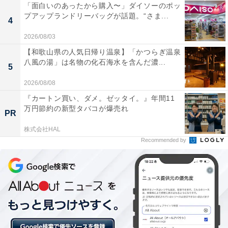
「面白いのあったから購入〜」ダイソーのポッ
プアップランドリーバッグが話題。“さま...
4
2026/08/03
【和歌山県の人気日帰り温泉】「かつらぎ温泉
八風の湯」は名物の化石海水を含んだ濃...
5
2026/08/08
『カートン買い、ダメ。ゼッタイ。』年間11
万円節約の新型タバコが爆売れ
PR
株式会社HAL
Recommended by