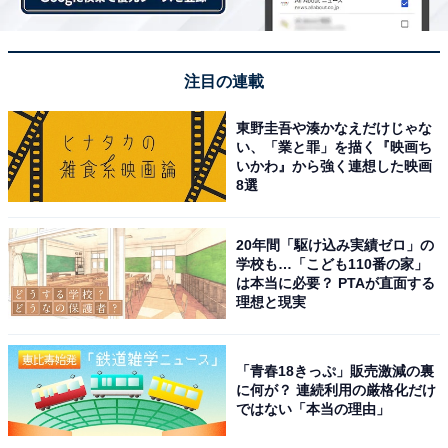
注目の連載
東野圭吾や湊かなえだけじゃな
い、「業と罪」を描く『映画ち
いかわ』から強く連想した映画
8選
20年間「駆け込み実績ゼロ」の
学校も…「こども110番の家」
は本当に必要？ PTAが直面する
理想と現実
「青春18きっぷ」販売激減の裏
に何が？ 連続利用の厳格化だけ
ではない「本当の理由」