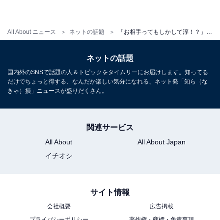
All About ニュース
ネットの話題
「お相手ってもしかして淳！？」田村淳、シンママタレントの再婚を祝福！ 「本人登場」「確定演出」
ネットの話題
国内外のSNSで話題の人＆トピックをタイムリーにお届けします。知ってる
だけでちょっと得する、なんだか楽しい気分になれる、ネット発「知ら（な
きゃ）損」ニュースが盛りだくさん。
関連サービス
All About
All About Japan
イチオシ
サイト情報
会社概要
広告掲載
プライバシーポリシー
著作権・商標・免責事項