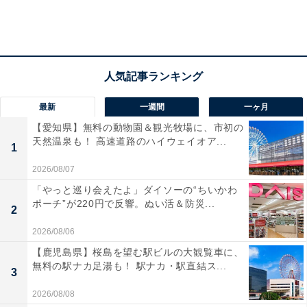
最新
一週間
一ヶ月
【愛知県】無料の動物園＆観光牧場に、市初の
天然温泉も！ 高速道路のハイウェイオア...
1
2026/08/07
「やっと巡り会えたよ」ダイソーの“ちいかわ
ポーチ”が220円で反響。ぬい活＆防災...
2
2026/08/06
【鹿児島県】桜島を望む駅ビルの大観覧車に、
無料の駅ナカ足湯も！ 駅ナカ・駅直結ス...
3
2026/08/08