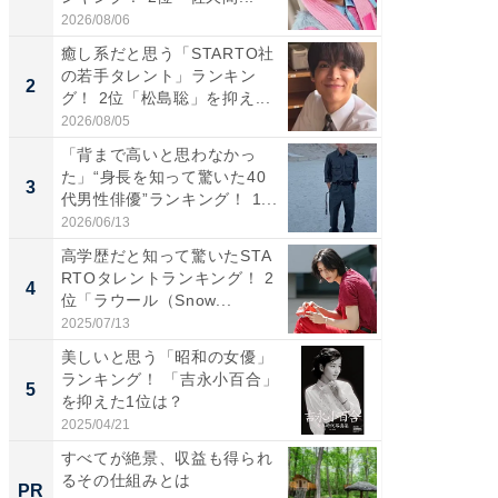
2026/08/06
2026/08/0
癒し系だと思う「STARTO社
癒し系だ
の若手タレント」ランキン
の若手
2
2
グ！ 2位「松島聡」を抑え...
グ！ 2
2026/08/05
2026/08/0
「背まで高いと思わなかっ
ギャップ
た」“身長を知って驚いた40
RTO社
3
3
代男性俳優”ランキング！ 1...
キング！
2026/06/13
2026/08/0
高学歴だと知って驚いたSTA
「世界で
RTOタレントランキング！ 2
ARTO
4
4
位「ラウール（Snow...
グ！ 2
2025/07/13
2026/08/0
美しいと思う「昭和の女優」
身長を知
ランキング！ 「吉永小百合」
性俳優」
5
5
を抑えた1位は？
「鈴木
倒...
2025/04/21
2026/08/0
すべてが絶景、収益も得られ
シェア別荘
るその仕組みとは
wners
PR
PR