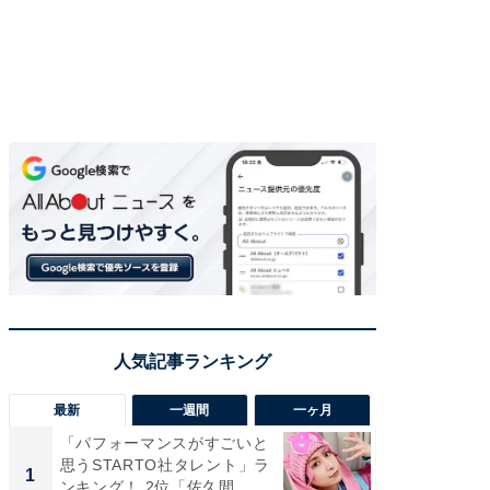
最新
一週間
一ヶ月
「パフォーマンスがすごいと
「癒し系
思うSTARTO社タレント」ラ
タレント
1
1
ンキング！ 2位「佐久間...
「井ノ原