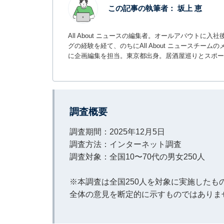
この記事の執筆者：
坂上 恵
All About ニュースの編集者。オールアバウトに
グの経験を経て、のちにAll About ニュースチ
に企画編集を担当。東京都出身。居酒屋巡りとスポー
調査概要
調査期間：2025年12月5日
調査方法：インターネット調査
調査対象：全国10〜70代の男女250人
※本調査は全国250人を対象に実施した
全体の意見を断定的に示すものではありま