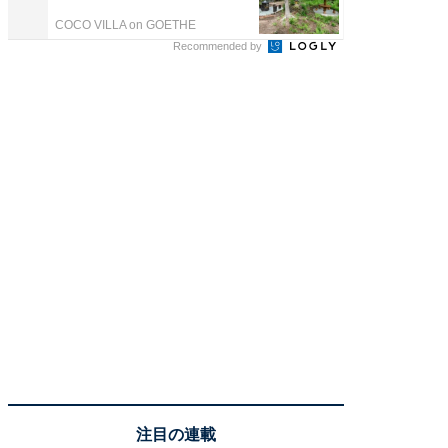
COCO VILLA on GOETHE
COCO VIL
Recommended by
注目の連載