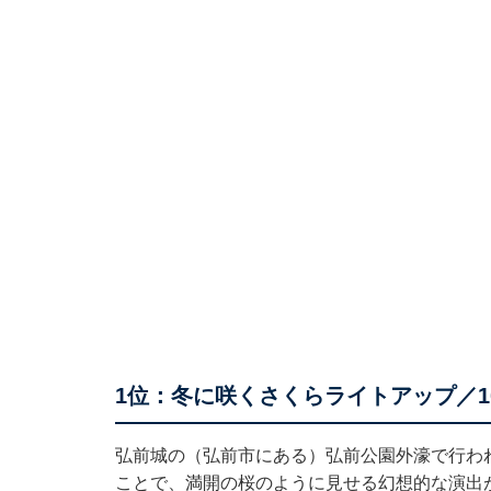
1位：冬に咲くさくらライトアップ／1
弘前城の（弘前市にある）弘前公園外濠で行わ
ことで、満開の桜のように見せる幻想的な演出