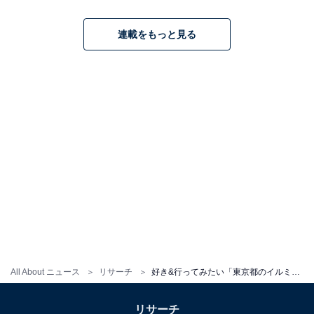
連載をもっと見る
All About ニュース
リサーチ
好き&行ってみたい「東京都のイルミネーション」ランキング！ 2位「明治安田ヴィレッジ丸の内 2025 Christmas Tree」、1位は？
リサーチ