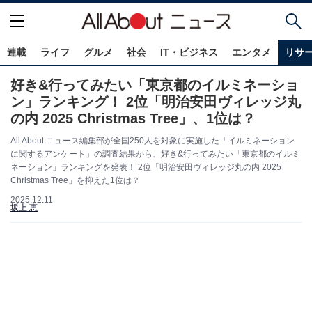
連載
ライフ
グルメ
社会
IT・ビジネス
エンタメ
リサ
好き&行ってみたい「東京都のイルミネーショ
ン」ランキング！ 2位「明治安田ヴィレッジ丸
の内 2025 Christmas Tree」、1位は？
All About ニュース編集部が全国250人を対象に実施した「イルミネーション
に関するアンケート」の調査結果から、好き&行ってみたい「東京都のイルミ
ネーション」ランキングを発表！ 2位「明治安田ヴィレッジ丸の内 2025
Christmas Tree」を抑えた1位は？
2025.12.11
坂上 恵