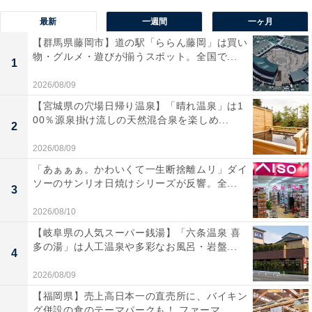
最新
一週間
一ヶ月
【群馬県藤岡市】道の駅「ららん藤岡」は買い
物・グルメ・遊びが揃うスポット。全国で...
1
2026/08/09
【宮城県の穴場日帰り温泉】「晴れ温泉」は1
00％源泉掛け流しの天然混合泉を楽しめ...
2
2026/08/09
「あぁぁぁ。かわいくて一生断捨離ムリ」ダイ
ソーのサンリオ日焼けシリーズが反響。全...
3
2026/08/10
【岐阜県の人気スーパー銭湯】「六条温泉 喜
多の湯」は人工温泉や多彩なお風呂・岩盤...
4
2026/08/09
【福岡県】売上高日本一の直売所に、バイキン
グ併設の食のテーマパークも！ ファーマ...