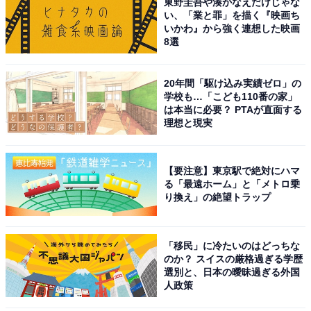
東野圭吾や湊かなえだけじゃな
い、「業と罪」を描く『映画ち
いかわ』から強く連想した映画
8選
20年間「駆け込み実績ゼロ」の
学校も…「こども110番の家」
は本当に必要？ PTAが直面する
理想と現実
【要注意】東京駅で絶対にハマ
る「最遠ホーム」と「メトロ乗
り換え」の絶望トラップ
「移民」に冷たいのはどっちな
のか？ スイスの厳格過ぎる学歴
選別と、日本の曖昧過ぎる外国
人政策