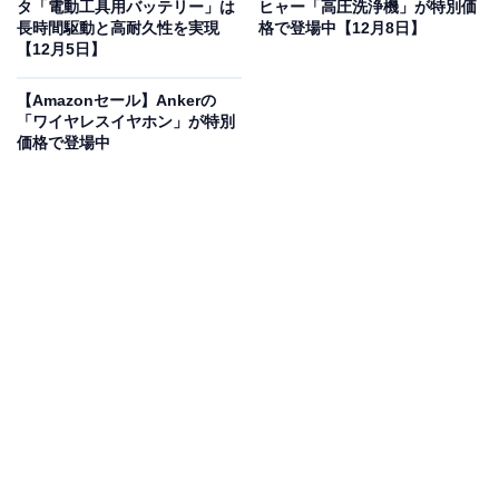
タ「電動工具用バッテリー」は
ヒャー「高圧洗浄機」が特別価
長時間駆動と高耐久性を実現
格で登場中【12月8日】
【Amazon.co.jp限定】ハイセンス【3年保証】75V型
【12月5日】
75E7N 4K 量子ドット 倍速パネル 144Hz VRR ゲームモー
ド ネット動画 スマート ダブル録画 チューナー内蔵 Alexa
【Amazonセール】Ankerの
AirPlay2 液晶 テレビ
「ワイヤレスイヤホン」が特別
Amazonで見る
価格で登場中
ハイセンスの液晶テレビ「75E7N」は現在19％オフの特
別価格・税込12万9800円で販売中。タイムセールの終了
時期は明らかにされておらず、
在庫がなくなり次第終了
する可能性もあります
。
この商品のおすすめポイントは？
量子ドット技術による色彩表現
の豊かさと、
144Hzリフ
レッシュレート
のなめらかさが特長で、映画もスポーツ
もリアルに再現！