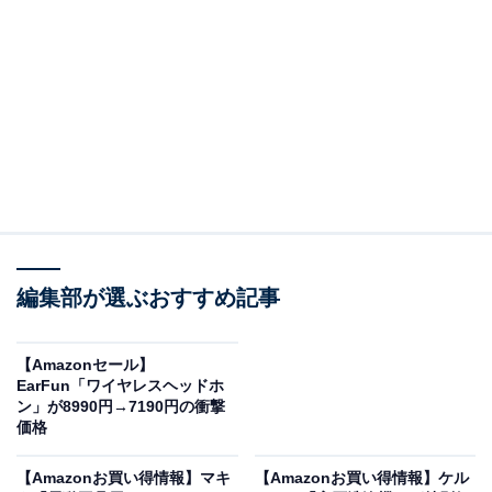
※以下のセール情報は2025年12月9日21時現在のもので
す。値段の変更、売り切れの場合もあります。
※本記事で紹介している商品の購入やサービスの利用により、売上の一部が
オールアバウトに還元されることがあります。
ハイセンスの「液晶テレビ」が“今だけ”の限定価
編集部が選ぶおすすめ記事
格に！ 19％オフで登場
【Amazonセール】
EarFun「ワイヤレスヘッドホ
ン」が8990円→7190円の衝撃
価格
【Amazonお買い得情報】マキ
【Amazonお買い得情報】ケル