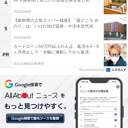
00％源泉掛け流しの天然混合泉を楽しめ...
4
2026/08/09
【岐阜県の人気スーパー銭湯】「湯どころ み
のり」は「いけだゆげ温泉」や冷冷交代浴...
5
2026/08/09
カードローン50万円以上の人は、返済を3～6
ヶ月停止して『大幅に減額してから返済...
PR
【今日チェックしたい】ハイセンスの人気商品5選
渋谷法務総合事務所
Recommended by
ハイセンス「50E60N」