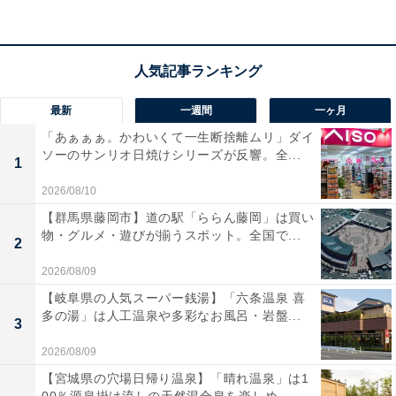
ゲームモードProでは
VRRやHDMI2.1に対応
し、PS5な
どの最新ゲーム機でも遅延の少ない快適プレイが可能で
す。録画機能や動画配信アプリ、スマホ連携まで、日常
使いの便利機能も充実！
最新
一週間
一ヶ月
「あぁぁぁ。かわいくて一生断捨離ムリ」ダイ
ユーザーからは「大画面で迫力満点」「価格以上の映像
ソーのサンリオ日焼けシリーズが反響。全...
1
クオリティ」という声があがっています。一方で、「設
2026/08/10
置スペースは事前確認必須」という声も。大画面で高画
【群馬県藤岡市】道の駅「ららん藤岡」は買い
質＆高機能を楽しみたい人には、おすすめの商品といえ
物・グルメ・遊びが揃うスポット。全国で...
2
そうです。
2026/08/09
【岐阜県の人気スーパー銭湯】「六条温泉 喜
多の湯」は人工温泉や多彩なお風呂・岩盤...
3
2026/08/09
【宮城県の穴場日帰り温泉】「晴れ温泉」は1