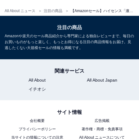
All About ニュース
注目の商品
【Amazonセール】ハイセンス「液晶テレビ」が特別価格で登場中
注目の商品
Amazonや楽天のセール商品紹介から専門家による独自レビューまで、毎日の
【Amazon.co.jp限定】ハイセンス【3年保証】43V型
お買いものがもっと楽しく、もっとお得になる注目の商品情報をお届け。見
43E60N 4K スマート Wチューナー内蔵 ネット動画 液晶
逃したくない大規模セールの情報も満載です。
テレビ HDMI2.1 低遅延ゲームモード Alexa AirPlay2
Amazonで見る
関連サービス
All About
All About Japan
ハイセンス「55E60N」
イチオシ
サイト情報
会社概要
広告掲載
プライバシーポリシー
著作権・商標・免責事項
当サイトの情報についての注意
All About ニュースについて
【Amazon.co.jp限定】ハイセンス【3年保証】55V型