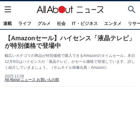
連載
ライフ
グルメ
社会
IT・ビジネス
エンタメ
リサ
【Amazonセール】ハイセンス「液晶テレビ」
が特別価格で登場中
幅広いカテゴリの商品が特別価格で購入できるAmazonのタイムセール。本日
12月9日はハイセンスの「液晶テレビ」がセール価格で登場しています。詳し
く紹介していきましょう。（サムネイル画像出典：Amazon）
2025.12.09
All About ニュース お買いもの部