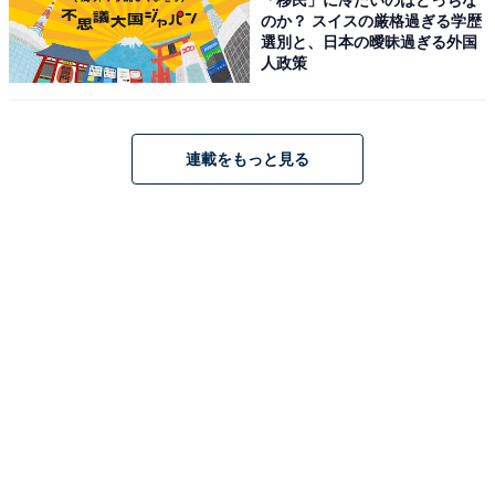
のか？ スイスの厳格過ぎる学歴
ハイセンス「55U8N」
選別と、日本の曖昧過ぎる外国
人政策
連載をもっと見る
ハイセンス 55V型 55U8N 4K Mini LED 量子ドット ダブ
ル録画 チューナー内蔵 ゲームモード Pro ネット動画対応
スマート Alexa対応 AirPlay2 液晶 テレビ 3年保証 2024
年モデル
Amazonで見る
ハイセンス「43E60N」