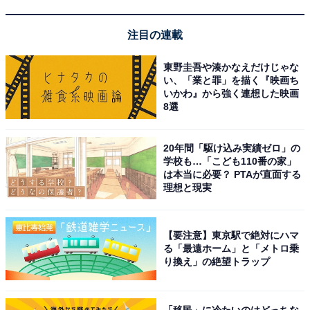
【Amazon.co.jp限定】ハイセンス【3年保証】50V型
50E60N 4K スマート Wチューナー内蔵 ネット動画 液晶
テレビ HDMI2.1 低遅延ゲームモード Alexa AirPlay2
注目の連載
Amazonで見る
東野圭吾や湊かなえだけじゃな
い、「業と罪」を描く『映画ち
いかわ』から強く連想した映画
ハイセンス「40E4N」
8選
20年間「駆け込み実績ゼロ」の
学校も…「こども110番の家」
は本当に必要？ PTAが直面する
理想と現実
ハイセンス 40V型【3年保証】40E4N フルハイビジョン
【要注意】東京駅で絶対にハマ
液晶 テレビ ネット動画 ダブルチューナー 外付けHDD 裏
る「最遠ホーム」と「メトロ乗
番組録画 Alexa ゲームモード AirPlay2 Bluetooth
り換え」の絶望トラップ
Amazonで見る
「移民」に冷たいのはどっちな