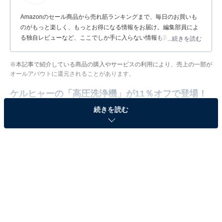
Amazonのセール商品から売れ筋ランキングまで、毎日のお買いも
のがもっと楽しく、もっとお得になる情報をお届け。編集部員によ
る独自レビューなど、ここでしか手に入らない情報も満載です。
...続きを読む
※本記事で紹介している商品の購入やサービスの利用により、売上の一部が
オールアバウトに還元されることがあります。
ケルヒャーの「高圧洗浄機」が11％オフで登場！
続きを読む
ケルヒャー(Karcher) 高圧洗浄機 K3サイレントプラス パ
ワフル 静音機能 高性能 簡単接続 付属品充実 ハイパワー