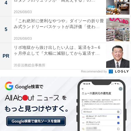
ロダクツのリュックが「高見えする」の...
4
・音楽配信サービスの「Amazon Music Prime」
2026/08/03
・写真やビデオを保存できるオンラインストレージサー
「これ絶対に便利なやつや」ダイソーの折り畳
ビスの「Amazon Photos」
み式ランドリーバスケットが高評価「使わ...
5
・Kindle本を追加料金なしで読み放題の「Prime
2026/08/03
Reading」
リボ地獄から抜け出したい人は、返済を3～6
・会員限定先行タイムセール
ヶ月停止して『大幅に減額してから返済す...
PR
・一部の対象商品が通常価格よりも割引されるAmazon
Prime限定価格
渋谷法務総合事務所
Recommended by
・生鮮食品から日用品まで配送してくれる「Amazonネ
ットスーパー」
また、同居の家族2人まで特典を共有できる「家族会
員」制度もあります。Amazonプライムに登録して、お
得にお買い物を楽しみましょう。