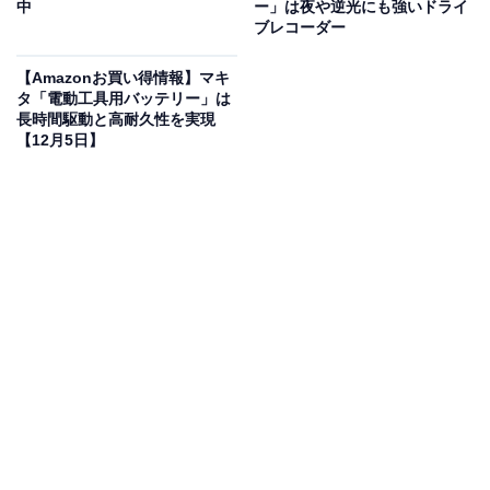
中
ー」は夜や逆光にも強いドライ
でもラクに移動可能。付属のバリオスプレーランスやサ
ブレコーダー
イクロンジェットノズルで、洗車・外壁・玄関まわりな
【Amazonお買い得情報】マキ
ど幅広く対応します。接続・片付けもスムーズで、
初心
タ「電動工具用バッテリー」は
者でも扱いやすい
のが魅力です。
長時間駆動と高耐久性を実現
【12月5日】
ユーザーからは「音が静かで驚いた」「洗車が楽しくな
った」という声があがっています。高圧洗浄機をはじめ
て使う人は、購入を検討してみてもよいかもしれませ
ん。