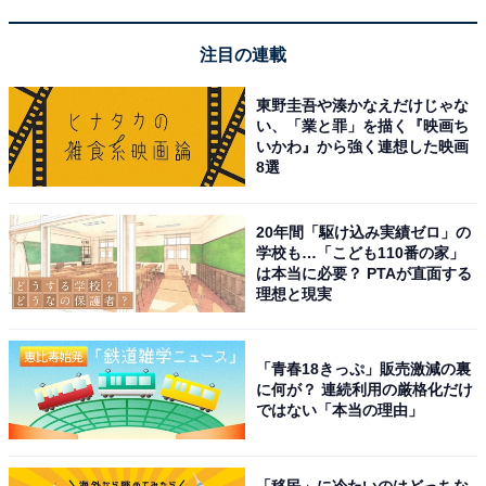
Amazonプライム 30日間の無料体験を始める
注目の連載
東野圭吾や湊かなえだけじゃな
い、「業と罪」を描く『映画ち
いかわ』から強く連想した映画
※掲載されている情報は記事公開時のものです。あらか
8選
じめご了承ください。
また、記事中の商品を購入すると、売上の一部がオール
20年間「駆け込み実績ゼロ」の
アバウトに還元されることがあります
学校も…「こども110番の家」
は本当に必要？ PTAが直面する
理想と現実
こちらもおすすめ
【Amazonお買い得情報】ハイコーキ「ワーク
「青春18きっぷ」販売激減の裏
ライト」が特別価格で登場中【12月8日】
に何が？ 連続利用の厳格化だけ
ではない「本当の理由」
「移民」に冷たいのはどっちな