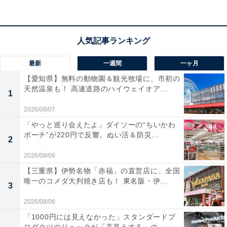
最新
一週間
一ヶ月
【愛知県】無料の動物園＆観光牧場に、市初の
「プライム会員」なら便利でお得な特典が全部使
天然温泉も！ 高速道路のハイウェイオア...
1
い放題！
2026/08/07
「やっと巡り会えたよ」ダイソーの“ちいかわ
Amazonプライムは、月額600円（税込）または年間
ポーチ”が220円で反響。ぬい活＆防災...
2
5900円（税込）で、多彩な特典を提供する会員制プログ
ラムです。
2026/08/06
【三重県】伊勢名物「赤福」の直営店に、全国
唯一のコメダ大判焼き店も！ 東名阪・伊...
Amazonプライム会員になると、以下のようなさまざま
3
なサービスを利用できるようになります。
2026/08/06
・無料配送
「1000円には見えなかった」スタンダードプ
・動画配信サービスの「Prime Video」