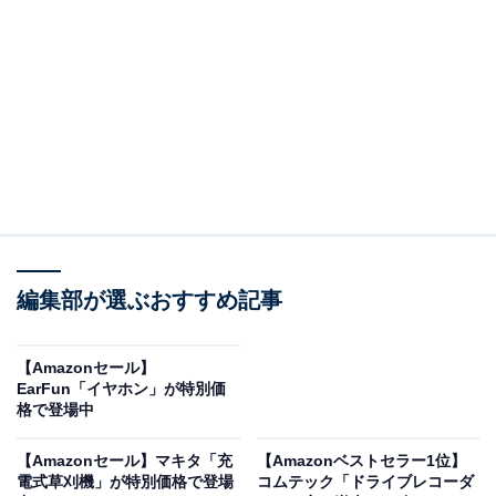
なノズル タイヤ 伸縮ハンドル 洗車 花粉除去効果 黄砂 泥
60Hz 1.603-201.0
Amazonで見る
ケルヒャーの高圧洗浄機「K3サイレントプラス」は現在
11％オフの特別価格・税込2万9965円で購入することが
可能です。
この商品のおすすめポイントは？
編集部が選ぶおすすめ記事
静音性とパワーを兼ね備えた人気の高圧洗浄機。
従来モ
デルより運転音を約半減
し、早朝や住宅地でも気兼ねな
く使える静かさを実現しています。それでいて泥汚れや
【Amazonセール】
EarFun「イヤホン」が特別価
黄砂、花粉などの頑固な汚れを高圧水流でしっかり落と
格で登場中
してくれる1台です。
【Amazonセール】マキタ「充
【Amazonベストセラー1位】
電式草刈機」が特別価格で登場
コムテック「ドライブレコーダ
伸縮式ハンドル＆タイヤ付き
の設計で、女性や年配の人