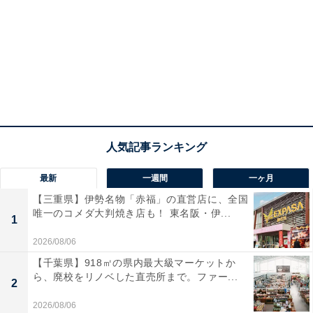
最新
一週間
一ヶ月
【三重県】伊勢名物「赤福」の直営店に、全国
唯一のコメダ大判焼き店も！ 東名阪・伊...
1
2026/08/06
【千葉県】918㎡の県内最大級マーケットか
ら、廃校をリノベした直売所まで。ファー...
2
2026/08/06