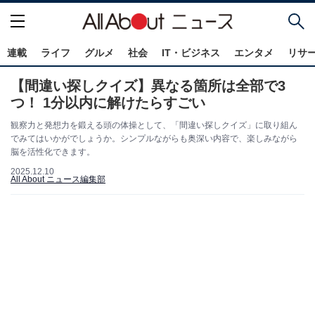
連載
ライフ
グルメ
社会
IT・ビジネス
エンタメ
リサ
【間違い探しクイズ】異なる箇所は全部で3
つ！ 1分以内に解けたらすごい
観察力と発想力を鍛える頭の体操として、「間違い探しクイズ」に取り組ん
でみてはいかがでしょうか。シンプルながらも奥深い内容で、楽しみながら
脳を活性化できます。
2025.12.10
All About ニュース編集部