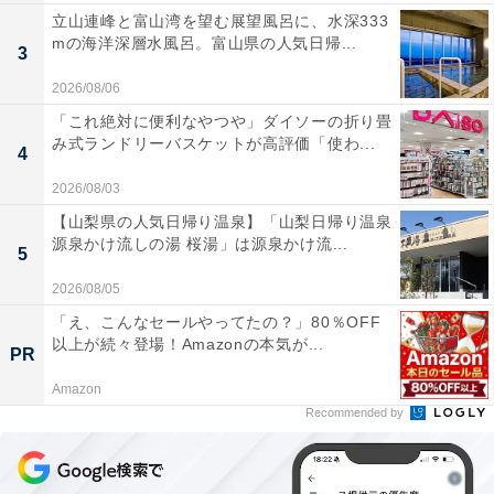
立山連峰と富山湾を望む展望風呂に、水深333
mの海洋深層水風呂。富山県の人気日帰...
3
2026/08/06
「これ絶対に便利なやつや」ダイソーの折り畳
み式ランドリーバスケットが高評価「使わ...
4
2026/08/03
【山梨県の人気日帰り温泉】「山梨日帰り温泉
源泉かけ流しの湯 桜湯」は源泉かけ流...
5
2026/08/05
「え、こんなセールやってたの？」80％OFF
以上が続々登場！Amazonの本気が...
PR
Amazon
Recommended by