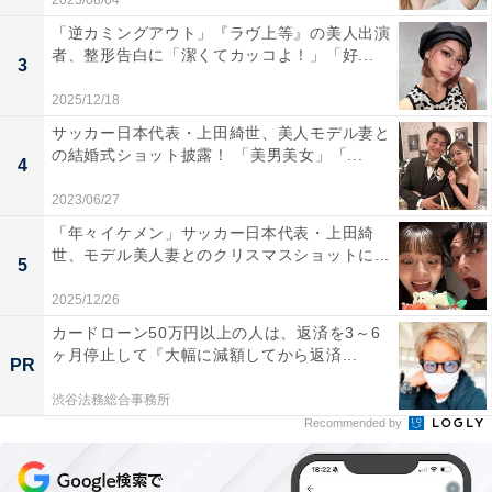
2023/08/04
「逆カミングアウト」『ラヴ上等』の美人出演
者、整形告白に「潔くてカッコよ！」「好...
3
2025/12/18
サッカー日本代表・上田綺世、美人モデル妻と
の結婚式ショット披露！ 「美男美女」「...
4
2023/06/27
「年々イケメン」サッカー日本代表・上田綺
世、モデル美人妻とのクリスマスショットに...
5
2025/12/26
カードローン50万円以上の人は、返済を3～6
ヶ月停止して『大幅に減額してから返済...
PR
渋谷法務総合事務所
Recommended by