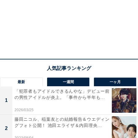
最新
一週間
一ヶ月
「犯罪者もアイドルできるんやな」デビュー前
の男性アイドルが炎上。「事件から半年も...
1
2026/03/25
藤田ニコル、稲葉友との結婚報告＆ウエディン
グフォト公開！ 池田エライザ＆内田理央...
2