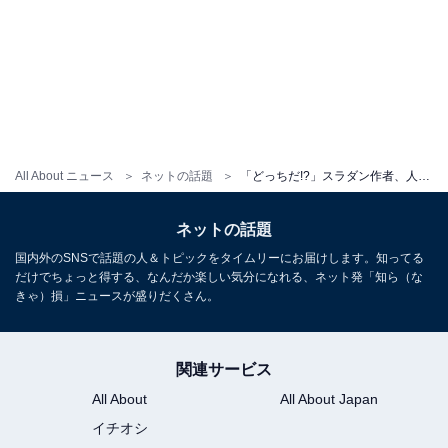
All About ニュース
ネットの話題
「どっちだ!?」スラダン作者、人気キャラを描く“練習”風景を公開「安西先生が伝説の殺し屋だった世界線」
ネットの話題
国内外のSNSで話題の人＆トピックをタイムリーにお届けします。知ってる
だけでちょっと得する、なんだか楽しい気分になれる、ネット発「知ら（な
きゃ）損」ニュースが盛りだくさん。
関連サービス
All About
All About Japan
イチオシ