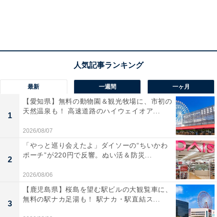
最新
一週間
一ヶ月
【愛知県】無料の動物園＆観光牧場に、市初の
天然温泉も！ 高速道路のハイウェイオア...
1
2026/08/07
「やっと巡り会えたよ」ダイソーの“ちいかわ
ポーチ”が220円で反響。ぬい活＆防災...
2
2026/08/06
【鹿児島県】桜島を望む駅ビルの大観覧車に、
無料の駅ナカ足湯も！ 駅ナカ・駅直結ス...
3