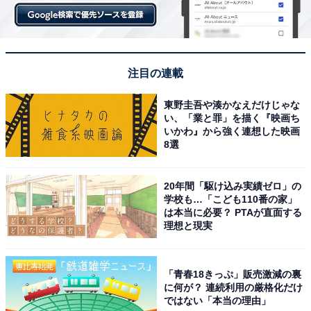
注目の連載
東野圭吾や湊かなえだけじゃな
い、「業と罪」を描く『映画ち
いかわ』から強く連想した映画
8選
20年間「駆け込み実績ゼロ」の
学校も…「こども110番の家」
は本当に必要？ PTAが直面する
理想と現実
「青春18きっぷ」販売激減の裏
に何が？ 連続利用の厳格化だけ
ではない「本当の理由」