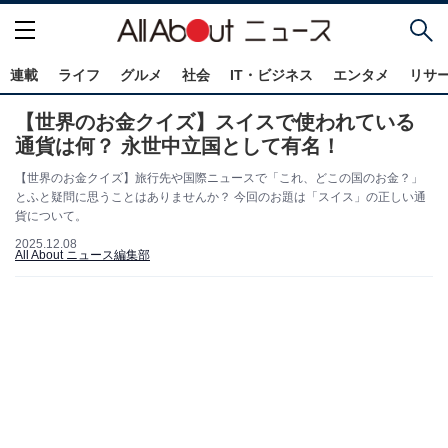
連載
ライフ
グルメ
社会
IT・ビジネス
エンタメ
リサ
【世界のお金クイズ】スイスで使われている
通貨は何？ 永世中立国として有名！
【世界のお金クイズ】旅行先や国際ニュースで「これ、どこの国のお金？」
とふと疑問に思うことはありませんか？ 今回のお題は「スイス」の正しい通
貨について。
2025.12.08
All About ニュース編集部