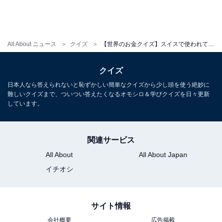
All About ニュース
クイズ
【世界のお金クイズ】スイスで使われている通貨は何？ 永世中立国として有名！
クイズ
日本人なら答えられないと恥ずかしい簡単なクイズから少し頭を使う絶妙に
難しいクイズまで、ついつい答えたくなるオモシロ＆学びクイズを日々更新
しています。
関連サービス
All About
All About Japan
イチオシ
サイト情報
会社概要
広告掲載