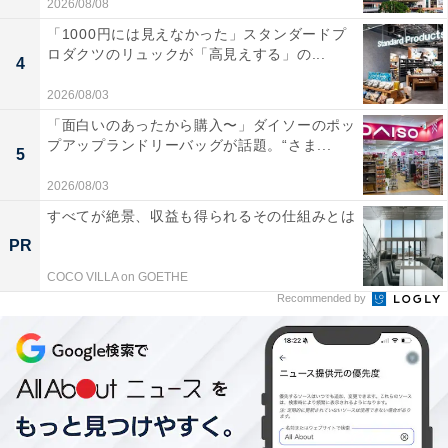
2026/08/08
「1000円には見えなかった」スタンダードプ
ロダクツのリュックが「高見えする」の...
4
2026/08/03
「面白いのあったから購入〜」ダイソーのポッ
プアップランドリーバッグが話題。“さま...
5
2026/08/03
すべてが絶景、収益も得られるその仕組みとは
PR
COCO VILLA on GOETHE
Recommended by