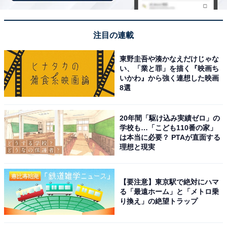
強くも優雅な絶景です。堀に映る『逆さ松本城』も人気
の被写体です」（60代男性／香川県）、「松本城は城下
町含め、景観が美しい」（40代女性／神奈川県）、「関
注目の連載
東ならば松本城がカッコいいですし美しいと思います。
お掘りからすっと伸びる立ち姿はまさ絶景だと思いま
東野圭吾や湊かなえだけじゃな
い、「業と罪」を描く『映画ち
す」（40代男性／東京都）といった声が集まりました。
いかわ』から強く連想した映画
8選
※回答者からのコメントは原文ママです
20年間「駆け込み実績ゼロ」の
学校も…「こども110番の家」
は本当に必要？ PTAが直面する
次ページ
7位までのランキング結果を見る
理想と現実
【要注意】東京駅で絶対にハマ
る「最遠ホーム」と「メトロ乗
り換え」の絶望トラップ