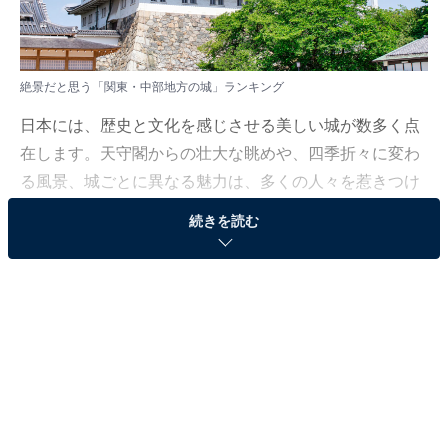
絶景だと思う「関東・中部地方の城」ランキング
日本には、歴史と文化を感じさせる美しい城が数多く点
在します。天守閣からの壮大な眺めや、四季折々に変わ
る風景、城ごとに異なる魅力は、多くの人々を惹きつけ
てやみません。では、その中でも「一度は訪れてみた
続きを読む
い」と思わせる絶景の城とは、一体どこなのでしょう
か？
All About ニュース編集部では、2025年12月4〜5日の期
間、全国10〜70代の男女250人を対象に、日本の城に関
するアンケートを実施しました。その中から、絶景だと
思う「関東・中部地方の城」ランキングの結果をご紹介
します。