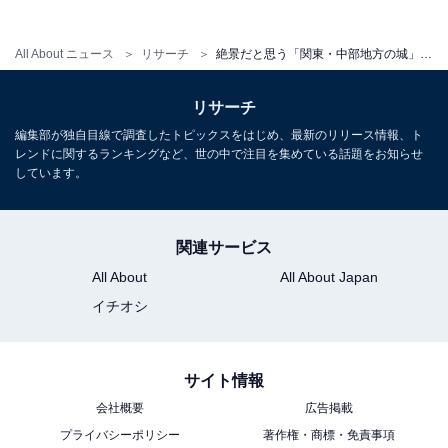
1
2
All About ニュース
リサーチ
絶景だと思う「関東・中部地方の城」ランキング！ 2位「名古屋城（愛知県）」を抑えた1位は？ 【2025年調査】
リサーチ
編集部が独自目線で調査したトピックスをはじめ、最新のリリース情報、ト
レンドに関するランキングなど、世の中で注目を集めている話題をお知らせ
しています。
関連サービス
All About
All About Japan
イチオシ
サイト情報
会社概要
広告掲載
プライバシーポリシー
著作権・商標・免責事項