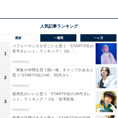
栃木県 ）、「割と観光地として盛んでおもてなし部隊が
いるため静かにはして貰えないが、城観光初心者にもお
すすめ。本丸が大きく姫路城の2倍な為とにかく遠くか
らでも目立つ。その目立つ城、緑の瓦屋根、大きなシャ
チホコが揃うとすぐに名古屋城とわかる素敵な写真が撮
最新
一週間
一ヶ月
れます。おもてなし部隊の方に撮って貰ったり一緒に写
パフォーマンスがすごいと思う「STARTO社の
って貰うと尚思い出に残ります」（20代女性／大阪府）
若手タレント」ランキング！ 2位「...
1
といった声が集まりました。
2026/08/10
「家族や仲間を思う熱い魂」ギャップがあると
思う“STARTO社の40、50代タレ...
2
2026/08/10
面倒見がいいと思う「STARTO社の30代タレ
ント」ランキング！ 2位「深澤辰哉...
3
2026/08/10
世界で活躍できると思う「STARTO社の30代