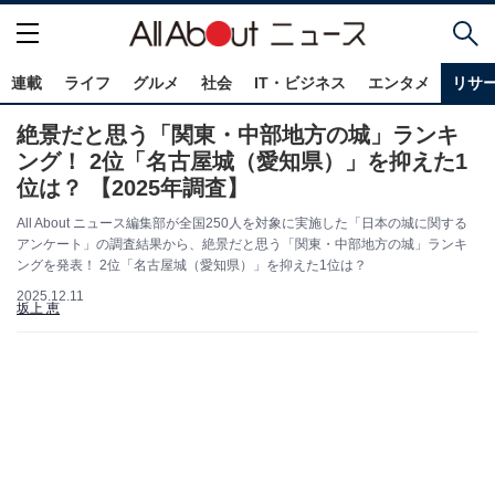
連載
ライフ
グルメ
社会
IT・ビジネス
エンタメ
リサ
絶景だと思う「関東・中部地方の城」ランキ
ング！ 2位「名古屋城（愛知県）」を抑えた1
位は？ 【2025年調査】
All About ニュース編集部が全国250人を対象に実施した「日本の城に関する
アンケート」の調査結果から、絶景だと思う「関東・中部地方の城」ランキ
ングを発表！ 2位「名古屋城（愛知県）」を抑えた1位は？
2025.12.11
坂上 恵