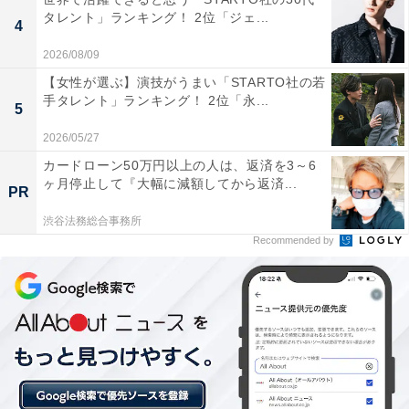
タレント」ランキング！ 2位「ジェ...
4
2026/08/09
【女性が選ぶ】演技がうまい「STARTO社の若
手タレント」ランキング！ 2位「永...
5
1位：松本城（長野県）／59票
2026/05/27
カードローン50万円以上の人は、返済を3～6
長野県松本市に建つ松本城は、黒を基調とした外観から
ヶ月停止して『大幅に減額してから返済...
PR
「烏城」とも呼ばれる現存天守12城の一つです。五層六
渋谷法務総合事務所
階の天守の威厳ある姿が、北アルプスの山々を背景に、
Recommended by
城の堀の水面に映る景観は特に素晴らしい絶景として知
られています。冬には雪化粧をまとい、厳かで美しい姿
を見せてくれます。
回答者からは「国宝。 黒と白のコントラストが美しい天
守が、雪化粧をした北アルプスを借景にした景色は、力