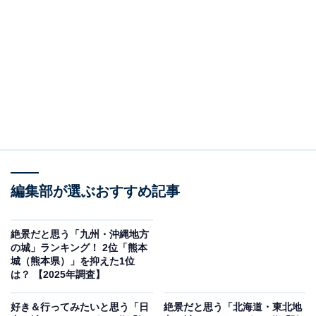
＞7位までの全ランキング結果を見る
この記事の執筆者：
坂上 恵
All About ニュースの編集者。オールアバウトに入社後、SNSトレン
ドにフォーカスした記事執筆やSEOライティングの経験を経て、の
ちにAll About ニュースチームのメンバーに加入。現在は旅行・カル
...続きを読む
チャー・エンタメなどを中心に企画編集を担当。東京都出身。居酒
屋巡りとスポーツ観戦が生きがい。
編集部が選ぶおすすめ記事
調査概要
調査期間：2025年12月4〜5日
絶景だと思う「九州・沖縄地方
の城」ランキング！ 2位「熊本
調査方法：インターネット調査
城（熊本県）」を抑えた1位
調査対象：全国10〜70代の男女250人
は？ 【2025年調査】
好き＆行ってみたいと思う「日
絶景だと思う「北海道・東北地
※本調査は全国250人を対象に実施したもので、結