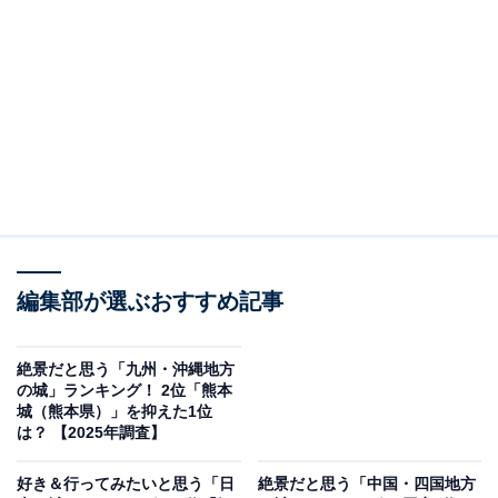
＞5位までの全ランキング結果を見る
この記事の執筆者：
坂上 恵
All About ニュースの編集者。オールアバウトに入社後、SNSトレン
ドにフォーカスした記事執筆やSEOライティングの経験を経て、の
ちにAll About ニュースチームのメンバーに加入。現在は旅行・カル
...続きを読む
チャー・エンタメなどを中心に企画編集を担当。東京都出身。居酒
屋巡りとスポーツ観戦が生きがい。
編集部が選ぶおすすめ記事
調査概要
調査期間：2025年12月4〜5日
絶景だと思う「九州・沖縄地方
の城」ランキング！ 2位「熊本
調査方法：インターネット調査
城（熊本県）」を抑えた1位
調査対象：全国10〜70代の男女250人
は？ 【2025年調査】
好き＆行ってみたいと思う「日
絶景だと思う「中国・四国地方
※本調査は全国250人を対象に実施したもので、結