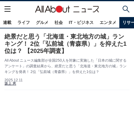
連載
ライフ
グルメ
社会
IT・ビジネス
エンタメ
リサ
絶景だと思う「北海道・東北地方の城」ラン
キング！ 2位「弘前城（青森県）」を抑えた1
位は？ 【2025年調査】
All About ニュース編集部が全国250人を対象に実施した「日本の城に関する
アンケート」の調査結果から、絶景だと思う「北海道・東北地方の城」ラン
キングを発表！ 2位「弘前城（青森県）」を抑えた1位は？
2025.12.11
坂上 恵