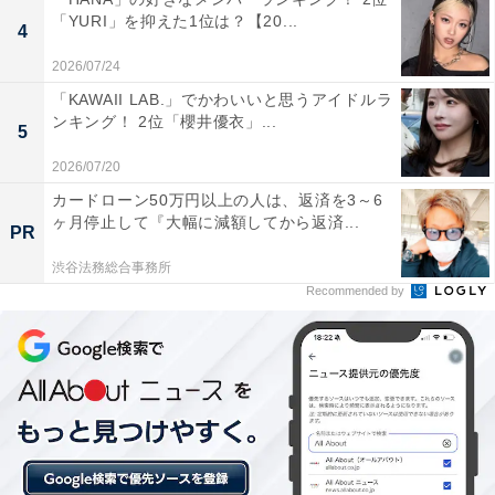
「YURI」を抑えた1位は？【20...
4
2026/07/24
「KAWAII LAB.」でかわいいと思うアイドルラ
ンキング！ 2位「櫻井優衣」...
5
2026/07/20
カードローン50万円以上の人は、返済を3～6
1位：五稜郭跡（北海道）／126票
ヶ月停止して『大幅に減額してから返済...
PR
渋谷法務総合事務所
北海道函館市に位置する五稜郭跡は、日本に現存する西
Recommended by
洋式城郭の代表的な遺構です。星形五角形の城郭は、城
郭全体の美しさとともに、周囲の堀や石垣が一体となっ
て独特の景観を生み出しています。春の桜の時期は、ピ
ンクに染まった星形が最も見事な絶景となり、隣接する
五稜郭タワーからの眺めは圧巻です。