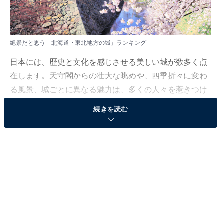
絶景だと思う「北海道・東北地方の城」ランキング
日本には、歴史と文化を感じさせる美しい城が数多く点
在します。天守閣からの壮大な眺めや、四季折々に変わ
る風景、城ごとに異なる魅力は、多くの人々を惹きつけ
てやみません。では、その中でも「一度は訪れてみた
続きを読む
い」と思わせる絶景の城とは、一体どこなのでしょう
か？
All About ニュース編集部では、2025年12月4〜5日の期
間、全国10〜70代の男女250人を対象に、日本の城に関
するアンケートを実施しました。その中から、絶景だと
思う「北海道・東北地方の城」ランキングの結果をご紹
介します。