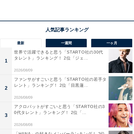
いです」（40代男性／東京都）、「弘前城は、四季折々
の自然と城の調和が美しく、まさに絶景と呼ぶにふさわ
しい城です。特に春の桜の季節には、天守を囲む約2,600
本の桜が一斉に咲き誇り、花筏が堀を埋め尽くす光景は
幻想的です。背景にそびえる岩木山とのコントラストも
最新
一週間
一ヶ月
見事で、どの角度から見ても絵になる景観が広がりま
世界で活躍できると思う「STARTO社の30代
す。歴史ある天守と自然が織りなす風景は、訪れる人の
タレント」ランキング！ 2位「ジェ...
1
心を強く惹きつけ、何度でも足を運びたくなる魅力があ
2026/08/09
ります」（50代男性／長崎県）といった声が集まりまし
ファンサがすごいと思う「STARTO社の若手タ
た。
レント」ランキング！ 2位「目黒蓮...
2
2026/08/09
アクロバットがすごいと思う「STARTO社の3
0代タレント」ランキング！ 2位「...
3
2026/08/08
「HANA」の好きなメンバーランキング！ 2位