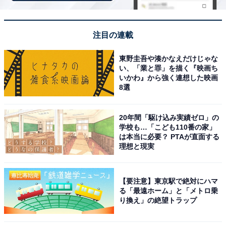
回答者からは「五稜郭タワーから眺めるとその形の美し
さがよくわかる」（50代男性／埼玉県）、「星形の城郭
が印象的だから」（40代女性／鹿児島県）、「星マーク
注目の連載
はコナンの映画のモチーフになったくらい有名だからで
す」（30代女性／東京都）といった声が集まりました。
東野圭吾や湊かなえだけじゃな
い、「業と罪」を描く『映画ち
いかわ』から強く連想した映画
8選
※回答者からのコメントは原文ママです
20年間「駆け込み実績ゼロ」の
学校も…「こども110番の家」
次ページ
5位までのランキング結果を見る
は本当に必要？ PTAが直面する
理想と現実
【要注意】東京駅で絶対にハマ
る「最遠ホーム」と「メトロ乗
り換え」の絶望トラップ