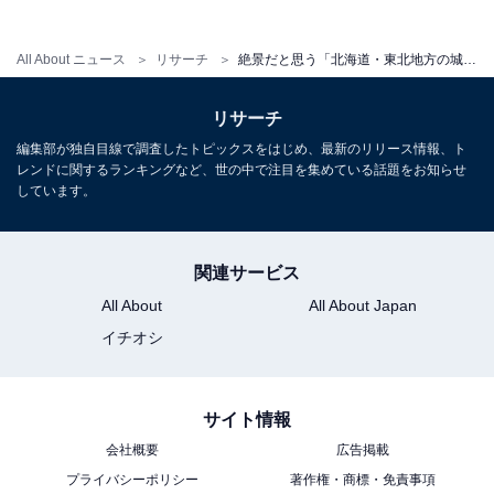
1
2
All About ニュース
リサーチ
絶景だと思う「北海道・東北地方の城」ランキング！ 2位「弘前城（青森県）」を抑えた1位は？ 【2025年調査】
リサーチ
編集部が独自目線で調査したトピックスをはじめ、最新のリリース情報、ト
レンドに関するランキングなど、世の中で注目を集めている話題をお知らせ
しています。
関連サービス
All About
All About Japan
イチオシ
サイト情報
会社概要
広告掲載
プライバシーポリシー
著作権・商標・免責事項