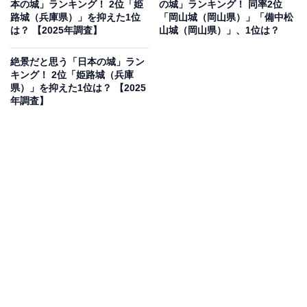
本の城」ランキング！ 2位「姫
の城」ランキング！ 同率2位
果は回答者の意見を集計したものであり、全体の意
路城（兵庫県）」を抑えた1位
「岡山城（岡山県）」「備中松
は？ 【2025年調査】
山城（岡山県）」、1位は？
見を断定的に示すものではありません
絶景だと思う「日本の城」ラン
キング！ 2位「姫路城（兵庫
県）」を抑えた1位は？ 【2025
2位：弘前城（青森県）／63票
年調査】
青森県弘前市にある弘前城は、江戸時代から残る天守や
櫓、門が現存する貴重な城です。特に、城址公園は「弘
前さくらまつり」で有名で、濠を埋め尽くす花びらでで
きる「花筏」や、ライトアップされた夜桜と天守の競演
は、東北地方を代表する絶景。冬の雪景色に包まれた姿
も情緒があり、四季折々の美しさで知られています。
回答者からは「春の桜と共に景観を楽しめる点では絶景
だと思う」（40代男性／福岡県）、「とにかく桜の季節
の弘前城が一番だと思います。いつかこの目で見てみた