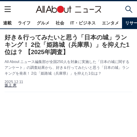
連載
ライフ
グルメ
社会
IT・ビジネス
エンタメ
リサ
好き＆行ってみたいと思う「日本の城」ラン
キング！ 2位「姫路城（兵庫県）」を抑えた1
位は？ 【2025年調査】
All About ニュース編集部が全国250人を対象に実施した「日本の城に関する
アンケート」の調査結果から、好き＆行ってみたいと思う「日本の城」ラン
キングを発表！ 2位「姫路城（兵庫県）」を抑えた1位は？
2025.12.11
坂上 恵