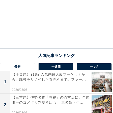
最新
一週間
一ヶ月
【千葉県】918㎡の県内最大級マーケットか
ら、廃校をリノベした直売所まで。ファー...
1
2026/08/06
【三重県】伊勢名物「赤福」の直営店に、全国
唯一のコメダ大判焼き店も！ 東名阪・伊...
2
2026/08/06