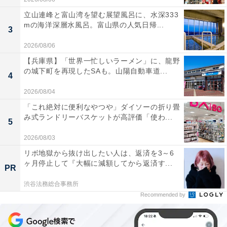
立山連峰と富山湾を望む展望風呂に、水深333
mの海洋深層水風呂。富山県の人気日帰...
3
2026/08/06
【兵庫県】「世界一忙しいラーメン」に、龍野
の城下町を再現したSAも。山陽自動車道...
4
2026/08/04
「これ絶対に便利なやつや」ダイソーの折り畳
み式ランドリーバスケットが高評価「使わ...
5
2026/08/03
リボ地獄から抜け出したい人は、返済を3～6
ヶ月停止して『大幅に減額してから返済す...
PR
渋谷法務総合事務所
Recommended by