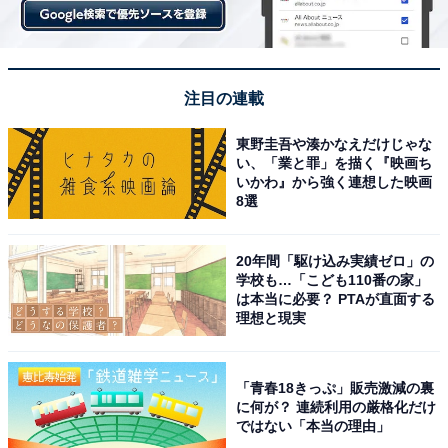
注目の連載
東野圭吾や湊かなえだけじゃな
い、「業と罪」を描く『映画ち
いかわ』から強く連想した映画
8選
20年間「駆け込み実績ゼロ」の
学校も…「こども110番の家」
は本当に必要？ PTAが直面する
理想と現実
「青春18きっぷ」販売激減の裏
に何が？ 連続利用の厳格化だけ
ではない「本当の理由」