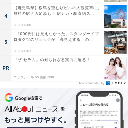
【鹿児島県】桜島を望む駅ビルの大観覧車に、
無料の駅ナカ足湯も！ 駅ナカ・駅直結ス...
4
2026/08/08
「1000円には見えなかった」スタンダードプ
ロダクツのリュックが「高見えする」の...
5
2026/08/03
『ザ セラム』の知られざる実力に迫る！
PR
エリクシール on 美的.com
Recommended by