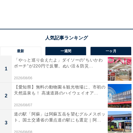
最新
一週間
一ヶ月
「やっと巡り会えたよ」ダイソーの“ちいかわ
ポーチ”が220円で反響。ぬい活＆防災...
1
2026/08/06
【愛知県】無料の動物園＆観光牧場に、市初の
天然温泉も！ 高速道路のハイウェイオア...
2
2026/08/07
道の駅「阿蘇」は阿蘇五岳を望むグルメスポッ
ト。国土交通省の重点道の駅にも選定｜阿...
3
2026/08/08