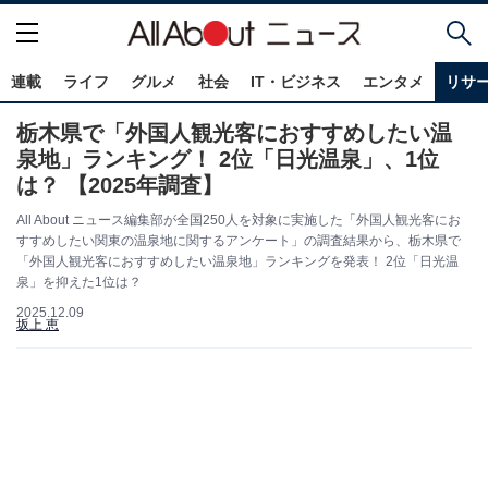
連載
ライフ
グルメ
社会
IT・ビジネス
エンタメ
リサ
栃木県で「外国人観光客におすすめしたい温
泉地」ランキング！ 2位「日光温泉」、1位
は？ 【2025年調査】
All About ニュース編集部が全国250人を対象に実施した「外国人観光客にお
すすめしたい関東の温泉地に関するアンケート」の調査結果から、栃木県で
「外国人観光客におすすめしたい温泉地」ランキングを発表！ 2位「日光温
泉」を抑えた1位は？
2025.12.09
坂上 恵