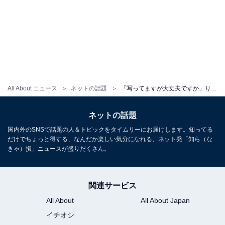
All About ニュース
ネットの話題
「写ってますが大丈夫ですか」りんごちゃん、入浴ショット公開もハプニング発生!? 「ドキドキしちゃう」
ネットの話題
国内外のSNSで話題の人＆トピックをタイムリーにお届けします。知ってる
だけでちょっと得する、なんだか楽しい気分になれる、ネット発「知ら（な
きゃ）損」ニュースが盛りだくさん。
関連サービス
All About
All About Japan
イチオシ