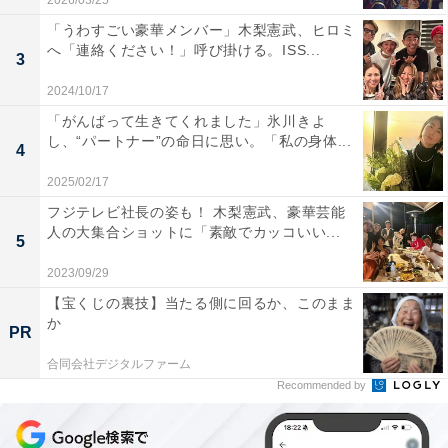
2026/03/25
「うわすごい豪華メンバー」木梨憲武、ヒロミ
へ「連絡ください！」呼び掛ける。ISS...
3
2024/10/17
「がんばって生きてくれました」氷川きよ
し、“パートナー”の命日に思い。「私の身体...
4
2025/02/17
フジテレビ社長の姿も！ 木梨憲武、豪華芸能
人の大集合ショットに「素敵でカッコいい...
5
2023/09/29
【宝くじの裏技】当たる側に回るか、このまま
か
PR
合同会社デジタルファーム
Recommended by