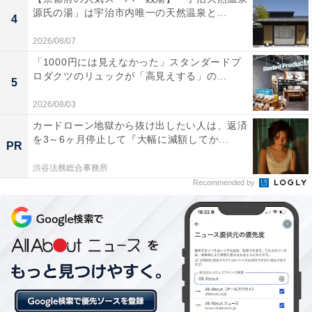
源氏の湯」は宇治市内唯一の天然温泉と...
4
2026/08/07
「1000円には見えなかった」スタンダードプ
ロダクツのリュックが「高見えする」の...
5
2026/08/03
カードローン地獄から抜け出したい人は、返済
を3～6ヶ月停止して『大幅に減額してか...
PR
渋谷法務総合事務所
Recommended by