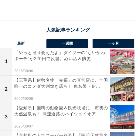
最新
一週間
一ヶ月
「やっと巡り会えたよ」ダイソーの“ちいかわ
ポーチ”が220円で反響。ぬい活＆防災...
1
2026/08/06
【三重県】伊勢名物「赤福」の直営店に、全国
唯一のコメダ大判焼き店も！ 東名阪・伊...
2
2026/08/06
【愛知県】無料の動物園＆観光牧場に、市初の
天然温泉も！ 高速道路のハイウェイオア...
3
2026/08/07
【京都府の人気スーパー銭湯】「宇治天然温泉