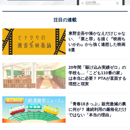
注目の連載
東野圭吾や湊かなえだけじゃな
い、「業と罪」を描く『映画ち
いかわ』から強く連想した映画
8選
20年間「駆け込み実績ゼロ」の
学校も…「こども110番の家」
は本当に必要？ PTAが直面する
理想と現実
「青春18きっぷ」販売激減の裏
に何が？ 連続利用の厳格化だけ
ではない「本当の理由」