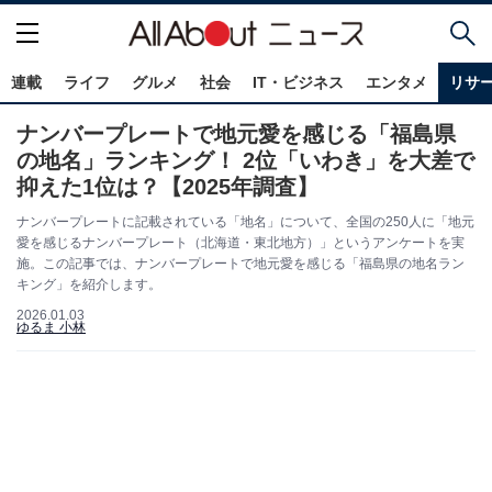
連載
ライフ
グルメ
社会
IT・ビジネス
エンタメ
リサ
ナンバープレートで地元愛を感じる「福島県
の地名」ランキング！ 2位「いわき」を大差で
抑えた1位は？【2025年調査】
ナンバープレートに記載されている「地名」について、全国の250人に「地元
愛を感じるナンバープレート（北海道・東北地方）」というアンケートを実
施。この記事では、ナンバープレートで地元愛を感じる「福島県の地名ラン
キング」を紹介します。
2026.01.03
ゆるま 小林