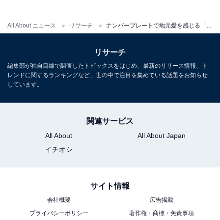
All About ニュース
リサーチ
ナンバープレートで地元愛を感じる「福島県の地名」ランキング！ 2位「いわき」を大差で抑えた1位は？【2025年調査】
リサーチ
編集部が独自目線で調査したトピックスをはじめ、最新のリリース情報、ト
レンドに関するランキングなど、世の中で注目を集めている話題をお知らせ
しています。
関連サービス
All About
All About Japan
イチオシ
サイト情報
会社概要
広告掲載
プライバシーポリシー
著作権・商標・免責事項