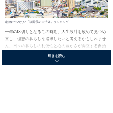
老後に住みたい「福岡県の自治体」ランキング
一年の区切りとなるこの時期、人生設計を改めて見つめ
直し、理想の暮らしを追求したいと考えるかもしれませ
ん。日々の暮らしの利便性と心の豊かさが両立する自治
体はどこなのでしょうか。
続きを読む
All About ニュース編集部は12月3日、全国10～70代の男
女250人を対象に「老後に住みたい自治体」に関する独
自のアンケート調査を実施しました。今回はその中か
ら、老後に住みたい「福岡県の自治体」を紹介します！
＞5位までの全ランキング結果を見る