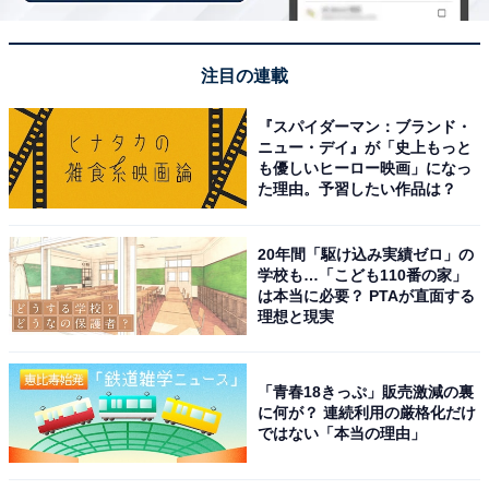
※回答者のコメントは原文ママです
注目の連載
5位までの全ランキング結果を見
次ページ
『スパイダーマン：ブランド・
る
ニュー・デイ』が「史上もっと
も優しいヒーロー映画」になっ
た理由。予習したい作品は？
20年間「駆け込み実績ゼロ」の
学校も…「こども110番の家」
は本当に必要？ PTAが直面する
理想と現実
「青春18きっぷ」販売激減の裏
に何が？ 連続利用の厳格化だけ
ではない「本当の理由」