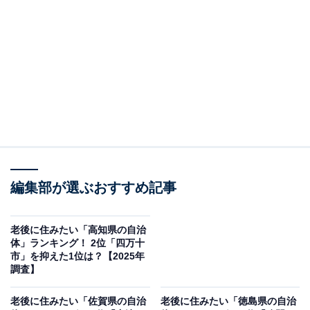
この記事の執筆者：
綾乃岬
All About・All About ニュースの編集者。神奈川県出身。青山学院大
学で英語を専攻し、英語系のサークルにも所属。オールアバウトに
新卒で入社した後、主にAll About・All About ニュースでの企画編集
...続きを読む
を行う。現在はライフスタイル・カルチャー・エンタメなどを中心
に企画編集を担当。とある男性アイドルのファン歴は10年以上。
調査概要
調査期間：2025年12月3日
編集部が選ぶおすすめ記事
調査方法：インターネット調査
回答者属性：全国10～70代の男女250人（10代：1
人、20代：56人、30代：79人、40代：61人、50
老後に住みたい「高知県の自治
体」ランキング！ 2位「四万十
代：42人、60代：10人、70代：1人）
市」を抑えた1位は？【2025年
調査】
※本調査は全国250人を対象に実施したもので、結
老後に住みたい「佐賀県の自治
老後に住みたい「徳島県の自治
果は回答者の意見を集計したものであり、全体の意