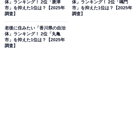
体」ランキング！ 2位「唐津
体」ランキング！ 2位「鳴門
見を断定的に示すものではありません
市」を抑えた1位は？【2025年
市」を抑えた1位は？【2025年
調査】
調査】
老後に住みたい「香川県の自治
体」ランキング！ 2位「丸亀
2位：北九州市／49票
市」を抑えた1位は？【2025年
調査】
2位は「北九州市」でした。福岡県北部に位置する政令
指定都市で、門司港レトロや皿倉山など観光資源にも恵
まれています。生活インフラが整っており、病院や買い
物施設も充実しているため、高齢者にも住みやすい都市
といえるでしょう。自然と都市の機能が調和した住環境
が人気を集めています。
回答者からは「都市と自然のバランスが良くて暮らしや
すそうだから」（30代女性／埼玉県）、「福岡にも近く
コンパクトで歴史もあり楽しそうな街だったからです」
（40代女性／青森県）、「医療施設や商業施設が多く生