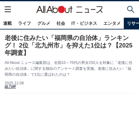
連載
ライフ
グルメ
社会
IT・ビジネス
エンタメ
リサ
老後に住みたい「福岡県の自治体」ランキン
グ！ 2位「北九州市」を抑えた1位は？【2025
年調査】
All About ニュース編集部は、全国10～70代の男女250人を対象に「老後に住
みたい自治体」に関する独自のアンケート調査を実施。老後に住みたい「福
岡県の自治体」で1位に選ばれたのは？
2025.12.08
綾乃岬