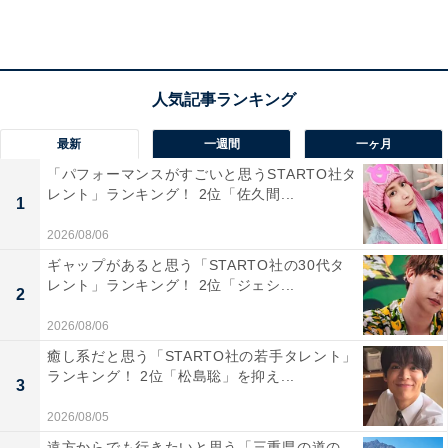
活に便利そうだと思うからです」（30代女性／宮城県）
などのコメントがありました。
最新
一週間
一ヶ月
「パフォーマンスがすごいと思うSTARTO社タ
レント」ランキング！ 2位「佐久間...
1
2026/08/06
ギャップがあると思う「STARTO社の30代タ
レント」ランキング！ 2位「ジェシ...
2
2026/08/06
癒し系だと思う「STARTO社の若手タレント」
ランキング！ 2位「松島聡」を抑え...
3
2026/08/05
1位：福岡市／156票
遠方からでも行きたいと思う「三重県の道の