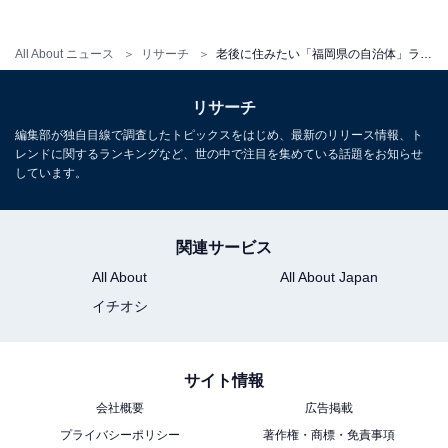
All About ニュース
リサーチ
老後に住みたい「福岡県の自治体」ランキング！ 2位「北九州市」を抑えた1位は？【2025年調査】
リサーチ
編集部が独自目線で調査したトピックスをはじめ、最新のリリース情報、ト
レンドに関するランキングなど、世の中で注目を集めている話題をお知らせ
しています。
関連サービス
All About
All About Japan
イチオシ
サイト情報
会社概要
広告掲載
プライバシーポリシー
著作権・商標・免責事項