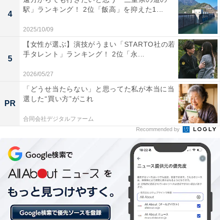
駅」ランキング！ 2位「飯高」を抑えた1...
4
1位は「福岡市」でした。福岡県の県庁所在地であり九
州最大の都市として知られる福岡市は、都市機能の充実
2025/10/09
度が高く、ショッピングやグルメ、文化イベントなど多
【女性が選ぶ】演技がうまい「STARTO社の若
手タレント」ランキング！ 2位「永...
彩な楽しみが魅力です。博多駅や福岡空港へのアクセス
5
もよく、都市部でありながら海や山にも近いため、老後
2026/05/27
を豊かに過ごせる環境が整っています。
「どうせ当たらない」と思ってた私が本当に当
選した“買い方”がこれ
PR
回答者のコメントを見ると「栄えすぎな気もするが、や
合同会社デジタルファーム
はり公共交通機関も整っているということは大切なの
Recommended by
で」（20代女性／兵庫県）、「大きい都市なので医療や
買い物施設の選択肢が広い。食や文化など楽しみながら
暮らせそう」（30代女性／岡山県）、「医療・交通・生
活施設が充実し、自然や文化も楽しめて老後生活に適し
ているから」（20代女性／東京都）といった声がありま
した。