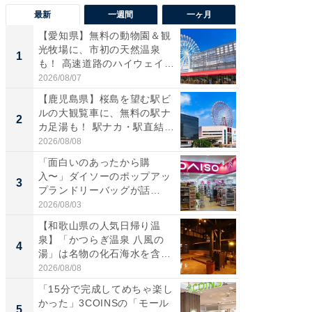
最新
一週間
一ヶ月
【愛知県】無料の動物園＆観
【兵庫
光牧場に、市初の天然温泉
ーメン
1
1
も！ 高速道路のハイウェイオ
再現した
ア...
道...
2026/08/07
2026/08/0
【鹿児島県】桜島を望む駅ビ
【三重
ルの大観覧車に、無料の駅ナ
の直営
2
2
カ足湯も！ 駅ナカ・駅直結
ダ大判焼
ス...
伊...
2026/08/08
2026/08/0
「面白いのあったから購
【千葉県
入〜」ダイソーのポップアッ
級マー
3
3
プランドリーバッグが話
ノベし
題。“さま...
ー...
2026/08/03
2026/08/0
【和歌山県の人気日帰り温
「100
泉】「かつらぎ温泉 八風の
スタン
4
4
湯」は名物の化石海水を含ん
ュックが
だ濃...
2026/08/08
2026/08/0
「15分で完成してめちゃ楽し
立山連
かった」3COINSの「モール
風呂に、
5
5