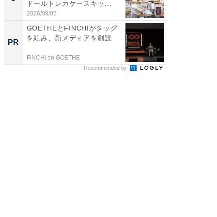
ドールトレカケースキッ...
層水風
帰...
2026/08/05
2026/08/0
GOETHEとFINCHIがタッグ
FINCH
を組み、新メディアを創設
クセッ
PR
PR
FINCHI on GOETHE
FINCHI o
Recommended by