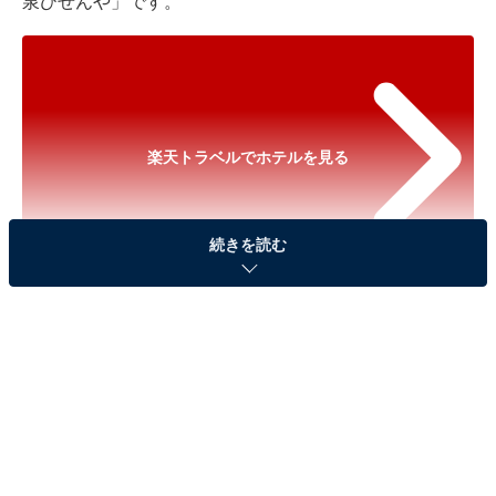
泉ひぜんや」です。
楽天トラベルでホテルを見る
続きを読む
※以下のセール情報は2025年12月5日21時現在のもので
す。料金の変更、満室の場合もあります。
※本記事で紹介している商品の購入やサービスの利用により、売上の一部が
オールアバウトに還元されることがあります。
「つえたて温泉ひぜんや」は創業300年以上の歴史
を持つ大型旅館