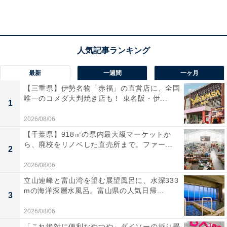
心としたバイキング料理も好評で、ボウリング場などの
アミューズメント施設も充実しています。
宿泊者からは「この価格帯では過去最高でした」「つる
つるで気持ちの良い温泉」という声があがっています。
最新
一週間
一ヶ月
温泉めぐりを楽しみたい人や、家族みんなでレジャーを
【三重県】伊勢名物「赤福」の直営店に、全国
満喫したい人におすすめの宿です。
唯一のコメダ大判焼き店も！ 東名阪・伊...
1
2026/08/06
【千葉県】918㎡の県内最大級マーケットか
ら、廃校をリノベした直売所まで。ファー...
2
2026/08/06
立山連峰と富山湾を望む展望風呂に、水深333
mの海洋深層水風呂。富山県の人気日帰...
3
2026/08/06
「これ絶対に便利なやつや」ダイソーの折り畳