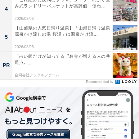
み式ランドリーバスケットが高評価「使わ...
4
2026/08/03
【山梨県の人気日帰り温泉】「山梨日帰り温泉
源泉かけ流しの湯 桜湯」は源泉かけ流...
楽天トラベルの「5と0のつく日」キャンペーンと
5
は？
2026/08/05
「占い師だけが知ってる〝お金が増える人の共
楽天トラベルでは、毎月5日・10日・15日・20日・25
通点〟」
PR
日・30日に特別キャンペーンを実施。対象日にエントリ
合同会社デジタルファーム
ー＆予約をすると、宿泊料金が特別価格になるほか、ポ
Recommended by
イント還元率もアップします。
さらに、キャンペーン対象施設の中には、期間限定のス
ペシャルプランや豪華特典が付く場合もあります。旅行
をお得に楽しみたい方は、ぜひこの機会を活用しましょ
う。