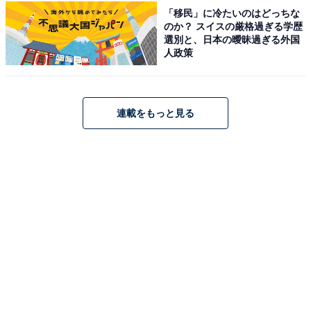
【楽天トラベル×スーパーDEAL】「夕陽と音楽
「移民」に冷たいのはどっちな
を堪能する眺望リゾート 新冠温泉 ホテルヒ
のか？ スイスの厳格過ぎる学歴
ルズ」が実質40％引き！ 夕陽と音楽が彩る絶景
選別と、日本の曖昧過ぎる外国
リゾート【12月5日】
人政策
連載をもっと見る