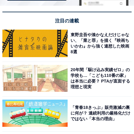
＞楽天トラベルでキャンペーンを見る
注目の連載
※掲載されている情報は記事公開時のものです。あらか
じめご了承ください。また、記事中の宿泊プランを予約
東野圭吾や湊かなえだけじゃな
い、「業と罪」を描く『映画ち
すると、売上の一部がオールアバウトに還元されること
いかわ』から強く連想した映画
があります。
8選
この記事の執筆者：
All About ニュース お買
20年間「駆け込み実績ゼロ」の
学校も…「こども110番の家」
いもの部
は本当に必要？ PTAが直面する
理想と現実
Amazonのセール商品から売れ筋ランキングまで、毎日のお買いも
のがもっと楽しく、もっとお得になる情報をお届け。編集部員によ
る独自レビューなど、ここでしか手に入らない情報も満載です。
...続きを読む
「青春18きっぷ」販売激減の裏
に何が？ 連続利用の厳格化だけ
ではない「本当の理由」
こちらもおすすめ