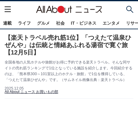
連載
ライフ
グルメ
社会
IT・ビジネス
エンタメ
リサ
【楽天トラベル売れ筋1位】「つえたて温泉ひ
ぜんや」は伝統と情緒あふれる湯宿で寛ぐ旅
【12月5日】
全国各地の人気ホテルや旅館がお得に予約できる楽天トラベル。そんな同サ
イトの売れ筋ランキングで1位となっている施設を紹介します。今回紹介する
のは、「熊本県300～101室以上のホテル・旅館」で1位を獲得している、
「つえたて温泉ひぜんや」です。（サムネイル画像出典：楽天トラベル）
2025.12.05
All About ニュース お買いもの部