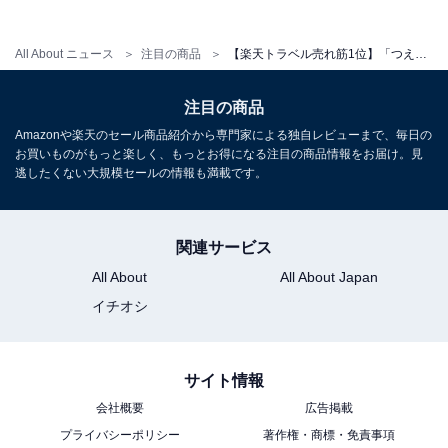
All About ニュース
注目の商品
【楽天トラベル売れ筋1位】「つえたて温泉ひぜんや」は伝統と情緒あふれる湯宿で寛ぐ旅【12月5日】
注目の商品
Amazonや楽天のセール商品紹介から専門家による独自レビューまで、毎日の
お買いものがもっと楽しく、もっとお得になる注目の商品情報をお届け。見
逃したくない大規模セールの情報も満載です。
関連サービス
All About
All About Japan
イチオシ
サイト情報
会社概要
広告掲載
プライバシーポリシー
著作権・商標・免責事項