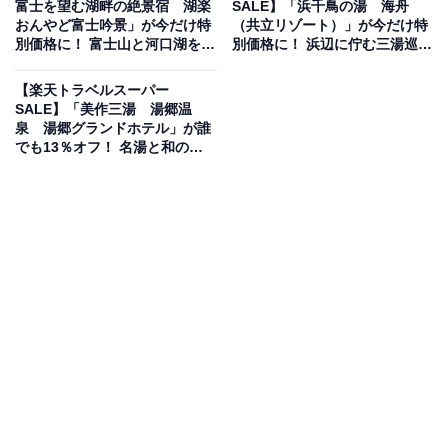
富士を望む湖畔の絶景宿 湖楽
SALE】「浜千鳥の湯 海舟
おんやど富士吟景」が今だけ特
（共立リゾート）」が今だけ特
別価格に！ 富士山と河口湖を一
別価格に！ 浜辺に佇む三湯巡り
望する感動の湯【12月5日】
が魅力の温泉宿【12月5日】
【楽天トラベルスーパー
SALE】「美作三湯 湯郷温
泉 湯郷グランドホテル」が誰
楽天トラベルでホテルを見る
でも13％オフ！ 名湯と和の寛
ぎが彩る温泉ステイ【12月5
日】
この宿泊施設のおすすめポイントは？
杖立温泉にある「つえたて温泉ひぜんや」は、熊本と大
分の県境に位置する創業300年以上の歴史を持つ大型旅
館です。敷地内には11本の源泉があり、4つの施設、男
女合わせて41もの浴槽で多彩な湯めぐりが楽しめます。
特にpH8.5以上のアルカリ性で美肌効果が期待できる“美
人の湯”としても人気です。また、熊本・大分の食材を中