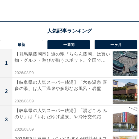
す。
宿泊者からは「お肌がツルツルになって気持ちよく過ご
せました」「本当に全て美味しかった」という声があが
っています。珍しい泉質の温泉を体験したい人や、ご当
地ブランド牛を味わいたい人におすすめの宿です。
最新
一週間
一ヶ月
【群馬県藤岡市】道の駅「ららん藤岡」は買い
物・グルメ・遊びが揃うスポット。全国で...
1
2026/08/09
【岐阜県の人気スーパー銭湯】「六条温泉 喜
多の湯」は人工温泉や多彩なお風呂・岩盤...
2
2026/08/09
【岐阜県の人気スーパー銭湯】「湯どころ み
のり」は「いけだゆげ温泉」や冷冷交代浴...
3
2026/08/09
2026年8月発売！ パンどろぼうが時計付きフ