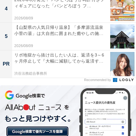
ィギュアになった「パンどろぼう フ...
4
2026/08/09
楽天トラベルの「5と0のつく日」キャンペーンと
【山梨県の人気日帰り温泉】「多摩源流温泉
は？
小菅の湯」は大自然に囲まれた癒やしの施...
5
楽天トラベルでは、毎月5日・10日・15日・20日・25
2026/08/09
日・30日に特別キャンペーンを実施。対象日にエントリ
リボ地獄から抜け出したい人は、返済を3～6
ヶ月停止して『大幅に減額してから返済す...
ー＆予約をすると、宿泊料金が特別価格になるほか、ポ
PR
イント還元率もアップします。
渋谷法務総合事務所
Recommended by
さらに、キャンペーン対象施設の中には、期間限定のス
ペシャルプランや豪華特典が付く場合もあります。旅行
をお得に楽しみたい方は、ぜひこの機会を活用しましょ
う。
＞楽天トラベルでキャンペーンを見る