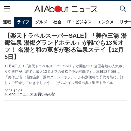
連載
ライフ
グルメ
社会
IT・ビジネス
エンタメ
リサ
【楽天トラベルスーパーSALE】「美作三湯 湯
郷温泉 湯郷グランドホテル」が誰でも13％オ
フ！ 名湯と和の寛ぎが彩る温泉ステイ【12月
5日】
12月4日より「楽天トラベルスーパーSALE」が開催中！ 全国各地の人気ホテ
ルや旅館が、誰でも最大13％オフの価格で予約可能です。本日12月5日は
「美作三湯 湯郷温泉 湯郷グランドホテル」が特別価格で予約可能に。詳
しくご紹介していきましょう。（サムネイル画像出典：楽天トラベル）
2025.12.05
All About ニュース お買いもの部