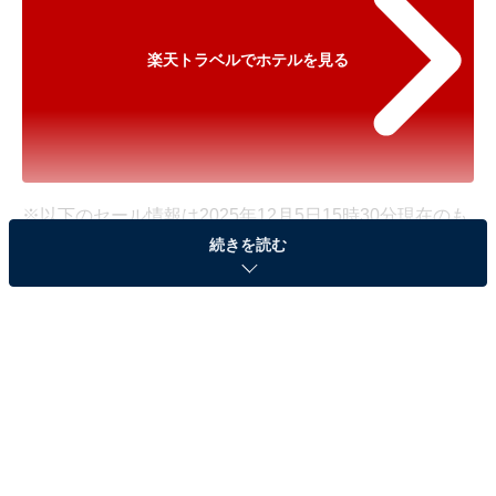
楽天トラベルでホテルを見る
※以下のセール情報は2025年12月5日15時30分現在のも
続きを読む
のです。料金の変更、満室の場合もあります。
※本記事で紹介している商品の購入やサービスの利用により、売上の一部が
オールアバウトに還元されることがあります。
「美作三湯 湯郷温泉 湯郷グランドホテル」が
特別価格で登場！