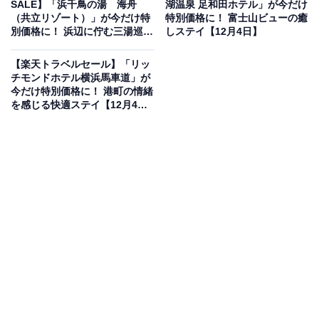
SALE】「浜千鳥の湯 海舟
湖温泉 足和田ホテル」が今だけ
（共立リゾート）」が今だけ特
特別価格に！ 富士山ビューの癒
楽天トラベルでホテルを見る
別価格に！ 浜辺に佇む三湯巡り
しステイ【12月4日】
が魅力の温泉宿【12月5日】
【楽天トラベルセール】「リッ
チモンドホテル横浜馬車道」が
今だけ特別価格に！ 港町の情緒
を感じる快適ステイ【12月4
日】
この宿泊施設のおすすめポイントは？
美作三湯 湯郷温泉にある「湯郷グランドホテル」は、心
温まるおもてなしで、心身ともにリフレッシュできる宿
です。世界的にも珍しい「ナトリウム・カルシウム塩化
物泉」の温泉は、肌を滑らかに整え、血流を良くする効
果があるといわれます。食事は、希少なご当地ブランド
牛「なぎビーフ」の指定外食店として、旬の食材を活か
した岡山県の魅力が詰まった会席料理が自慢。名物の
「特製ビーフシチューパイ包み」もリピーターに好評で