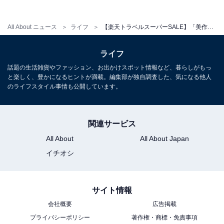
All About ニュース
ライフ
【楽天トラベルスーパーSALE】「美作三湯 湯郷温泉 湯郷グランドホテル」が誰でも13％オフ！ 名湯と和の寛ぎが彩る温泉ステイ【12月5日】
ライフ
話題の生活雑貨やファッション、お出かけスポット情報など、暮らしがもっ
と楽しく、豊かになるヒントが満載。編集部が独自調査した、気になる他人
のライフスタイル事情も公開しています。
関連サービス
All About
All About Japan
イチオシ
サイト情報
会社概要
広告掲載
プライバシーポリシー
著作権・商標・免責事項