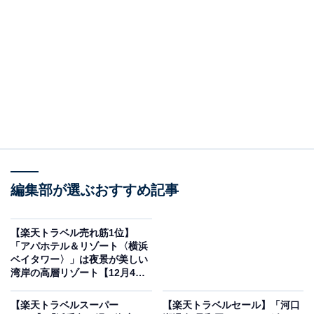
編集部が選ぶおすすめ記事
画像出典：楽天トラベル
「美作三湯 湯郷温泉 湯郷グランドホテル」は現在特
【楽天トラベル売れ筋1位】
別価格で宿泊可能です。
「アパホテル＆リゾート〈横浜
ベイタワー〉」は夜景が美しい
湾岸の高層リゾート【12月4
日】
【楽天トラベルスーパー
【楽天トラベルセール】「河口