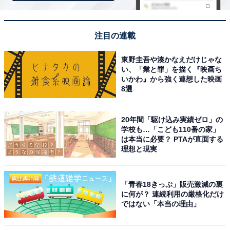
※掲載されている情報は記事公開時のものです。あらか
じめご了承ください。
注目の連載
また、記事中の宿泊プランを予約すると、売上の一部が
東野圭吾や湊かなえだけじゃな
オールアバウトに還元されることがあります。
い、「業と罪」を描く『映画ち
いかわ』から強く連想した映画
8選
この記事の執筆者：
All About ニュース お買
いもの部
20年間「駆け込み実績ゼロ」の
学校も…「こども110番の家」
Amazonのセール商品から売れ筋ランキングまで、毎日のお買いも
は本当に必要？ PTAが直面する
のがもっと楽しく、もっとお得になる情報をお届け。編集部員によ
理想と現実
る独自レビューなど、ここでしか手に入らない情報も満載です。
...続きを読む
「青春18きっぷ」販売激減の裏
に何が？ 連続利用の厳格化だけ
こちらもおすすめ
ではない「本当の理由」
【楽天トラベル×スーパーDEAL】「信州松本 美
ヶ原温泉 翔峰」が実質30％引き！ 松本の街と
山々を望む絶景温泉宿【12月4日】