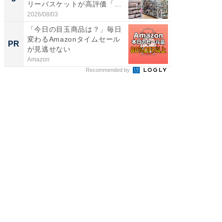
リーバスケットが高評価「使
賀ゆめ
わ...
お...
2026/08/03
2026/08/0
「今日の目玉商品は？」毎日
特別な名
変わるAmazonタイムセール
で選ぶR
PR
PR
が見逃せない
Amazon
ReFa GIN
Recommended by