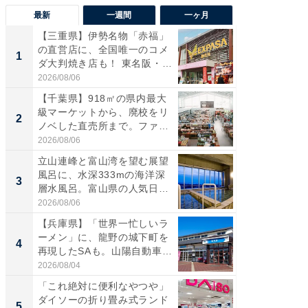
最新
一週間
一ヶ月
【三重県】伊勢名物「赤福」
【兵庫
の直営店に、全国唯一のコメ
ーメン
1
1
ダ大判焼き店も！ 東名阪・
再現した
伊...
道...
2026/08/06
2026/08/0
【千葉県】918㎡の県内最大
【三重
級マーケットから、廃校をリ
「鈴鹿天
2
2
ノベした直売所まで。ファ
は100
ー...
2026/08/06
2026/08/0
立山連峰と富山湾を望む展望
「ミニオ
風呂に、水深333mの海洋深
ッグ！ 
3
3
層水風呂。富山県の人気日
ど、夏限
帰...
2026/08/06
2026/08/0
【兵庫県】「世界一忙しいラ
【埼玉
ーメン」に、龍野の城下町を
「行田天
4
4
再現したSAも。山陽自動車
は和の
道...
が...
2026/08/04
2026/08/0
「これ絶対に便利なやつや」
【石川
ダイソーの折り畳み式ランド
湯】「天
5
5