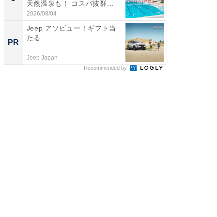
天然温泉も！ コスパ抜群...
は和の
が...
2026/08/04
2026/08/0
Jeep アソビュー！ギフト当
すべて
たる
るその
PR
PR
Jeep Japan
COCO VIL
Recommended by