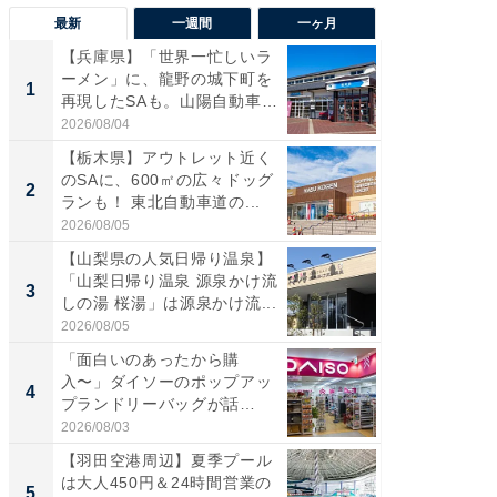
最新
一週間
一ヶ月
【兵庫県】「世界一忙しいラ
「気に
ーメン」に、龍野の城下町を
る〜」3
1
1
再現したSAも。山陽自動車
バー」
道...
好...
2026/08/04
2026/07/3
【栃木県】アウトレット近く
【三重
のSAに、600㎡の広々ドッグ
「鈴鹿天
2
2
ランも！ 東北自動車道の...
は100
2026/08/05
2026/08/0
【山梨県の人気日帰り温泉】
「ミニオ
「山梨日帰り温泉 源泉かけ流
ッグ！ 
3
3
しの湯 桜湯」は源泉かけ流...
ど、夏限
2026/08/05
2026/08/0
「面白いのあったから購
ステラ
入〜」ダイソーのポップアッ
詰め放題
4
4
プランドリーバッグが話
00円で「
題。“さま...
2026/08/03
2026/08/0
【羽田空港周辺】夏季プール
【埼玉
は大人450円＆24時間営業の
「行田天
5
5