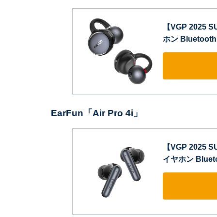
【VGP 2025 
ホン Bluetoo
EarFun「Air Pro 4i」
【VGP 2025 S
イヤホン Blue