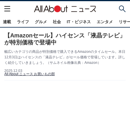
連載
ライフ
グルメ
社会
IT・ビジネス
エンタメ
リサ
【Amazonセール】ハイセンス「液晶テレビ」
が特別価格で登場中
幅広いカテゴリの商品が特別価格で購入できるAmazonのタイムセール。本日
12月3日はハイセンスの「液晶テレビ」がセール価格で登場しています。詳し
く紹介していきましょう。（サムネイル画像出典：Amazon）
2025.12.03
All About ニュース お買いもの部