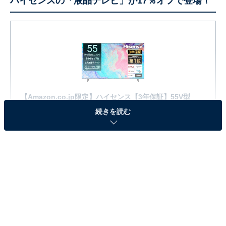
ハイセンスの「液晶テレビ」が17％オフで登場！
【Amazon.co.jp限定】ハイセンス【3年保証】55V型
55E7N 4K 量子ドット 倍速パネル 144Hz VRR ゲームモー
続きを読む
ド ネット動画 スマート ダブル録画 チューナー内蔵 Alexa
AirPlay2 液晶 テレビ
Amazonで見る
ハイセンスの液晶テレビ「‎55E7N」は現在17％オフの特
別価格・税込9万4800円で購入することが可能です。
この商品のおすすめポイントは？