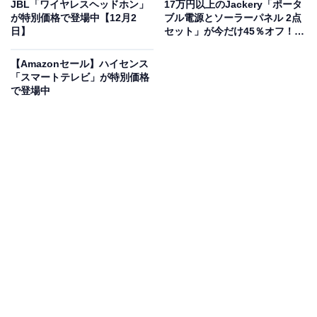
JBL「ワイヤレスヘッドホン」
17万円以上のJackery「ポータ
人は、購入を検討してみてもよいかもしれません。
が特別価格で登場中【12月2
ブル電源とソーラーパネル 2点
日】
セット」が今だけ45％オフ！
【12月2日】
【Amazonセール】ハイセンス
「スマートテレビ」が特別価格
で登場中
「プライム会員」なら便利でお得な特典が全部使
い放題！