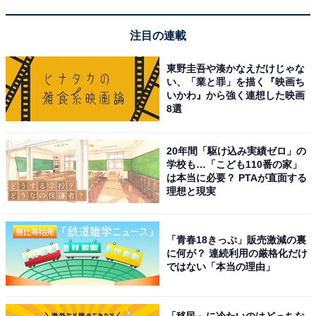
アバウトに還元されることがあります
注目の連載
この記事の執筆者：
All About ニュース お買
いもの部
東野圭吾や湊かなえだけじゃな
い、「業と罪」を描く『映画ち
Amazonのセール商品から売れ筋ランキングまで、毎日のお買いも
いかわ』から強く連想した映画
のがもっと楽しく、もっとお得になる情報をお届け。編集部員によ
8選
る独自レビューなど、ここでしか手に入らない情報も満載です。
...続きを読む
20年間「駆け込み実績ゼロ」の
学校も…「こども110番の家」
は本当に必要？ PTAが直面する
こちらもおすすめ
理想と現実
【Amazonお買い得情報】オーディオテクニカ
「ヘッドホン」ならクリアなサウンドが楽しめ
る【12月3日】
「青春18きっぷ」販売激減の裏
に何が？ 連続利用の厳格化だけ
ではない「本当の理由」
「移民」に冷たいのはどっちな