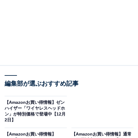
通常の倍速技術を超える144Hzリフレッシュレート対応
のこのテレビは、動画もアクションゲームも驚くほど滑
らか。長時間見ても目が疲れにくく、快適な視聴が楽し
めます。
量子ドット技術
で色彩表現も抜群。映画やスポ
ーツ中継もリアルな臨場感に包まれます。
さらに、
ゲームモードPro搭載
で操作レスポンスもキレ
キレ。NetflixやPrime Video、ディズニープラスなど人気
サービスへすぐアクセスできるVIDAA OSを採用し、音
編集部が選ぶおすすめ記事
声操作にも対応しています。スマホの画面をテレビに映
せるスクリーンシェア機能も搭載しているので、家族や
友達とのシェアもラクラクです。
【Amazonお買い得情報】ゼン
ハイザー「ワイヤレスヘッドホ
ン」が特別価格で登場中【12月
ユーザーからは「映像が信じられないほど滑らか」「ゲ
2日】
ーム操作が快適！」という声があがっています。新生活
【Amazonお買い得情報】
【Amazonお買い得情報】通常
で新たに購入を考えている人や、テレビを買い替えたい