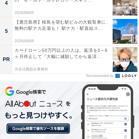
の「モールドールトレカケースキッ...
4
・生鮮食品から日用品まで配送してくれる「Amazonネ
2026/08/05
ットスーパー」
【鹿児島県】桜島を望む駅ビルの大観覧車に、
無料の駅ナカ足湯も！ 駅ナカ・駅直結ス...
5
また、同居の家族2人まで特典を共有できる「家族会
2026/08/08
員」制度もあります。Amazonプライムに登録して、お
カードローン50万円以上の人は、返済を3～6
得にお買い物を楽しみましょう。
ヶ月停止して『大幅に減額してから返済...
PR
渋谷法務総合事務所
Recommended by
Amazonプライム 30日間の無料体験を始める
※掲載されている情報は記事公開時のものです。あらか
じめご了承ください。
また、記事中の商品を購入すると、売上の一部がオール