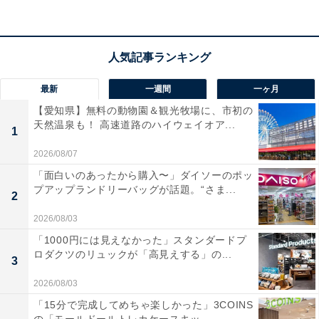
Amazonプライムは、月額600円（税込）または年間
5900円（税込）で、多彩な特典を提供する会員制プログ
ラムです。
最新
一週間
一ヶ月
Amazonプライム会員になると、以下のようなさまざま
【愛知県】無料の動物園＆観光牧場に、市初の
なサービスを利用できるようになります。
天然温泉も！ 高速道路のハイウェイオア...
1
・無料配送
2026/08/07
・動画配信サービスの「Prime Video」
「面白いのあったから購入〜」ダイソーのポッ
・音楽配信サービスの「Amazon Music Prime」
プアップランドリーバッグが話題。“さま...
2
・写真やビデオを保存できるオンラインストレージサー
ビスの「Amazon Photos」
2026/08/03
・Kindle本を追加料金なしで読み放題の「Prime
「1000円には見えなかった」スタンダードプ
ロダクツのリュックが「高見えする」の...
Reading」
3
・会員限定先行タイムセール
2026/08/03
・一部の対象商品が通常価格よりも割引されるAmazon
「15分で完成してめちゃ楽しかった」3COINS
Prime限定価格