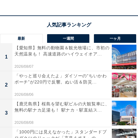
ク。さらに
HDMI2.1対応の低遅延モードを備え
、FPSゲ
ームなども快適にプレイ可能です。
ダブルチューナーで裏番組の録画も
OK。AirPlay2や
Anyview Castでスマホ画面もかんたんにミラーリングで
最新
一週間
一ヶ月
きます。音声アシスタントAlexa対応で、音声操作もス
【愛知県】無料の動物園＆観光牧場に、市初の
天然温泉も！ 高速道路のハイウェイオア...
ムーズ！ 使いやすさと多機能性を兼ね備えた一台です。
1
2026/08/07
ユーザーからは「画質がキレイ」「アプリがサクサク動
「やっと巡り会えたよ」ダイソーの“ちいかわ
く」という声があがっています。大画面＆多機能テレビ
ポーチ”が220円で反響。ぬい活＆防災...
2
を探している人には、おすすめの商品といえそうです。
2026/08/06
【鹿児島県】桜島を望む駅ビルの大観覧車に、
無料の駅ナカ足湯も！ 駅ナカ・駅直結ス...
3
2026/08/08
「1000円には見えなかった」スタンダードプ