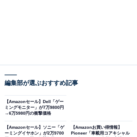
※以下のセール情報は2025年12月2日20時00分現在のも
のです。値段の変更、売り切れの場合もあります。
※本記事で紹介している商品の購入やサービスの利用により、売上の一部が
オールアバウトに還元されることがあります。
ハイセンスの「スマートテレビ」が“今だけ”の限
編集部が選ぶおすすめ記事
定価格に！ 10％オフで登場
【Amazonセール】Dell「ゲー
ミングモニター」が7万9800円
→6万5980円の衝撃価格
【Amazonセール】ソニー「ゲ
【Amazonお買い得情報】
ーミングイヤホン」が2万9700
Pioneer「車載用コアキシャル