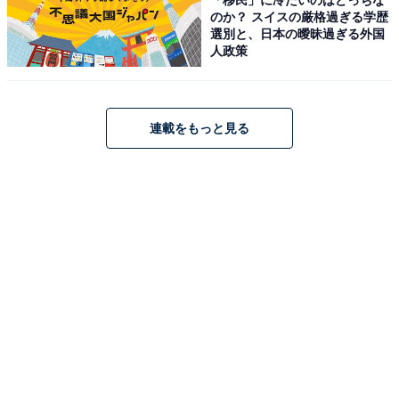
のか？ スイスの厳格過ぎる学歴
選別と、日本の曖昧過ぎる外国
ハイセンス「43E60N」
人政策
連載をもっと見る
【Amazon.co.jp限定】ハイセンス【3年保証】43V型
43E60N 4K スマート Wチューナー内蔵 ネット動画 液晶
テレビ HDMI2.1 低遅延ゲームモード Alexa AirPlay2
Amazonで見る
ハイセンス「40E4N」