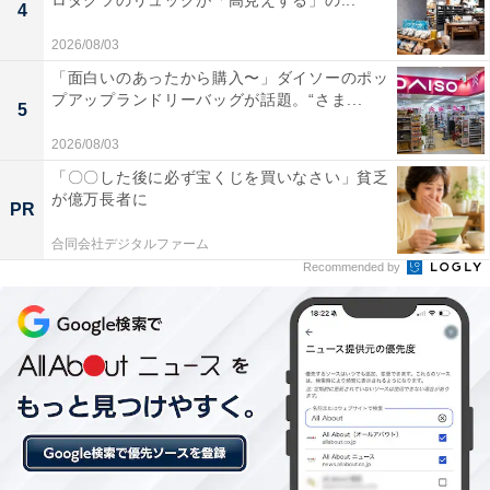
ロダクツのリュックが「高見えする」の...
4
2026/08/03
「面白いのあったから購入〜」ダイソーのポッ
プアップランドリーバッグが話題。“さま...
5
2026/08/03
「〇〇した後に必ず宝くじを買いなさい」貧乏
が億万長者に
PR
【今日チェックしたい】ハイセンスの人気商品5選
合同会社デジタルファーム
Recommended by
ハイセンス「55E7N」