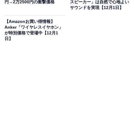
円→2万2500円の衝撃価格
スピーカー」は自然で心地よい
サウンドを実現【12月1日】
【Amazon.co.jp限定】ハイセンス【3年保証】55V型
55E60N 4K スマート Wチューナー内蔵 ネット動画 液晶
【Amazonお買い得情報】
テレビ HDMI2.1 低遅延ゲームモード Alexa AirPlay2
Anker「ワイヤレスイヤホン」
Amazonで見る
が特別価格で登場中【12月1
日】
ハイセンスのスマートテレビ「55E60N」は現在10％オ
フの特別価格・税込6万2800円で販売中。タイムセール
の終了時期は明らかにされておらず、
在庫がなくなり次
第終了する可能性もあります
。
この商品のおすすめポイントは？
3840×2160の高精細な4K解像度
に加え、広視野角パネル
を搭載しており、どの角度から見ても美しい映像を楽し
めるのが魅力。NetflixやPrime Video、Disney+など人気
アプリが内蔵されていて、リモコン1つで視聴もラクラ