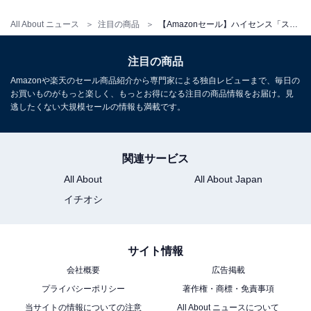
All About ニュース
注目の商品
【Amazonセール】ハイセンス「スマートテレビ」が特別価格で登場中
注目の商品
ハイセンス 40V型【3年保証】40E4N フルハイビジョン
Amazonや楽天のセール商品紹介から専門家による独自レビューまで、毎日の
液晶 テレビ ネット動画 ダブルチューナー 外付けHDD 裏
お買いものがもっと楽しく、もっとお得になる注目の商品情報をお届け。見
番組録画 Alexa ゲームモード AirPlay2 Bluetooth
逃したくない大規模セールの情報も満載です。
Amazonで見る
関連サービス
All About
All About Japan
ハイセンス「43E7N」
イチオシ
サイト情報
会社概要
広告掲載
プライバシーポリシー
著作権・商標・免責事項
当サイトの情報についての注意
【Amazon.co.jp限定】ハイセンス【3年保証】43V型
All About ニュースについて