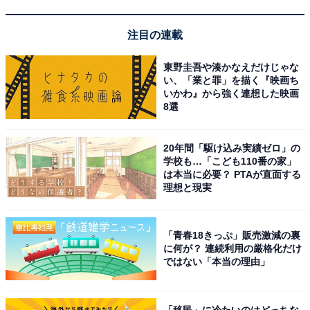
【Amazon.co.jp限定】ハイセンス【3年保証】55V型
55E7N 4K 量子ドット 倍速パネル 144Hz VRR ゲームモー
ド ネット動画 スマート ダブル録画 チューナー内蔵 Alexa
注目の連載
AirPlay2 液晶 テレビ
Amazonで見る
東野圭吾や湊かなえだけじゃな
い、「業と罪」を描く『映画ち
いかわ』から強く連想した映画
8選
ハイセンス「50E60N」
20年間「駆け込み実績ゼロ」の
学校も…「こども110番の家」
は本当に必要？ PTAが直面する
理想と現実
「青春18きっぷ」販売激減の裏
【Amazon.co.jp限定】ハイセンス【3年保証】50V型
に何が？ 連続利用の厳格化だけ
50E60N 4K スマート Wチューナー内蔵 ネット動画 液晶
ではない「本当の理由」
テレビ HDMI2.1 低遅延ゲームモード Alexa AirPlay2
Amazonで見る
「移民」に冷たいのはどっちな