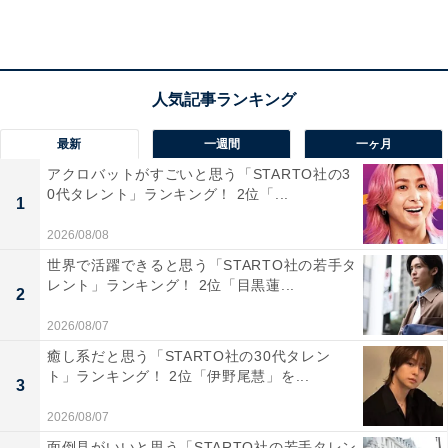
も可愛らしく、旅先でほっと一息つきながら楽しめるの
で女性にとって心地よいご当地グルメだと感じるからで
す」（40代女性／埼玉県）、「ふわふわの生地にタコが
入った明石焼は、だしにつけて食べるのが特徴で、たこ
焼きとはまた違ったやさしい味わいが魅力です。兵庫県
最新
一週間
一ヶ月
明石市の名物として地元の人々に愛されてきたこの料理
アクロバットがすごいと思う「STARTO社の3
は、旅先でほっとするような温かさを感じさせてくれま
0代タレント」ランキング！ 2位「...
1
す」（40代女性／滋賀県）、「ふわふわの生地とだしの
2026/08/08
組み合わせが他では味わえなくて、旅先で食べるとより
世界で活躍できると思う「STARTO社の若手タ
美味しく感じそうだから」（30代女性／秋田県）といっ
レント」ランキング！ 2位「目黒蓮...
2
た声が集まりました。
2026/08/07
癒し系だと思う「STARTO社の30代タレン
ト」ランキング！ 2位「伊野尾慧」を...
3
2026/08/07
面倒見がいいと思う「STARTO社の若手タレン