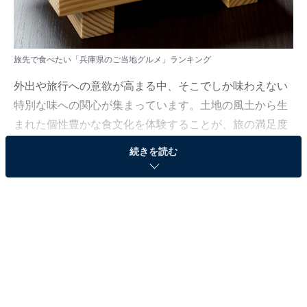
旅先で食べたい「兵庫県のご当地グルメ」ランキング
外出や旅行への意欲が高まる中、そこでしか味わえない
特別な味への関心が集まっています。土地の風土から生
まれた個性豊かな食文化を体験することが、旅の満足度
を大きく向上させる鍵となります。
続きを読む
All About ニュース編集部では、2025年12月2日の期間、
全国10〜70代の男女250人を対象に、ご当地グルメに関
するアンケートを実施しました。
その中から、旅先で食べたい「兵庫県のご当地グルメ」
ランキングの結果をご紹介します。