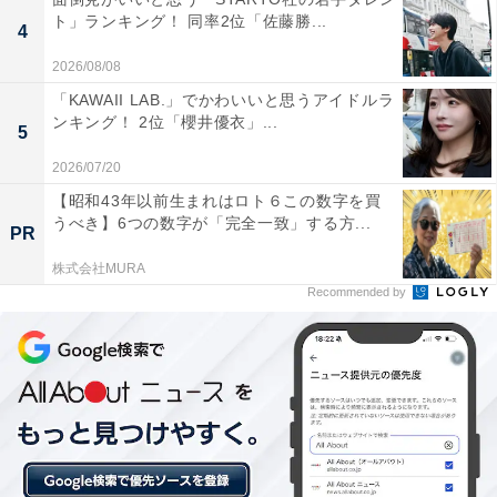
ト」ランキング！ 同率2位「佐藤勝...
4
2026/08/08
「KAWAII LAB.」でかわいいと思うアイドルラ
ンキング！ 2位「櫻井優衣」...
5
2026/07/20
【昭和43年以前生まれはロト６この数字を買
うべき】6つの数字が「完全一致」する方...
PR
1位：神戸牛／115票
株式会社MURA
Recommended by
神戸牛は、兵庫県産の但馬牛を素牛とし、厳しい認定基
準を満たした最高品質の牛肉に与えられるブランド名で
す。きめ細やかな赤身にサシと呼ばれる脂肪が「霜降
り」状に入り、その脂がオレイン酸を多く含むため、舌
の上でとろけるような食感と芳醇な香りが楽しめます。
世界的に「KOBE BEEF」として知られ、ステーキや鉄