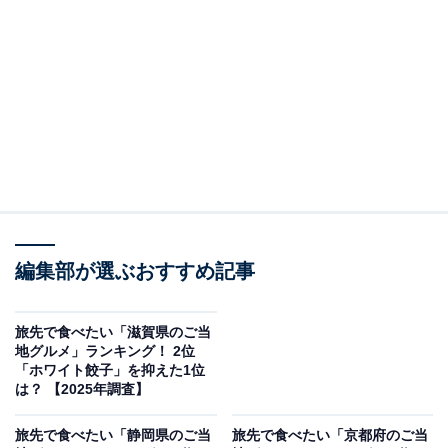
＞10位までの全ランキング結果を見る
この記事の執筆者：
坂上 恵
All About ニュースの編集者。オールアバウトに入社後、SNSトレン
ドにフォーカスした記事執筆やSEOライティングの経験を経て、の
ちにAll About ニュースチームのメンバーに加入。現在は旅行・カル
...続きを読む
チャー・エンタメなどを中心に企画編集を担当。東京都出身。居酒
屋巡りとスポーツ観戦が生きがい。
調査概要
編集部が選ぶおすすめ記事
調査期間：2025年12月2日
調査方法：インターネット調査
旅先で食べたい「滋賀県のご当
地グルメ」ランキング！ 2位
調査対象：全国10〜70代の男女250人
「ホワイト餃子」を抑えた1位
は？ 【2025年調査】
※本調査は全国250人を対象に実施したもので、結
旅先で食べたい「静岡県のご当
旅先で食べたい「京都府のご当
果は回答者の意見を集計したものであり、全体の意