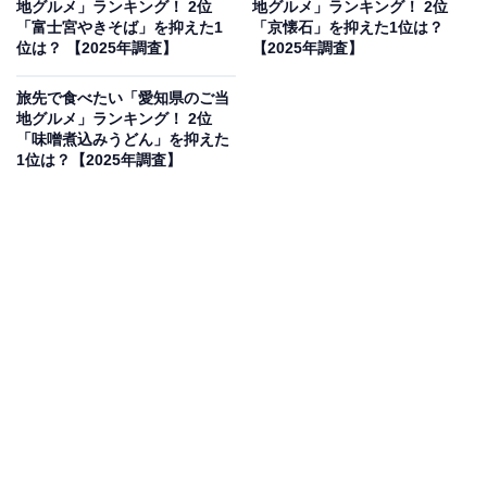
地グルメ」ランキング！ 2位
地グルメ」ランキング！ 2位
見を断定的に示すものではありません
「富士宮やきそば」を抑えた1
「京懐石」を抑えた1位は？
位は？ 【2025年調査】
【2025年調査】
旅先で食べたい「愛知県のご当
地グルメ」ランキング！ 2位
2位：明石焼き／75票
「味噌煮込みうどん」を抑えた
1位は？【2025年調査】
明石焼きは兵庫県明石市発祥のご当地グルメで、たこ焼
きと似ていますが、生地に小麦粉と卵を多く使い、出汁
に浸して食べるのが特徴です。地元では「玉子焼き」と
呼ばれ、ふんわりとした食感と新鮮なタコのプリプリ感
が楽しめます。特に明石海峡の豊かな漁場で獲れるタコ
は品質が高いとされ、その旨味が出汁に溶け出し、あっ
さりとした味わいで人気。明石の観光では欠かせないソ
ウルフードです。
回答者からは「明石焼が食べたいです。ふんわり柔らか
い生地と出汁の優しい味わいが口の中でとろけ、見た目