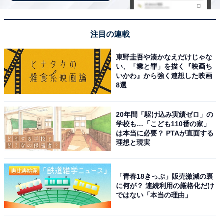
板焼きなどで味わうために国内外から多くの観光客が神
戸を訪れます。
注目の連載
回答者からは「とろける脂と旨みが格別で、兵庫に来た
なら必ず味わいたいから」（30代女性／東京都）、「日
東野圭吾や湊かなえだけじゃな
い、「業と罪」を描く『映画ち
本を代表する高級和牛で、柔らかく、脂の甘みが特徴
いかわ』から強く連想した映画
で、ステーキや焼肉がとても美味しいからです」（60代
8選
女性／愛知県）、「世界的ブランド和牛。 霜降りの甘い
脂と口どけの良さは感動レベル。 ステーキ、すき焼き、
20年間「駆け込み実績ゼロ」の
学校も…「こども110番の家」
しゃぶしゃぶ、ハンバーグ、肉寿司 など楽しみ方も多
は本当に必要？ PTAが直面する
彩」（50代男性／神奈川県）といった声が集まりまし
理想と現実
た。
「青春18きっぷ」販売激減の裏
に何が？ 連続利用の厳格化だけ
※回答者からのコメントは原文ママです
ではない「本当の理由」