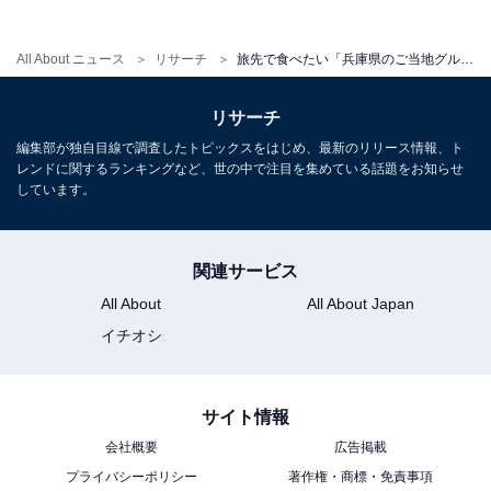
キング！ 2位「伊勢エビ」を抑えた1位は？
【2025年調査】
All About ニュース
リサーチ
旅先で食べたい「兵庫県のご当地グルメ」ランキング！ 2位「明石焼き」を抑えた1位は？ 【2025年調査】
リサーチ
編集部が独自目線で調査したトピックスをはじめ、最新のリリース情報、ト
レンドに関するランキングなど、世の中で注目を集めている話題をお知らせ
しています。
1
2
関連サービス
All About
All About Japan
イチオシ
サイト情報
会社概要
広告掲載
プライバシーポリシー
著作権・商標・免責事項