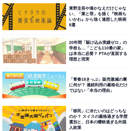
東野圭吾や湊かなえだけじゃな
い、「業と罪」を描く『映画ち
いかわ』から強く連想した映画
8選
1位は松島聡さんでした。松島さんは、2011年にSexy
20年間「駆け込み実績ゼロ」の
学校も…「こども110番の家」
Zoneのメンバーとしてデビュー。個人では俳優業で人気
は本当に必要？ PTAが直面する
を集め、ドラマや舞台を中心に出演しています。
理想と現実
そんな松島さんは、振り付けを考案するなどダンスが得
「青春18きっぷ」販売激減の裏
意なメンバーとして有名です。2024年7月には、ダンス
に何が？ 連続利用の厳格化だけ
ではない「本当の理由」
プロジェクトを始動させ、『SO MATSUSHIMA Dance
Concept Video』などを発表。ダイナミックなダンスを
披露して、多くのファンを魅了しました。
「移民」に冷たいのはどっちな
のか？ スイスの厳格過ぎる学歴
選別と、日本の曖昧過ぎる外国
回答者からは、「Sexy Zoneのときからダンスと言えば
人政策