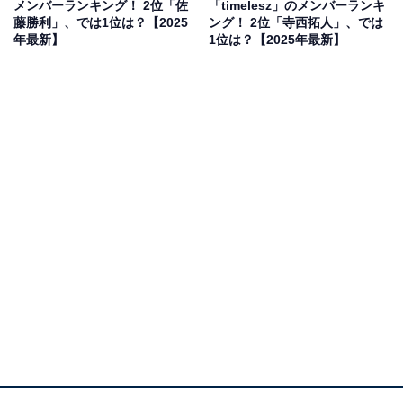
マンスを披露して話題を集めました。
メンバーランキング！ 2位「佐
「timelesz」のメンバーランキ
藤勝利」、では1位は？【2025
ング！ 2位「寺西拓人」、では
年最新】
1位は？【2025年最新】
個人では、グループ加入前から俳優として活躍し、数多
くの舞台に出演してきました。ミュージカルで鍛えたダ
ンススキルを誇り、パフォーマンスでグループを引っ張
っています。
回答者からは、「ミュージカルや舞台の経験が豊富で、
先輩のバックにも付いていた経験が長いので、ターンが
特にきれいで上手」（20代女性／千葉県）、「キレがあ
ってダンスに詳しくなくてもうまいとわかる」（20代女
性／東京都）、「ダイナミックでキレッキレのダンスを
する」（40代女性／神奈川県）などの意見が寄せられま
した。