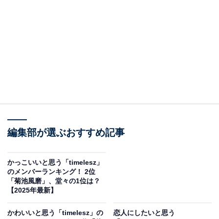
View this post on Instagram
編集部が選ぶおすすめ記事
かっこいいと思う「timelesz」
2位は原嘉孝さんです。かつて、ユニット・宇宙sixのメ
のメンバーランキング！ 2位
ンバーだった原さんは、オーディションで新メンバーと
「菊池風磨」、堂々の1位は？
【2025年最新】
して加入。キレのあるダンスを得意とし、『それSnow
Manにやらせて下さい』（TBS系）で、華麗なパフォー
かわいいと思う「timelesz」の
恋人にしたいと思う