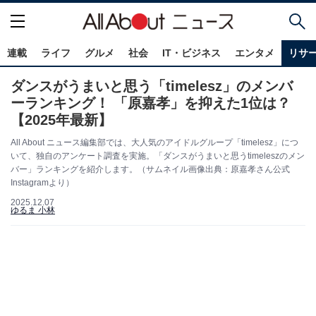
連載
ライフ
グルメ
社会
IT・ビジネス
エンタメ
リサ
ダンスがうまいと思う「timelesz」のメンバ
ーランキング！ 「原嘉孝」を抑えた1位は？
【2025年最新】
All About ニュース編集部では、大人気のアイドルグループ「timelesz」につ
いて、独自のアンケート調査を実施。「ダンスがうまいと思うtimeleszのメン
バー」ランキングを紹介します。（サムネイル画像出典：原嘉孝さん公式
Instagramより）
2025.12.07
ゆるま 小林