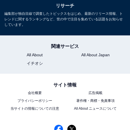
長年に渡ってテレビ局でバラエティー番組、情報番組などを制作。
リサーチ
その後、フリーランスの編集・ライターに転身。芸能情報に精通
編集部が独自目線で調査したトピックスをはじめ、最新のリリース情報、ト
し、週刊誌、ネットニュースでテレビや芸能人に関するコラムなど
...続きを読む
レンドに関するランキングなど、世の中で注目を集めている話題をお知らせ
を執筆。編集プロダクション「ゆるま」を立ち上げる。
しています。
7位までの全ランキング結果を見
次ページ
関連サービス
る
All About
All About Japan
イチオシ
サイト情報
会社概要
広告掲載
プライバシーポリシー
著作権・商標・免責事項
当サイトの情報についての注意
All About ニュースについて