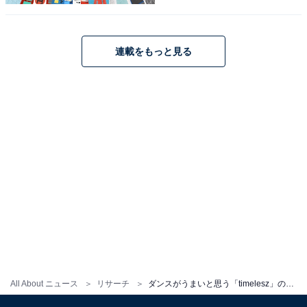
松島聡のイメージ」（10代女性／鳥取県）、「ダンスの
振り付けもされていますし、キレがあって目で追ってし
まいます」（40代女性／愛知県）、「かわいい顔とのギ
連載をもっと見る
ャップでいいダンスをしている」（20代男性／千葉県）
などの意見が寄せられました。
松島聡さんに関する商品をAmazonで見る
※回答者コメントは原文ママです
この記事の執筆者：
ゆるま 小林
All About ニュース
リサーチ
ダンスがうまいと思う「timelesz」のメンバーランキング！ 「原嘉孝」を抑えた1位は？【2025年最新】
元テレビ局スタッフ