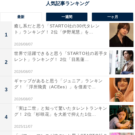
原嘉孝さんに関する商品をAmazonで見る
最新
一週間
一ヶ月
癒し系だと思う「STARTO社の30代タレン
ト」ランキング！ 2位「伊野尾慧」を...
1
2026/08/07
世界で活躍できると思う「STARTO社の若手タ
レント」ランキング！ 2位「目黒蓮...
2
2026/08/07
ギャップがあると思う「ジュニア」ランキン
グ！ 「浮所飛貴（ACEes）」を僅差で...
3
2026/08/07
「実は二世」と知って驚いたタレントランキン
グ！ 2位「杉咲花」を大差で抑えた1位...
4
2025/11/07