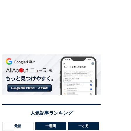
最新
一週間
一ヶ月