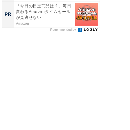
「今日の目玉商品は？」毎日
全国の
変わるAmazonタイムセール
付きの
PR
PR
が見逃せない
Amazon
COCO VIL
Recommended by