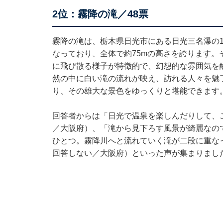
2位：霧降の滝／48票
霧降の滝は、栃木県日光市にある日光三名瀑の1
なっており、全体で約75mの高さを誇ります
に飛び散る様子が特徴的で、幻想的な雰囲気を
然の中に白い滝の流れが映え、訪れる人々を魅
り、その雄大な景色をゆっくりと堪能できます
回答者からは「日光で温泉を楽しんだりして、
／大阪府）、「滝から見下ろす風景が綺麗なの
ひとつ。霧降川へと流れていく滝が二段に重な
回答しない／大阪府）といった声が集まりまし