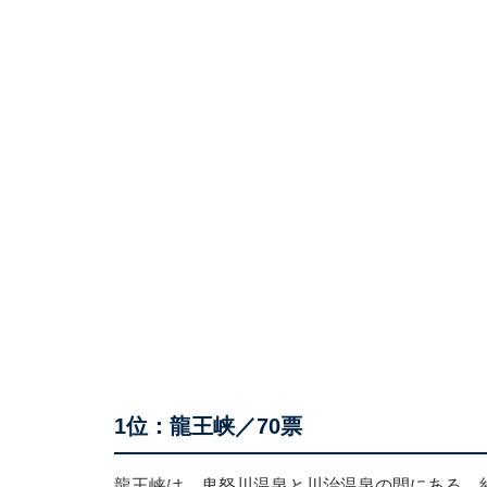
1位：龍王峡／70票
龍王峡は、鬼怒川温泉と川治温泉の間にある、約