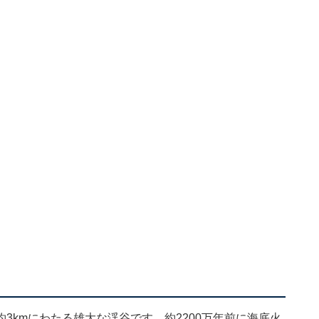
3kmにわたる雄大な渓谷です。約2200万年前に海底火