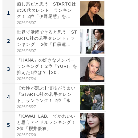
癒し系だと思う「STARTO社
癒し系だ
の30代タレント」ランキン
の若手
1
1
グ！ 2位「伊野尾慧」を...
グ！ 2
2026/08/07
2026/08/0
世界で活躍できると思う「ST
「パフ
ARTO社の若手タレント」ラ
思うST
2
2
ンキング！ 2位「目黒蓮...
ンキング
2026/08/07
2026/08/0
「HANA」の好きなメンバー
ギャップ
ランキング！ 2位「YURI」を
RTO社
3
3
抑えた1位は？【20...
キング！
2026/07/24
2026/08/0
【女性が選ぶ】演技がうまい
癒し系だ
「STARTO社の若手タレン
の30代
4
4
ト」ランキング！ 2位「永...
グ！ 2
2026/05/27
2026/08/0
「KAWAII LAB.」でかわいい
「ファン
と思うアイドルランキング！
ARTO
5
5
2位「櫻井優衣」...
グ！ 2
2026/07/20
2026/08/0