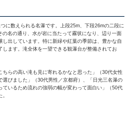
つに数えられる名瀑です。上段25m、下段26mの二段に
。その名の通り、水が岩に当たって霧状になり、辺り一面
醸し出しています。特に新緑や紅葉の季節は、豊かな自
了します。滝全体を一望できる観瀑台が整備されてお
。
こちらの高い滝も見に寄れるかなと思った」（30代女性
で選びました」（30代男性／京都府）、「日光三名瀑の
っているため流れの強弱の幅が変わって面白い」（50代
た。