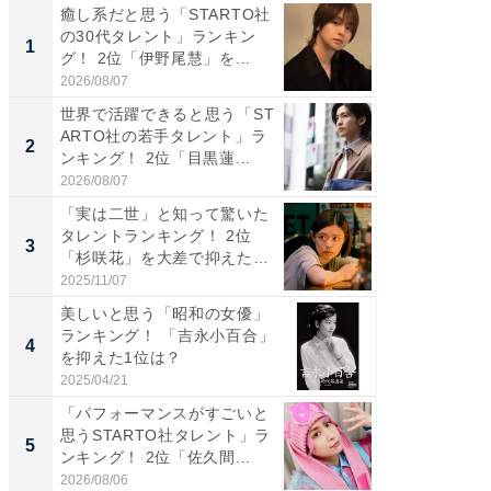
癒し系だと思う「STARTO社
癒し系だ
の30代タレント」ランキン
の若手
1
1
グ！ 2位「伊野尾慧」を...
グ！ 2
2026/08/07
2026/08/0
世界で活躍できると思う「ST
「パフ
ARTO社の若手タレント」ラ
思うST
2
2
ンキング！ 2位「目黒蓮...
ンキング
2026/08/07
2026/08/0
「実は二世」と知って驚いた
ギャップ
タレントランキング！ 2位
RTO社
3
3
「杉咲花」を大差で抑えた1
キング！
位...
2025/11/07
2026/08/0
美しいと思う「昭和の女優」
癒し系だ
ランキング！ 「吉永小百合」
の30代
4
4
を抑えた1位は？
グ！ 2
2025/04/21
2026/08/0
「パフォーマンスがすごいと
「ファン
思うSTARTO社タレント」ラ
ARTO
5
5
ンキング！ 2位「佐久間...
グ！ 2
2026/08/06
2026/08/0