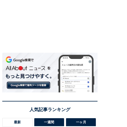
最新
一週間
一ヶ月