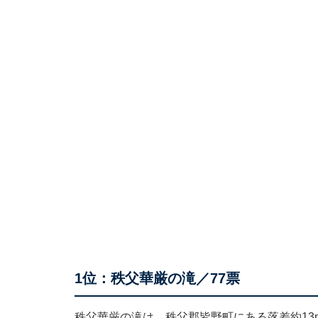
1位：秩父華厳の滝／77票
秩父華厳の滝は、秩父郡皆野町にある落差約1