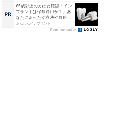
65歳以上の方は要確認「イン
将棋の
プラントは保険適用か？」あ
考える
PR
PR
なたに沿った治療法や費用
ン」レ
を...
あんしんインプラント
SAPIX Y
Recommended by