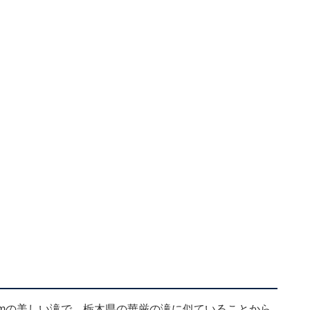
3mの美しい滝で、栃木県の華厳の滝に似ていることから