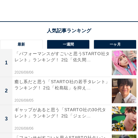
え性や筋肉痛、疲労回復に効果があると言われているの
で行ってみたい」（30代女性／沖縄県）、「修善寺温泉
は、歴史ある街並みと自然に囲まれた落ち着いた雰囲気
が魅力で、静かに温泉と散策を楽しめるため長期休みに
最適です」（40代女性／埼玉県）、「伊豆の中心に位置
最新
一週間
一ヶ月
し、歴史ある温泉街の雰囲気が魅力です。竹林の小径な
「パフォーマンスがすごいと思うSTARTO社タ
ど散策スポットもあり、温泉と観光を両方楽しめます。
レント」ランキング！ 2位「佐久間...
1
落ち着いた雰囲気で長期休暇に滞在するのに最適だと思
2026/08/06
いました」（40代男性／北海道）といった声が集まりま
した。
癒し系だと思う「STARTO社の若手タレント」
ランキング！ 2位「松島聡」を抑え...
2
2026/08/05
ギャップがあると思う「STARTO社の30代タ
レント」ランキング！ 2位「ジェシ...
3
2026/08/06
「ファンサがすごいと思うSTARTO社タレン