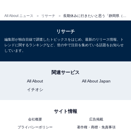
All About ニュース
リサーチ
長期休みに行きたいと思う「静岡県（伊豆・熱海・東伊豆エリア）の温泉地」ランキング！ 2位「修善寺温泉」、1位は？
1
2
リサーチ
編集部が独自目線で調査したトピックスをはじめ、最新のリリース情報、ト
レンドに関するランキングなど、世の中で注目を集めている話題をお知らせ
しています。
関連サービス
All About
All About Japan
イチオシ
サイト情報
会社概要
広告掲載
プライバシーポリシー
著作権・商標・免責事項