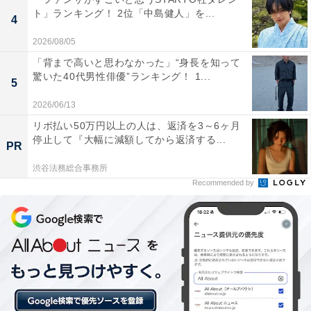
ト」ランキング！ 2位「中島健人」を...
4
2026/08/05
「背まで高いと思わなかった」“身長を知って
驚いた40代男性俳優”ランキング！ 1...
5
2026/06/13
リボ払い50万円以上の人は、返済を3～6ヶ月
1位：熱海温泉（静岡県）／152票
停止して『大幅に減額してから返済する...
PR
相模灘に面した熱海温泉は、古くから東京の奥座敷とし
渋谷法務総合事務所
Recommended by
て栄え、近年は若者やファミリー層からも人気。豊富な
湯量と海に面した立地が魅力で、旅館やホテルからは雄
大な海の景色が楽しめます。熱海サンビーチや熱海梅
園、MOA美術館などの観光スポットも充実しており、年
間を通して花火大会などのイベントも開催されます。
回答者からは「東京からのアクセスが良く、海と山の景