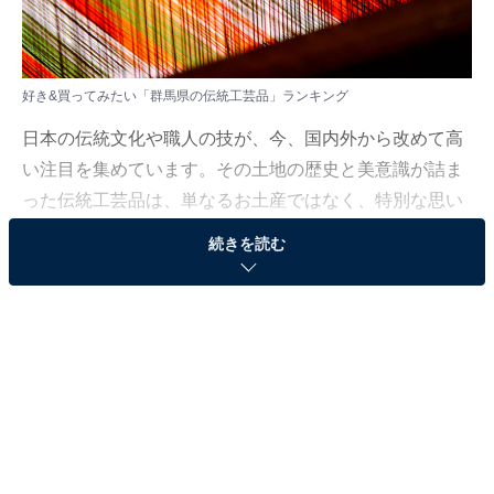
好き&買ってみたい「群馬県の伝統工芸品」ランキング
日本の伝統文化や職人の技が、今、国内外から改めて高
い注目を集めています。その土地の歴史と美意識が詰ま
った伝統工芸品は、単なるお土産ではなく、特別な思い
出を象徴する一品となります。
続きを読む
All About ニュース編集部では、2025年11月26〜27日の
期間、全国10〜60代の男女250人を対象に、伝統工芸品
に関するアンケートを実施しました。
その中から、好き&買ってみたい「群馬県の伝統工芸
品」ランキングの結果をご紹介します。