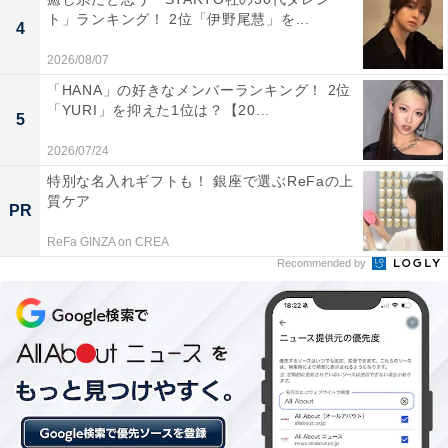
ト」ランキング！ 2位「伊野尾慧」を...
4
2026/08/07
「HANA」の好きなメンバーランキング！ 2位
「YURI」を抑えた1位は？【20...
1位：桐生織／115票
5
2026/07/24
桐生織（きりゅうおり）は、群馬県桐生市で生産される
特別な名入れギフトも！ 銀座で選ぶReFaの上
絹織物の総称です。飛鳥時代から織物産業が栄え、「西
質ケア
PR
の西陣、東の桐生」と称されるほどの歴史と技術力を誇
ReFa GINZA on CREA
ります。金襴、緞子、縮緬など多様な織り技法があり、
Recommended by
繊細で複雑な紋様や光沢の美しい高級な生地が特徴で
す。特に帯や高級な着物などに用いられ、その技術は現
代ファッションにも生かされています。
回答者からは「美しい柄としっかりした質感が魅力だか
ら」（30代女性／東京都）、「着物や帯、ストール、ハ