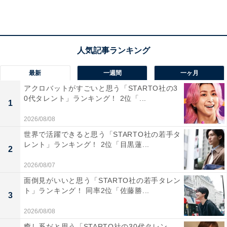
やかで複雑な模様まで、非常に多様なデザインバリエー
ションが生まれます。この芸術性の高さが大きな魅力で
す」（50代女性／東京都）、「落ち着いた色合いと細か
い絣模様が上品で、普段使いの小物に取り入れやすいと
感じたためです」（10代男性／大阪府）、「素朴ながら
最新
一週間
一ヶ月
も洗練された美しさが魅力的だから」（40代女性／福井
アクロバットがすごいと思う「STARTO社の3
県）といった声が集まりました。
0代タレント」ランキング！ 2位「...
1
2026/08/08
世界で活躍できると思う「STARTO社の若手タ
レント」ランキング！ 2位「目黒蓮...
2
2026/08/07
面倒見がいいと思う「STARTO社の若手タレン
ト」ランキング！ 同率2位「佐藤勝...
3
2026/08/08
癒し系だと思う「STARTO社の30代タレン