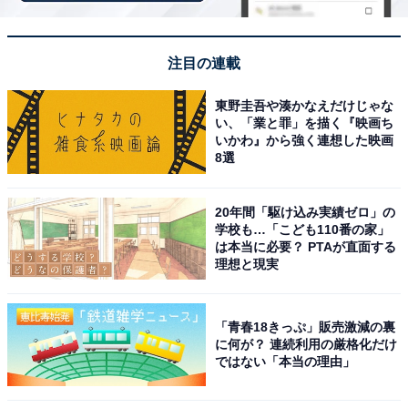
ンカチ、インテリアファブリックなど、多用途で使え
る。伝統と上品さを兼ね備えたアイテム」（50代男性／
神奈川県）、「桐生織は千年以上の歴史を持ち、繊細で
注目の連載
美しい模様が特徴です。和装だけでなく洋服や小物にも
応用されていて、現代の生活に取り入れやすい点が魅力
東野圭吾や湊かなえだけじゃな
い、「業と罪」を描く『映画ち
です。特に光沢感のある生地は高級感があり、贈り物と
いかわ』から強く連想した映画
しても喜ばれると思います」（40代男性／北海道）とい
8選
った声が集まりました。
20年間「駆け込み実績ゼロ」の
学校も…「こども110番の家」
※回答者からのコメントは原文ママです
は本当に必要？ PTAが直面する
理想と現実
次ページ
3位までのランキング結果を見る
「青春18きっぷ」販売激減の裏
に何が？ 連続利用の厳格化だけ
ではない「本当の理由」