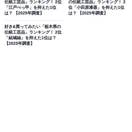
伝統工芸品」ランキング！ 2位
の伝統工芸品」ランキング！ 2
見を断定的に示すものではありません
「江戸べっ甲」を抑えた1位
位「小田原漆器」を抑えた1位
は？ 【2025年調査】
は？ 【2025年調査】
好き&買ってみたい「栃木県の
伝統工芸品」ランキング！ 2位
2位：伊勢崎絣／88票
「結城紬」を抑えた1位は？
【2025年調査】
伊勢崎絣（いせざきかすり）は、群馬県伊勢崎市を中心
に発展した絹織物です。江戸時代から続く伝統を持ち、
特に「緯総絣（よこそうがすり）」という技法が特徴的
で、柄の美しさと着心地の良さが評価されています。独
特のぼかしや精緻な幾何学模様が魅力で、かつては全国
的に知られた銘仙の産地としても栄えました。現代でも
着物や帯、小物などにその伝統が受け継がれています。
回答者からは「伊勢崎絣は、『括り染め』『板締め』
『型紙捺染』といった複数の染色技法を駆使して作られ
ます。これにより、シンプルなものから絵画のように鮮