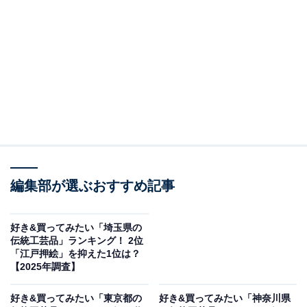
＞3位までの全ランキング結果を見る
この記事の執筆者：
坂上 恵
All About ニュースの編集者。オールアバウトに入社後、SNSトレン
ドにフォーカスした記事執筆やSEOライティングの経験を経て、の
ちにAll About ニュースチームのメンバーに加入。現在は旅行・カル
...続きを読む
チャー・エンタメなどを中心に企画編集を担当。東京都出身。居酒
屋巡りとスポーツ観戦が生きがい。
調査概要
編集部が選ぶおすすめ記事
調査期間：2025年11月26〜27日
調査方法：インターネット調査
好き&買ってみたい「埼玉県の
伝統工芸品」ランキング！ 2位
調査対象：全国10〜60代の男女250人
「江戸押絵」を抑えた1位は？
【2025年調査】
※本調査は全国250人を対象に実施したもので、結
好き&買ってみたい「東京都の
好き&買ってみたい「神奈川県
果は回答者の意見を集計したものであり、全体の意