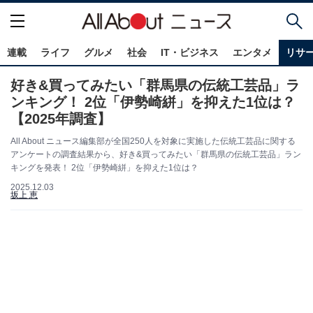
連載
ライフ
グルメ
社会
IT・ビジネス
エンタメ
リサ
好き&買ってみたい「群馬県の伝統工芸品」ラ
ンキング！ 2位「伊勢崎絣」を抑えた1位は？
【2025年調査】
All About ニュース編集部が全国250人を対象に実施した伝統工芸品に関する
アンケートの調査結果から、好き&買ってみたい「群馬県の伝統工芸品」ラン
キングを発表！ 2位「伊勢崎絣」を抑えた1位は？
2025.12.03
坂上 恵