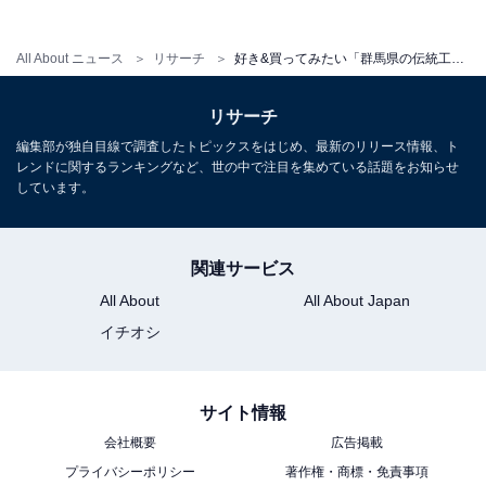
All About ニュース
リサーチ
好き&買ってみたい「群馬県の伝統工芸品」ランキング！ 2位「伊勢崎絣」を抑えた1位は？ 【2025年調査】
1
2
リサーチ
編集部が独自目線で調査したトピックスをはじめ、最新のリリース情報、ト
レンドに関するランキングなど、世の中で注目を集めている話題をお知らせ
しています。
関連サービス
All About
All About Japan
イチオシ
サイト情報
会社概要
広告掲載
プライバシーポリシー
著作権・商標・免責事項