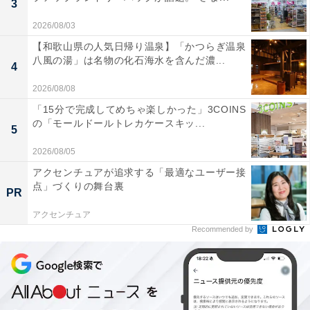
3
2026/08/03
【和歌山県の人気日帰り温泉】「かつらぎ温泉
八風の湯」は名物の化石海水を含んだ濃...
4
2026/08/08
「15分で完成してめちゃ楽しかった」3COINS
の「モールドールトレカケースキッ...
5
2026/08/05
アクセンチュアが追求する「最適なユーザー接
点」づくりの舞台裏
PR
クーポン付き歳時記カレンダー
アクセンチュア
毎月2枚、100円割引クーポンが付いたカレンダー。これ
Recommended by
だけで2400円分ですね。リンガーハットの福袋に入って
いる歳時記カレンダーは、読み物としても満足できるほ
ど情報満載です。