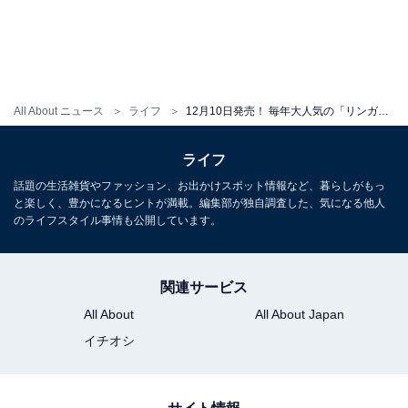
リンガーハットのお食事割引券、鶯ボール（ちゃんぽん味）
「リンガーハットのお食事割引券」500円が6枚入り、合
計3000円分となっています。
All About ニュース
ライフ
12月10日発売！ 毎年大人気の「リンガーハット福袋2026」、その中身は？ どれくらいお得？
「鶯ボール（ちゃんぽん味）」は、植垣米菓の鶯ボール
とコラボレーションしたちゃんぽん味のオリジナル商品
ライフ
で、ちゃんぽんの風味があとをひくスナック菓子です。
話題の生活雑貨やファッション、お出かけスポット情報など、暮らしがもっ
と楽しく、豊かになるヒントが満載。編集部が独自調査した、気になる他人
リンガァーグミ・杏仁豆腐
のライフスタイル事情も公開しています。
関連サービス
All About
All About Japan
イチオシ