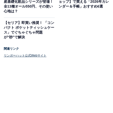
産基礎化粧品シリーズが登場！
ョップ】で買える「2026年カレ
全13種オール550円、その使い
ンダー＆手帳」おすすめ6選
福袋は今年も充実の内容。リンガーハットを存分に楽し
心地は？
めるものとなっています。
【セリア】即買い推奨！ 「コン
オリジナルトートバッグ
パクト ポケットティッシュケー
ス」でぐちゃぐちゃ問題
が“秒”で解決
関連リンク
リンガーハット公式Webサイト
リンガーハット福袋2026のバッグ
毎年バッグが人気のリンガーハットの福袋ですが、2026