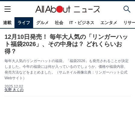
連載
ライフ
グルメ
社会
IT・ビジネス
エンタメ
リサ
12月10日発売！ 毎年大人気の「リンガーハッ
ト福袋2026」、その中身は？ どれくらいお
得？
毎年大人気のリンガーハットの福袋。「福袋2026」も発売されることが決定
しました。今年の福袋には何が入っているのでしょうか。価格や福袋内容、
発売方法などをまとめました。（サムネイル画像出典：リンガーハット公式
Webサイト）
2025.12.02
矢野 きくの