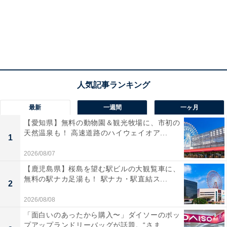
年は普段使いできるスタイリッシュなオリジナルトート
バッグが付いています。
サイズ：幅400×高さ350×マチ120mm
素材：合皮・ポリエステル・亜鉛合金
カラー：ブラウン・カーキ・ネイビー
クーポン付き歳時記カレンダー
最新
一週間
一ヶ月
【愛知県】無料の動物園＆観光牧場に、市初の
天然温泉も！ 高速道路のハイウェイオア...
1
2026/08/07
【鹿児島県】桜島を望む駅ビルの大観覧車に、
無料の駅ナカ足湯も！ 駅ナカ・駅直結ス...
2
2026/08/08
「面白いのあったから購入〜」ダイソーのポッ
プアップランドリーバッグが話題。“さま...