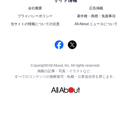
サイト情報
会社概要
広告掲載
プライバシーポリシー
著作権・商標・免責事項
当サイトの情報についての注意
All About ニュースについて
リンガァーグミ、杏仁豆腐（常温）
「リンガァーグミ」はびわ味と杏仁味の2つのフレーバ
ーという不思議な味を楽しめるグミです。
「杏仁豆腐（常温）」は、リンガーハットの人気デザー
Copyright©All About, Inc. All rights reserved.
掲載の記事・写真・イラストなど、
トの「杏仁豆腐」を福袋限定パッケージにしたもの。自
すべてのコンテンツの無断複写・転載・公衆送信等を禁じます。
宅で味わえるのはうれしいですね。
クーポンとお食事割引券だけで5400円分。これに加えて
毎日でも使えるトートバッグ、限定品や人気商品の数々
が入っていると考えると、とてもお得といえるでしょ
う。気になる人は12月10日の発売日に店舗でチェックし