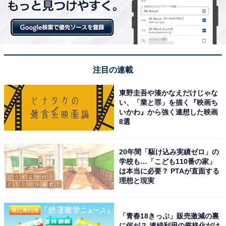
スープ濃縮タイプ・工場名物かりんとう
注目の連載
東野圭吾や湊かなえだけじゃな
い、「業と罪」を描く『映画ち
いかわ』から強く連想した映画
8選
20年間「駆け込み実績ゼロ」の
学校も…「こども110番の家」
長崎ちゃんぽんスープ濃縮タイプ、リンガーハット工場名物かりんとう
は本当に必要？ PTAが直面する
理想と現実
毎年福袋に入っている人気の2品。「長崎ちゃんぽんス
ープ濃縮タイプ」は麺を入れてちゃんぽんとしていただ
くもよし、野菜などを入れてスープとしていただくのも
「青春18きっぷ」販売激減の裏
おいしいです。
に何が？ 連続利用の厳格化だけ