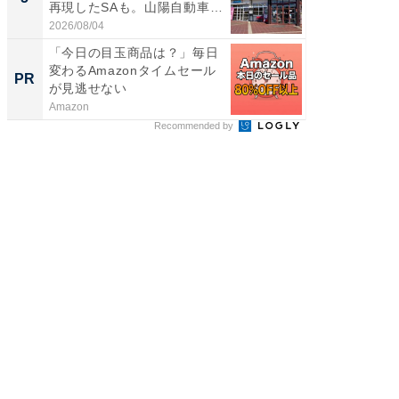
再現したSAも。山陽自動車
は和の
道...
が...
2026/08/04
2026/08/0
「今日の目玉商品は？」毎日
FINCH
変わるAmazonタイムセール
クセッ
PR
PR
が見逃せない
Amazon
FINCHI o
Recommended by