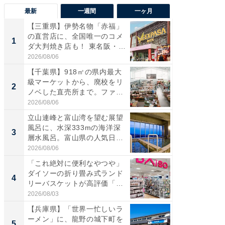
最新
一週間
一ヶ月
【三重県】伊勢名物「赤福」
【兵庫
の直営店に、全国唯一のコメ
ーメン
1
1
ダ大判焼き店も！ 東名阪・
再現した
伊...
道...
2026/08/06
2026/08/0
【千葉県】918㎡の県内最大
【三重
級マーケットから、廃校をリ
「鈴鹿天
2
2
ノベした直売所まで。ファ
は100
ー...
2026/08/06
2026/08/0
立山連峰と富山湾を望む展望
ステラ
風呂に、水深333mの海洋深
詰め放題
3
3
層水風呂。富山県の人気日
00円で「
帰...
2026/08/06
2026/08/0
「これ絶対に便利なやつや」
「ミニオ
ダイソーの折り畳み式ランド
ッグ！ 
4
4
リーバスケットが高評価「使
ど、夏限
わ...
2026/08/03
2026/08/0
【兵庫県】「世界一忙しいラ
【埼玉
ーメン」に、龍野の城下町を
「行田天
5
5