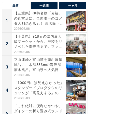
最新
一週間
一ヶ月
【三重県】伊勢名物「赤福」
【兵庫
の直営店に、全国唯一のコメ
ーメン
1
1
ダ大判焼き店も！ 東名阪・
再現した
伊...
道...
2026/08/06
2026/08/0
【千葉県】918㎡の県内最大
【三重
級マーケットから、廃校をリ
の直営
2
2
ノベした直売所まで。ファ
ダ大判焼
ー...
伊...
2026/08/06
2026/08/0
立山連峰と富山湾を望む展望
【千葉県
風呂に、水深333mの海洋深
級マー
3
3
層水風呂。富山県の人気日
ノベし
帰...
ー...
2026/08/06
2026/08/0
「1000円には見えなかった」
立山連
スタンダードプロダクツのリ
風呂に、
4
4
ュックが「高見えする」の...
層水風
帰...
2026/08/03
2026/08/0
「これ絶対に便利なやつや」
「これ
ダイソーの折り畳み式ランド
ダイソ
5
5