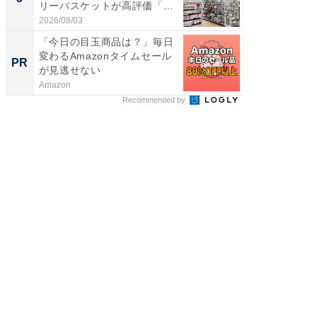
リーバスケットが高評価「使
リーバ
わ...
わ...
2026/08/03
2026/08/0
「今日の目玉商品は？」毎日
すべて
変わるAmazonタイムセール
るその
PR
PR
が見逃せない
Amazon
COCO VIL
Recommended by