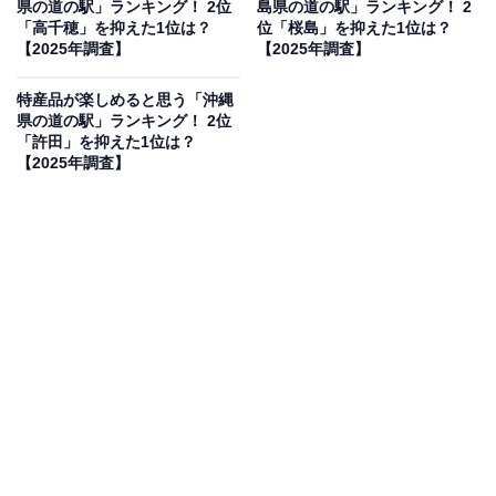
県の道の駅」ランキング！ 2位
島県の道の駅」ランキング！ 2
※本調査は全国250人を対象に実施したもので、結
「高千穂」を抑えた1位は？
位「桜島」を抑えた1位は？
【2025年調査】
【2025年調査】
果は回答者の意見を集計したものであり、全体の意
見を断定的に示すものではありません
特産品が楽しめると思う「沖縄
県の道の駅」ランキング！ 2位
「許田」を抑えた1位は？
【2025年調査】
2位：松浦海のふるさと館（松浦市）／38票
2位に選ばれたのは、長崎県の北部、玄界灘に面した松
浦市にある道の駅「松浦海のふるさと館」です。「ア
ジ・サバの水揚げ量日本一」を誇る松浦港に隣接してお
り、新鮮な海産物が豊富に揃います。特に、地元の漁協
直営の活魚センターでは、獲れたての魚介類を安価で購
入できるほか、海鮮BBQも楽しめます。松浦党の歴史に
ちなんだ特産品も人気です。
回答者からは「新鮮な海産物が手に入る道の駅です。ア