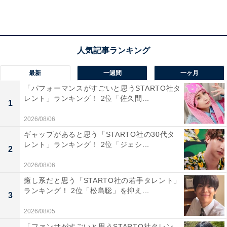
ジフライや干物、海鮮丼など、食べることができます」
（60代男性／新潟県）、「新鮮な海産物が揃っており、
漁港に近い立地から地元の特産品を手軽に楽しめるため
選びました。観光ついでに購入できる点も便利です」
（30代女性／東京都）、「新鮮な海産物や地元で加工さ
最新
一週間
一ヶ月
れた干物・海鮮加工品が豊富に揃う道の駅です。松浦な
「パフォーマンスがすごいと思うSTARTO社タ
らではの魚介をその場で購入できるほか、季節ごとの特
レント」ランキング！ 2位「佐久間...
1
産品や海産物を使ったお土産も充実しており、長崎の海
2026/08/06
の幸を楽しみたい人に最適な場所です」（40代女性／埼
ギャップがあると思う「STARTO社の30代タ
玉県）といった声が集まりました。
レント」ランキング！ 2位「ジェシ...
2
2026/08/06
癒し系だと思う「STARTO社の若手タレント」
ランキング！ 2位「松島聡」を抑え...
3
2026/08/05
「ファンサがすごいと思うSTARTO社タレン