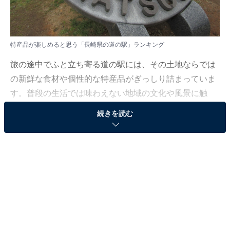
特産品が楽しめると思う「長崎県の道の駅」ランキング
旅の途中でふと立ち寄る道の駅には、その土地ならでは
の新鮮な食材や個性的な特産品がぎっしり詰まっていま
す。普段の生活では味わえない地域の文化や風景に触
れ、思わず時間を忘れて楽しんでしまう。そんな“小さな
続きを読む
冒険”を体験できるのが、道の駅の魅力です。日常から少
し離れて、新しい発見をしてみませんか。
All About ニュース編集部では、2025年11月25〜26日の
期間、全国10〜60代の男女250人を対象に、道の駅に関
するアンケートを実施しました。
その中から、特産品が楽しめると思う「長崎県の道の