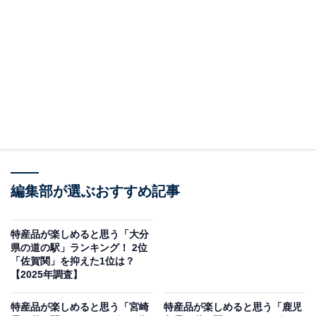
駅」ランキングの結果をご紹介します。
＞10位までの全ランキング結果を見る
この記事の執筆者：
坂上 恵
All About ニュースの編集者。オールアバウトに入社後、SNSトレン
ドにフォーカスした記事執筆やSEOライティングの経験を経て、の
ちにAll About ニュースチームのメンバーに加入。現在は旅行・カル
...続きを読む
チャー・エンタメなどを中心に企画編集を担当。東京都出身。居酒
編集部が選ぶおすすめ記事
屋巡りとスポーツ観戦が生きがい。
調査概要
特産品が楽しめると思う「大分
県の道の駅」ランキング！ 2位
調査期間：2025年11月25〜26日
「佐賀関」を抑えた1位は？
調査方法：インターネット調査
【2025年調査】
調査対象：全国10〜60代の男女250人
特産品が楽しめると思う「宮崎
特産品が楽しめると思う「鹿児