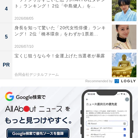
ト」ランキング！ 2位「中島健人」を...
4
2026/08/05
身長を知って驚いた「20代女性俳優」ランキ
ング！ 2位「橋本環奈」をわずか1票差...
5
2026/07/10
宝くじ狙うなら今！金運上げた当選者が暴露
1位：させぼっくす99（佐世保市）／52票
PR
合同会社デジタルファーム
1位を獲得したのは、長崎県第2の都市である佐世保市に
Recommended by
ある道の駅「させぼっくす99」です。西海パールライン
の起点に位置し、九十九島（くじゅうくしま）への観光
拠点となっています。施設内には、佐世保名物の佐世保
バーガーや、地元の農産物、海産物、加工品などが集結
しており、特に海軍グルメや佐世保発祥のレモンステー
キ関連商品などが人気を集めています。長崎の「食」の