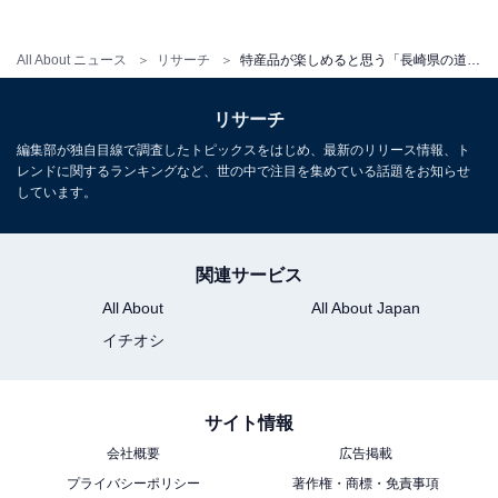
ンキング！ 2位「吉野ヶ里」を抑えた1位は？
【2025年調査】
All About ニュース
リサーチ
特産品が楽しめると思う「長崎県の道の駅」ランキング！ 2位「松浦海のふるさと館」、1位は？ 【2025年調査】
リサーチ
編集部が独自目線で調査したトピックスをはじめ、最新のリリース情報、ト
レンドに関するランキングなど、世の中で注目を集めている話題をお知らせ
しています。
1
2
関連サービス
All About
All About Japan
イチオシ
サイト情報
会社概要
広告掲載
プライバシーポリシー
著作権・商標・免責事項