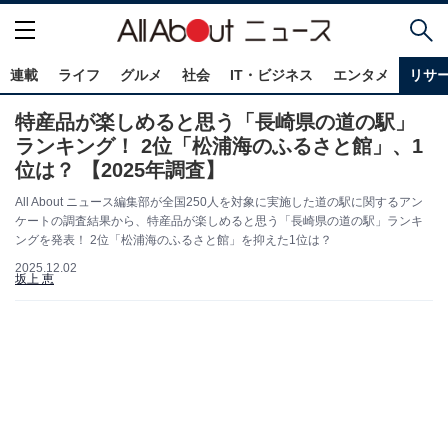
連載
ライフ
グルメ
社会
IT・ビジネス
エンタメ
リサ
特産品が楽しめると思う「長崎県の道の駅」
ランキング！ 2位「松浦海のふるさと館」、1
位は？ 【2025年調査】
All About ニュース編集部が全国250人を対象に実施した道の駅に関するアン
ケートの調査結果から、特産品が楽しめると思う「長崎県の道の駅」ランキ
ングを発表！ 2位「松浦海のふるさと館」を抑えた1位は？
2025.12.02
坂上 恵