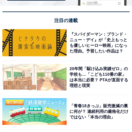
魅力を発信する道の駅です。
回答者からは「佐世保の特産品や海産物、お土産が豊富
注目の連載
で、大規模な施設のため一度に多くの特産品を見て回れ
そうだから」（40代女性／鹿児島県）、「佐世保バーガ
『スパイダーマン：ブランド・
ニュー・デイ』が「史上もっと
ーや海産物など、ご当地グルメが一度に楽しめそう。観
も優しいヒーロー映画」になっ
光にも便利な場所で特産品が充実していそう」（30代女
た理由。予習したい作品は？
性／秋田県）、「佐世保市の「させぼっくす99」は九十
九島の観光拠点であり、海産物や佐世保バーガーなど地
20年間「駆け込み実績ゼロ」の
学校も…「こども110番の家」
元グルメが楽しめます。観光と特産品購入を同時に満喫
は本当に必要？ PTAが直面する
できる点が魅力で、地域の特色を強く感じられます」
理想と現実
（40代男性／北海道）といった声が集まりました。
「青春18きっぷ」販売激減の裏
に何が？ 連続利用の厳格化だけ
※回答者からのコメントは原文ママです
ではない「本当の理由」